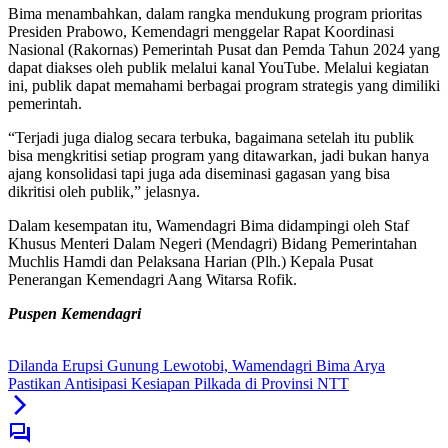
Bima menambahkan, dalam rangka mendukung program prioritas
Presiden Prabowo, Kemendagri menggelar Rapat Koordinasi
Nasional (Rakornas) Pemerintah Pusat dan Pemda Tahun 2024 yang
dapat diakses oleh publik melalui kanal YouTube. Melalui kegiatan
ini, publik dapat memahami berbagai program strategis yang dimiliki
pemerintah.
“Terjadi juga dialog secara terbuka, bagaimana setelah itu publik
bisa mengkritisi setiap program yang ditawarkan, jadi bukan hanya
ajang konsolidasi tapi juga ada diseminasi gagasan yang bisa
dikritisi oleh publik,” jelasnya.
Dalam kesempatan itu, Wamendagri Bima didampingi oleh Staf
Khusus Menteri Dalam Negeri (Mendagri) Bidang Pemerintahan
Muchlis Hamdi dan Pelaksana Harian (Plh.) Kepala Pusat
Penerangan Kemendagri Aang Witarsa Rofik.
Puspen Kemendagri
Dilanda Erupsi Gunung Lewotobi, Wamendagri Bima Arya
Pastikan Antisipasi Kesiapan Pilkada di Provinsi NTT