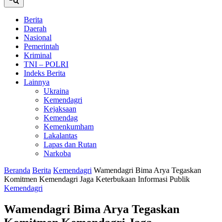
Berita
Daerah
Nasional
Pemerintah
Kriminal
TNI – POLRI
Indeks Berita
Lainnya
Ukraina
Kemendagri
Kejaksaan
Kemendag
Kemenkumham
Lakalantas
Lapas dan Rutan
Narkoba
Beranda
Berita
Kemendagri
Wamendagri Bima Arya Tegaskan
Komitmen Kemendagri Jaga Keterbukaan Informasi Publik
Kemendagri
Wamendagri Bima Arya Tegaskan