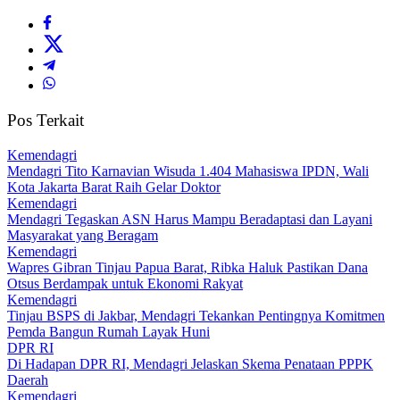
Pos Terkait
Kemendagri
Mendagri Tito Karnavian Wisuda 1.404 Mahasiswa IPDN, Wali
Kota Jakarta Barat Raih Gelar Doktor
Kemendagri
Mendagri Tegaskan ASN Harus Mampu Beradaptasi dan Layani
Masyarakat yang Beragam
Kemendagri
Wapres Gibran Tinjau Papua Barat, Ribka Haluk Pastikan Dana
Otsus Berdampak untuk Ekonomi Rakyat
Kemendagri
Tinjau BSPS di Jakbar, Mendagri Tekankan Pentingnya Komitmen
Pemda Bangun Rumah Layak Huni
DPR RI
Di Hadapan DPR RI, Mendagri Jelaskan Skema Penataan PPPK
Daerah
Kemendagri