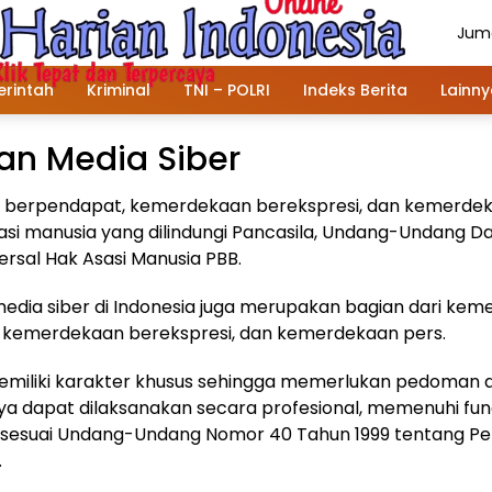
Juma
Agu
202
rintah
Kriminal
TNI – POLRI
Indeks Berita
Lainn
n Media Siber
berpendapat, kemerdekaan berekspresi, dan kemerdek
asi manusia yang dilindungi Pancasila, Undang-Undang Da
ersal Hak Asasi Manusia PBB.
dia siber di Indonesia juga merupakan bagian dari ke
 kemerdekaan berekspresi, dan kemerdekaan pers.
emiliki karakter khusus sehingga memerlukan pedoman 
a dapat dilaksanakan secara profesional, memenuhi fung
 sesuai Undang-Undang Nomor 40 Tahun 1999 tentang Pe
.