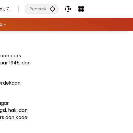
t, 7
stus
6
ya
aan pers
sar 1945, dan
merdekaan
agar
si, hak, dan
rs dan Kode