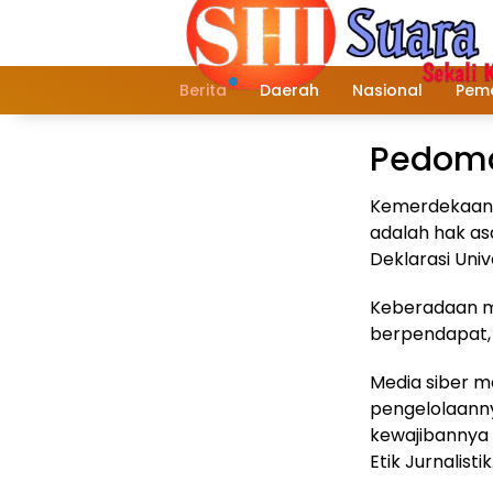
Langsung
ke
konten
Berita
Daerah
Nasional
Peme
Pedoma
Kemerdekaan 
adalah hak as
Deklarasi Univ
Keberadaan me
berpendapat,
Media siber m
pengelolaanny
kewajibannya
Etik Jurnalistik