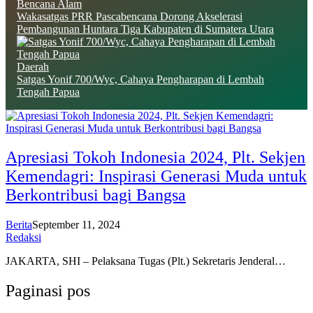
Bencana Alam
Wakasatgas PRR Pascabencana Dorong Akselerasi
Pembangunan Huntara Tiga Kabupaten di Sumatera Utara
Daerah
Satgas Yonif 700/Wyc, Cahaya Pengharapan di Lembah
Tengah Papua
Apresiasi Tokoh Indonesia 2024, Plt. Sekjen
Kemendagri: Inspirasi Generasi Muda untuk
Berkontribusi bagi Bangsa
Berita
September 11, 2024
Redaksi
JAKARTA, SHI – Pelaksana Tugas (Plt.) Sekretaris Jenderal…
Paginasi pos