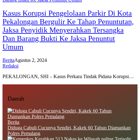
Kasus Korupsi Pengelolaan Parkir Di Kota
Pekalongan Bergulir Ke Tahap Penuntutan,
Jaksa Penyidik Menyerahkan Tersangka
Dan Barang Bukti Ke Jaksa Penuntut
Umum
Berita
Agustus 2, 2024
Redaksi
PEKALONGAN, SHI – Kasus Perkara Tindak Pidana Korupsi…
Daerah
Berita
Diduga Cabuli Cucunya Sendiri, Kakek 60 Tahun Diamankan
Polres Pemalang