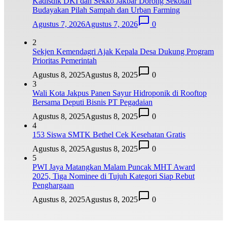
Kadisdik DKI dan Sekko Jakbar Dorong Sekolah
Budayakan Pilah Sampah dan Urban Farming
Agustus 7, 2026
Agustus 7, 2026
0
2
Sekjen Kemendagri Ajak Kepala Desa Dukung Program
Prioritas Pemerintah
Agustus 8, 2025
Agustus 8, 2025
0
3
Wali Kota Jakpus Panen Sayur Hidroponik di Rooftop
Bersama Deputi Bisnis PT Pegadaian
Agustus 8, 2025
Agustus 8, 2025
0
4
153 Siswa SMTK Bethel Cek Kesehatan Gratis
Agustus 8, 2025
Agustus 8, 2025
0
5
PWI Jaya Matangkan Malam Puncak MHT Award
2025, Tiga Nominee di Tujuh Kategori Siap Rebut
Penghargaan
Agustus 8, 2025
Agustus 8, 2025
0