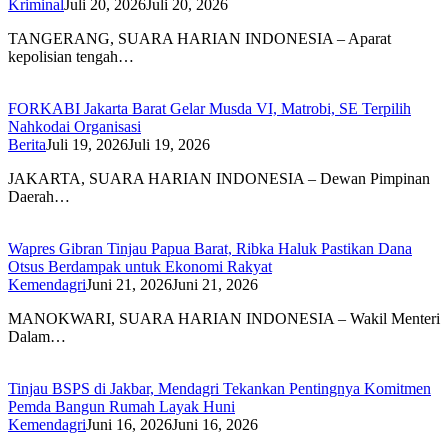
Kriminal
Juli 20, 2026
Juli 20, 2026
TANGERANG, SUARA HARIAN INDONESIA – Aparat
kepolisian tengah…
FORKABI Jakarta Barat Gelar Musda VI, Matrobi, SE Terpilih
Nahkodai Organisasi
Berita
Juli 19, 2026
Juli 19, 2026
JAKARTA, SUARA HARIAN INDONESIA – Dewan Pimpinan
Daerah…
Wapres Gibran Tinjau Papua Barat, Ribka Haluk Pastikan Dana
Otsus Berdampak untuk Ekonomi Rakyat
Kemendagri
Juni 21, 2026
Juni 21, 2026
MANOKWARI, SUARA HARIAN INDONESIA – Wakil Menteri
Dalam…
Tinjau BSPS di Jakbar, Mendagri Tekankan Pentingnya Komitmen
Pemda Bangun Rumah Layak Huni
Kemendagri
Juni 16, 2026
Juni 16, 2026