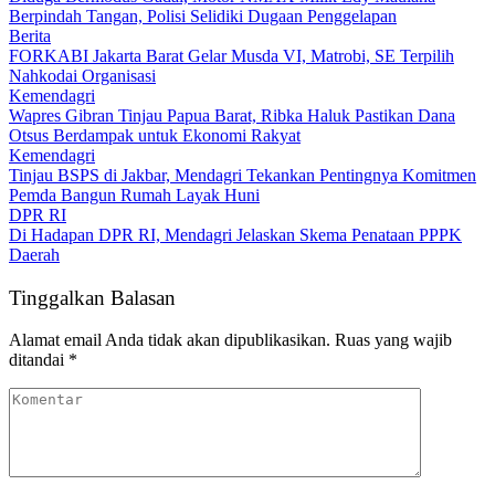
Berpindah Tangan, Polisi Selidiki Dugaan Penggelapan
Berita
FORKABI Jakarta Barat Gelar Musda VI, Matrobi, SE Terpilih
Nahkodai Organisasi
Kemendagri
Wapres Gibran Tinjau Papua Barat, Ribka Haluk Pastikan Dana
Otsus Berdampak untuk Ekonomi Rakyat
Kemendagri
Tinjau BSPS di Jakbar, Mendagri Tekankan Pentingnya Komitmen
Pemda Bangun Rumah Layak Huni
DPR RI
Di Hadapan DPR RI, Mendagri Jelaskan Skema Penataan PPPK
Daerah
Tinggalkan Balasan
Alamat email Anda tidak akan dipublikasikan.
Ruas yang wajib
ditandai
*