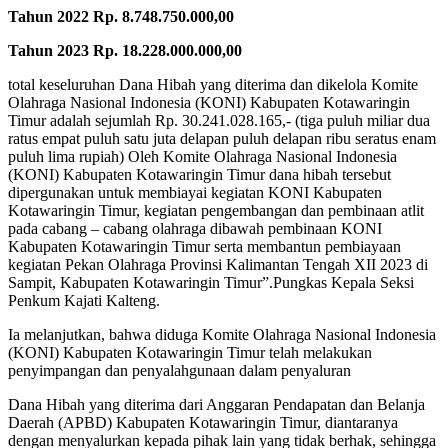
Tahun 2022 Rp. 8.748.750.000,00
Tahun 2023 Rp. 18.228.000.000,00
total keseluruhan Dana Hibah yang diterima dan dikelola Komite
Olahraga Nasional Indonesia (KONI) Kabupaten Kotawaringin
Timur adalah sejumlah Rp. 30.241.028.165,- (tiga puluh miliar dua
ratus empat puluh satu juta delapan puluh delapan ribu seratus enam
puluh lima rupiah) Oleh Komite Olahraga Nasional Indonesia
(KONI) Kabupaten Kotawaringin Timur dana hibah tersebut
dipergunakan untuk membiayai kegiatan KONI Kabupaten
Kotawaringin Timur, kegiatan pengembangan dan pembinaan atlit
pada cabang – cabang olahraga dibawah pembinaan KONI
Kabupaten Kotawaringin Timur serta membantun pembiayaan
kegiatan Pekan Olahraga Provinsi Kalimantan Tengah XII 2023 di
Sampit, Kabupaten Kotawaringin Timur”.Pungkas Kepala Seksi
Penkum Kajati Kalteng.
Ia melanjutkan, bahwa diduga Komite Olahraga Nasional Indonesia
(KONI) Kabupaten Kotawaringin Timur telah melakukan
penyimpangan dan penyalahgunaan dalam penyaluran
Dana Hibah yang diterima dari Anggaran Pendapatan dan Belanja
Daerah (APBD) Kabupaten Kotawaringin Timur, diantaranya
dengan menyalurkan kepada pihak lain yang tidak berhak, sehingga