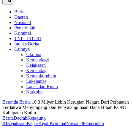
Berita
Daerah
Nasional
Pemerintah
Kriminal
TNI – POLRI
Indeks Berita
Lainnya
Ukraina
Kemendagri
Kejaksaan
Kemendag
Kemenkumham
Lakalantas
Lapas dan Rutan
Narkoba
Beranda
Berita
10,3 Milyar Lebih Kerugian Negara Dari Perbuatan
Terdakwa Menyimpang Dan Penyalahgunaan Dana Hibah KONI
Kabupaten Kotim
Berita
Daerah
Kejagung
RI
Kejaksaan
Kejari
Kejati
Kriminal
Nasional
Pemerintah