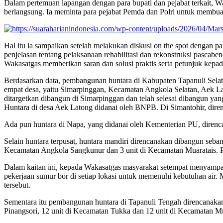
Dalam pertemuan lapangan dengan para bupati dan pejabat terkait,
berlangsung. Ia meminta para pejabat Pemda dan Polri untuk membuat
Hal itu ia sampaikan setelah melakukan diskusi on the spot dengan p
penjelasan tentang pelaksanaan rehabilitasi dan rekonstruksi pasca
Wakasatgas memberikan saran dan solusi praktis serta petunjuk kepad
Berdasarkan data, pembangunan huntara di Kabupaten Tapanuli Selatan 
empat desa, yaitu Simarpinggan, Kecamatan Angkola Selatan, Aek L
ditargetkan dibangun di Simarpinggan dan telah selesai dibangun yang
Huntara di desa Aek Latong didanai oleh BNPB. Di Simantohir, diren
Ada pun huntara di Napa, yang didanai oleh Kementerian PU, direnc
Selain huntara terpusat, huntara mandiri direncanakan dibangun seban
Kecamatan Angkola Sangkunur dan 3 unit di Kecamatan Muaratais. Pe
Dalam kaitan ini, kepada Wakasatgas masyarakat setempat menyampaika
pekerjaan sumur bor di setiap lokasi untuk memenuhi kebutuhan air.
tersebut.
Sementara itu pembangunan huntara di Tapanuli Tengah direncanakan
Pinangsori, 12 unit di Kecamatan Tukka dan 12 unit di Kecamatan M