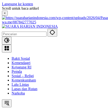
Langsung ke konten
Scroll untuk baca artikel
×
wa.me/087842777025
Bakti Sosial
Kemendagri
Kejagung RI
Pemda
Sosial – Religi
Kemenkumham
Lalu Lintas
Lapas dan Rutan
Narkoba