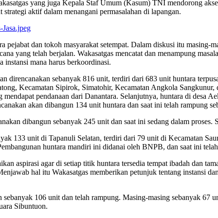
 Wakasatgas yang juga Kepala Staf Umum (Kasum) TNI mendorong aksel
 strategi aktif dalam menangani permasalahan di lapangan.
ara pejabat dan tokoh masyarakat setempat. Dalam diskusi itu masing-m
bencana yang telah berjalan. Wakasatgas mencatat dan menampung masal
a instansi mana harus berkoordinasi.
direncanakan sebanyak 816 unit, terdiri dari 683 unit huntara terpusat 
atong, Kecamatan Sipirok, Simatohir, Kecamatan Angkola Sangkunur,
 mendapat pendanaan dari Danantara. Selanjutnya, huntara di desa Aek 
canakan akan dibangun 134 unit huntara dan saat ini telah rampung se
anakan dibangun sebanyak 245 unit dan saat ini sedang dalam proses. 
yak 133 unit di Tapanuli Selatan, terdiri dari 79 unit di Kecamatan Sau
mbangunan huntara mandiri ini didanai oleh BNPB, dan saat ini tela
n aspirasi agar di setiap titik huntara tersedia tempat ibadah dan tam
 Menjawab hal itu Wakasatgas memberikan petunjuk tentang instansi da
 sebanyak 106 unit dan telah rampung. Masing-masing sebanyak 67 uni
uara Sibuntuon.