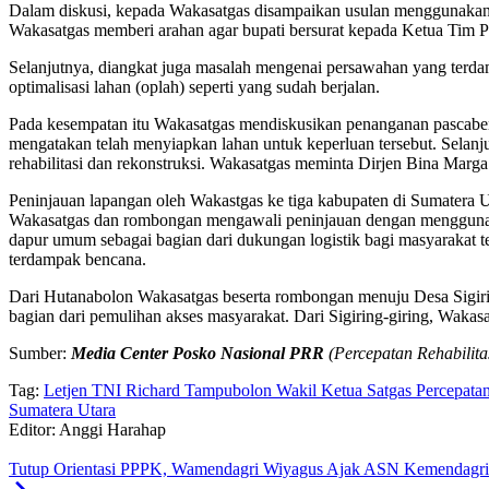
Dalam diskusi, kepada Wakasatgas disampaikan usulan menggunakan l
Wakasatgas memberi arahan agar bupati bersurat kepada Ketua Tim 
Selanjutnya, diangkat juga masalah mengenai persawahan yang terda
optimalisasi lahan (oplah) seperti yang sudah berjalan.
Pada kesempatan itu Wakasatgas mendiskusikan penanganan pascab
mengatakan telah menyiapkan lahan untuk keperluan tersebut. Selan
rehabilitasi dan rekonstruksi. Wakasatgas meminta Dirjen Bina Marga
Peninjauan lapangan oleh Wakastgas ke tiga kabupaten di Sumatera 
Wakasatgas dan rombongan mengawali peninjauan dengan menggunak
dapur umum sebagai bagian dari dukungan logistik bagi masyarakat
terdampak bencana.
Dari Hutanabolon Wakasatgas beserta rombongan menuju Desa Sigiri
bagian dari pemulihan akses masyarakat. Dari Sigiring-giring, Wa
Sumber:
Media Center Posko Nasional PRR
(Percepatan Rehabilit
Tag:
Letjen TNI Richard Tampubolon Wakil Ketua Satgas Percepatan
Sumatera Utara
Editor: Anggi Harahap
Tutup Orientasi PPPK, Wamendagri Wiyagus Ajak ASN Kemendagri