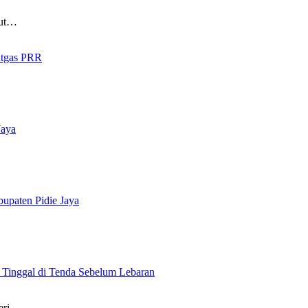
ut…
atgas PRR
Jaya
upaten Pidie Jaya
 Tinggal di Tenda Sebelum Lebaran
eri…