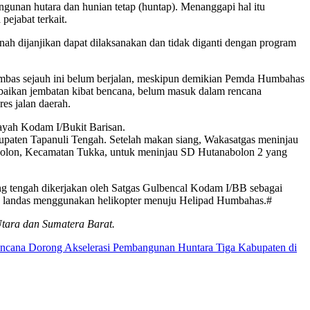
unan hutara dan hunian tetap (huntap). Menanggapi hal itu
ejabat terkait.
h dijanjikan dapat dilaksanakan dan tidak diganti dengan program
bas sejauh ini belum berjalan, meskipun demikian Pemda Humbahas
rbaikan jembatan kibat bencana, belum masuk dalam rencana
es jalan daerah.
ayah Kodam I/Bukit Barisan.
aten Tapanuli Tengah. Setelah makan siang, Wakasatgas meninjau
abolon, Kecamatan Tukka, untuk meninjau SD Hutanabolon 2 yang
g tengah dikerjakan oleh Satgas Gulbencal Kodam I/BB sebagai
as landas menggunakan helikopter menuju Helipad Humbahas.#
Utara dan Sumatera Barat.
ncana Dorong Akselerasi Pembangunan Huntara Tiga Kabupaten di