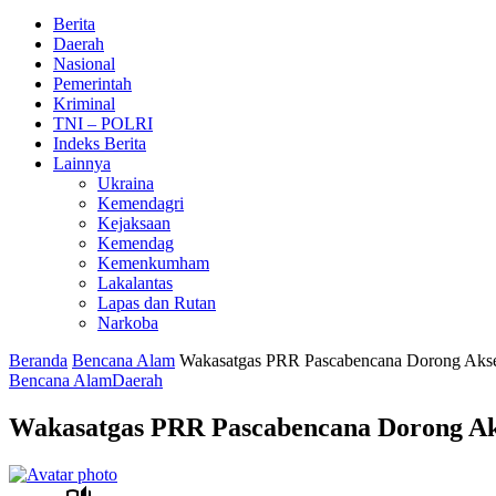
Berita
Daerah
Nasional
Pemerintah
Kriminal
TNI – POLRI
Indeks Berita
Lainnya
Ukraina
Kemendagri
Kejaksaan
Kemendag
Kemenkumham
Lakalantas
Lapas dan Rutan
Narkoba
Beranda
Bencana Alam
Wakasatgas PRR Pascabencana Dorong Aksel
Bencana Alam
Daerah
Wakasatgas PRR Pascabencana Dorong Ak