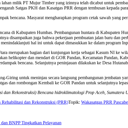
ahan milik PT Mujur Timber yang izinnya telah dicabut untuk pembang
Pengarah Satgas PKH dan Kasatgas PRR dengan tembusan kepada para p
mpak bencana. Masyarat mengharapkan program cetak sawah yang perna
encana di Kabupaten Humbas. Pembangunan huntara di Kabupaten Hum
jutnya disampaikan juga bahwa pekerjaan pembuatan jalan baru dan pe
 menindaklanjuti hal ini untuk dapat dimasukkan ke dalam program Inpr
Utara merupakan bagian dari kunjungan kerja sebagai Kasum NI ke wil
an helikopter dan mendart di GOR Pandan, Kecamatan Pandan, Kabup
 terdampak bencana. Selanjutnya peninjauan dilakukan ke Desa Hutan
ng-Giring untuk meninjau secara langsung pembangunan jembatan yan
kasatgas dan rombongan Kembali ke GOR Pandan untuk selanjutnya lep
asi dan Rekonstruksi) Bencana hidroklimatologi Prop Aceh, Sumatera 
 Rehabilitasi dan Rekonstruksi (PRR)
Topik:
Wakasatgas PRR Pascabe
 dan BNPP Tingkatkan Pelayanan