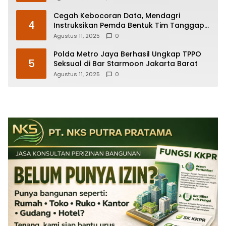
Cegah Kebocoran Data, Mendagri
4
Instruksikan Pemda Bentuk Tim Tanggap
Insiden Siber
Agustus 11, 2025
0
Polda Metro Jaya Berhasil Ungkap TPPO
5
Seksual di Bar Starmoon Jakarta Barat
Agustus 11, 2025
0