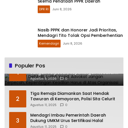
Skema Penataan PPPK Daerah
DPR RI
Juni 8, 2026
Nasib PPPK dan Honorer Jadi Prioritas,
Mendagri Tito Tolak Opsi Pemberhentian
Kemendagri
Juni 8, 2026
Populer Pos
HUT ke-2 DePA-RI, Luthfi Yazid: Advokat
1
Jangan Terpecah, Kepentingan Keadilan
Harus di Atas Organisasi
Agustus 9, 2026
0
Tiga Remaja Diamankan Saat Hendak
2
Tawuran di Kemayoran, Polisi Sita Celurit
Agustus 11, 2025
0
Mendagri Imbau Pemerintah Daerah
3
Dukung UMKM Urus Sertifikasi Halal
Agustus 11, 2025
0