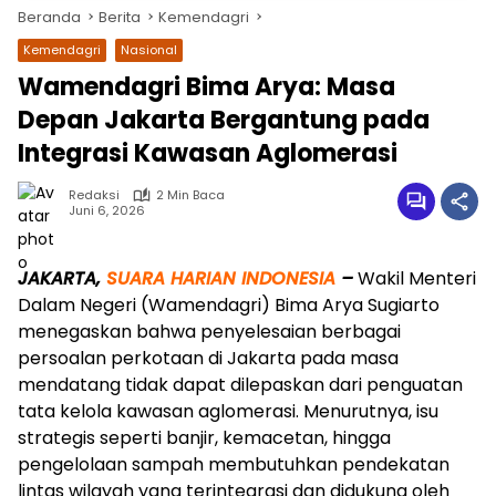
Beranda
Berita
Kemendagri
Kemendagri
Nasional
Wamendagri Bima Arya: Masa
Depan Jakarta Bergantung pada
Integrasi Kawasan Aglomerasi
Redaksi
2 Min Baca
Juni 6, 2026
wa.me/087842777025
JAKARTA,
SUARA HARIAN INDONESIA
–
Wakil Menteri
Dalam Negeri (Wamendagri) Bima Arya Sugiarto
menegaskan bahwa penyelesaian berbagai
persoalan perkotaan di Jakarta pada masa
mendatang tidak dapat dilepaskan dari penguatan
tata kelola kawasan aglomerasi. Menurutnya, isu
strategis seperti banjir, kemacetan, hingga
pengelolaan sampah membutuhkan pendekatan
lintas wilayah yang terintegrasi dan didukung oleh