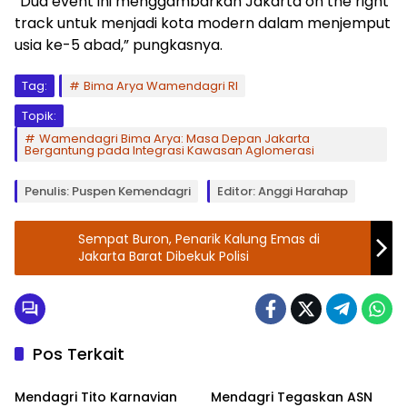
“Dua event ini menggambarkan Jakarta on the right
track untuk menjadi kota modern dalam menjemput
usia ke-5 abad,” pungkasnya.
Tag:
Bima Arya Wamendagri RI
Topik:
Wamendagri Bima Arya: Masa Depan Jakarta
Bergantung pada Integrasi Kawasan Aglomerasi
Penulis: Puspen Kemendagri
Editor: Anggi Harahap
Sempat Buron, Penarik Kalung Emas di
Jakarta Barat Dibekuk Polisi
Pos Terkait
Kemendagri
Kemendagri
Mendagri Tito Karnavian
Mendagri Tegaskan ASN