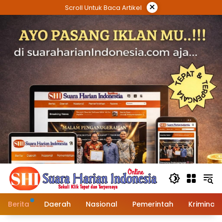
Langsung
×
Scroll Untuk Baca Artikel
ke
konten
Berita
Daerah
Nasional
Pemerintah
Kriminal