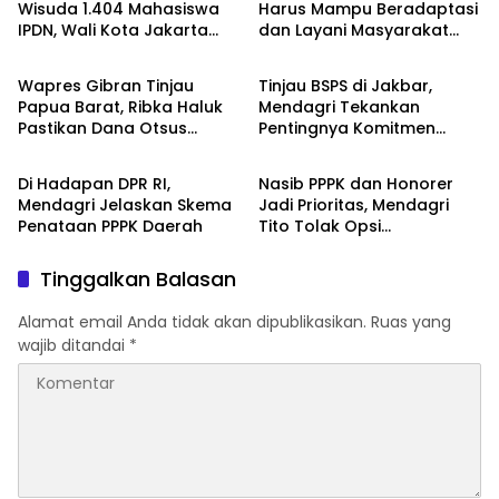
Wisuda 1.404 Mahasiswa
Harus Mampu Beradaptasi
IPDN, Wali Kota Jakarta
dan Layani Masyarakat
Kemendagri
Kemendagri
Barat Raih Gelar Doktor
yang Beragam
Wapres Gibran Tinjau
Tinjau BSPS di Jakbar,
Papua Barat, Ribka Haluk
Mendagri Tekankan
Pastikan Dana Otsus
Pentingnya Komitmen
DPR RI
Kemendagri
Berdampak untuk Ekonomi
Pemda Bangun Rumah
Rakyat
Layak Huni
Di Hadapan DPR RI,
Nasib PPPK dan Honorer
Mendagri Jelaskan Skema
Jadi Prioritas, Mendagri
Penataan PPPK Daerah
Tito Tolak Opsi
Pemberhentian
Tinggalkan Balasan
Alamat email Anda tidak akan dipublikasikan.
Ruas yang
wajib ditandai
*