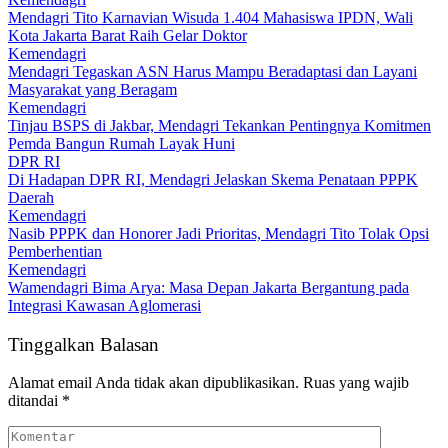
Mendagri Tito Karnavian Wisuda 1.404 Mahasiswa IPDN, Wali
Kota Jakarta Barat Raih Gelar Doktor
Kemendagri
Mendagri Tegaskan ASN Harus Mampu Beradaptasi dan Layani
Masyarakat yang Beragam
Kemendagri
Tinjau BSPS di Jakbar, Mendagri Tekankan Pentingnya Komitmen
Pemda Bangun Rumah Layak Huni
DPR RI
Di Hadapan DPR RI, Mendagri Jelaskan Skema Penataan PPPK
Daerah
Kemendagri
Nasib PPPK dan Honorer Jadi Prioritas, Mendagri Tito Tolak Opsi
Pemberhentian
Kemendagri
Wamendagri Bima Arya: Masa Depan Jakarta Bergantung pada
Integrasi Kawasan Aglomerasi
Tinggalkan Balasan
Alamat email Anda tidak akan dipublikasikan.
Ruas yang wajib
ditandai
*