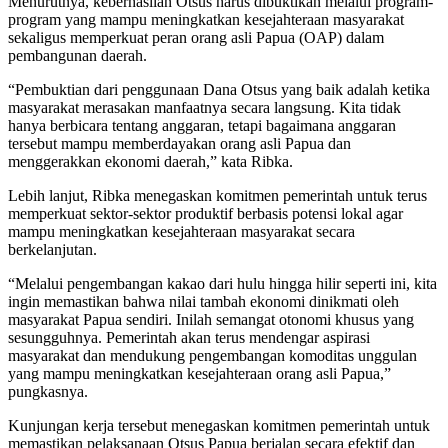
Menurutnya, keberhasilan Otsus harus dibuktikan melalui program-
program yang mampu meningkatkan kesejahteraan masyarakat
sekaligus memperkuat peran orang asli Papua (OAP) dalam
pembangunan daerah.
“Pembuktian dari penggunaan Dana Otsus yang baik adalah ketika
masyarakat merasakan manfaatnya secara langsung. Kita tidak
hanya berbicara tentang anggaran, tetapi bagaimana anggaran
tersebut mampu memberdayakan orang asli Papua dan
menggerakkan ekonomi daerah,” kata Ribka.
Lebih lanjut, Ribka menegaskan komitmen pemerintah untuk terus
memperkuat sektor-sektor produktif berbasis potensi lokal agar
mampu meningkatkan kesejahteraan masyarakat secara
berkelanjutan.
“Melalui pengembangan kakao dari hulu hingga hilir seperti ini, kita
ingin memastikan bahwa nilai tambah ekonomi dinikmati oleh
masyarakat Papua sendiri. Inilah semangat otonomi khusus yang
sesungguhnya. Pemerintah akan terus mendengar aspirasi
masyarakat dan mendukung pengembangan komoditas unggulan
yang mampu meningkatkan kesejahteraan orang asli Papua,”
pungkasnya.
Kunjungan kerja tersebut menegaskan komitmen pemerintah untuk
memastikan pelaksanaan Otsus Papua berjalan secara efektif dan