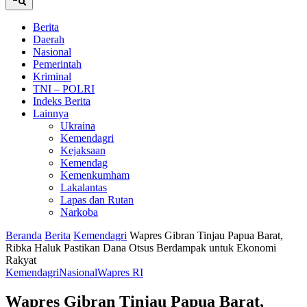
Berita
Daerah
Nasional
Pemerintah
Kriminal
TNI – POLRI
Indeks Berita
Lainnya
Ukraina
Kemendagri
Kejaksaan
Kemendag
Kemenkumham
Lakalantas
Lapas dan Rutan
Narkoba
Beranda
Berita
Kemendagri
Wapres Gibran Tinjau Papua Barat,
Ribka Haluk Pastikan Dana Otsus Berdampak untuk Ekonomi
Rakyat
Kemendagri
Nasional
Wapres RI
Wapres Gibran Tinjau Papua Barat,