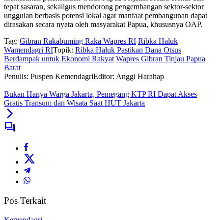
tepat sasaran, sekaligus mendorong pengembangan sektor-sektor
unggulan berbasis potensi lokal agar manfaat pembangunan dapat
dirasakan secara nyata oleh masyarakat Papua, khususnya OAP.
Tag:
Gibran Rakabuming Raka Wapres RI
Ribka Haluk
Wamendagri RI
Topik:
Ribka Haluk Pastikan Dana Otsus
Berdampak untuk Ekonomi Rakyat
Wapres Gibran Tinjau Papua
Barat
Penulis: Puspen Kemendagri
Editor: Anggi Harahap
Bukan Hanya Warga Jakarta, Pemegang KTP RI Dapat Akses
Gratis Transum dan Wisata Saat HUT Jakarta
Pos Terkait
Kemendagri