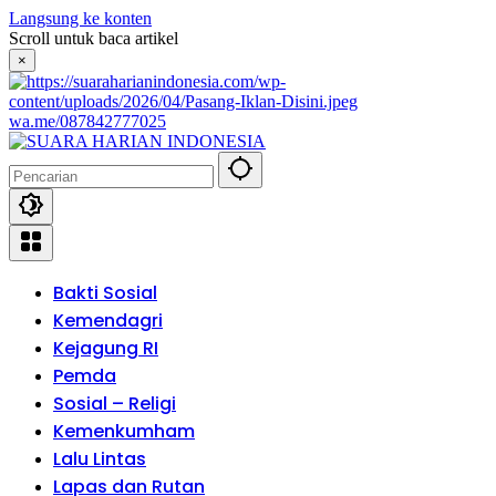
Langsung ke konten
Scroll untuk baca artikel
×
wa.me/087842777025
Bakti Sosial
Kemendagri
Kejagung RI
Pemda
Sosial – Religi
Kemenkumham
Lalu Lintas
Lapas dan Rutan