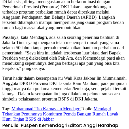
Di lain sisi, dirinya menegaskan akan berkoordinasi dengan
Pemerintah Provinsi (Pemprov) DKI Jakarta agar dukungan
terhadap program perbaikan rumah dapat diperkuat melalui
Anggaran Pendapatan dan Belanja Daerah (APBD). Langkah
tersebut diharapkan mampu memperluas jangkauan program bedah
rumah bagi masyarakat yang membutuhkan.
Pasalnya, kata Mendagri, ada salah seorang penerima bantuan di
Jakarta Timur yang mengaku telah menempati rumah yang sama
selama 50 tahun tanpa pernah mendapatkan bantuan perbaikan dari
pemerintah. “Saya kira ini adalah terobosan luar biasa dari Bapak
Presiden yang dieksekusi oleh Pak Ara, dan Kemendagri pasti akan
mendukung sepenuhnya dengan berbagai apa pun yang bisa kita
kerjakan,” pungkasnya.
Turut hadir dalam kesempatan itu Wali Kota Jakbar Iin Mutmainnah,
Anggota DPRD Provinsi DKI Jakarta Rani Mauliani, para pimpinan
tinggi madya dan pratama kementerian/lembaga, serta pejabat terkait
lainnya. Dalam kesempatan itu juga dilakukan peluncuran secara
simbolis pelaksanaan program BSPS di DKI Jakarta.
Tag:
Muhammad Tito Karnavian Mendagri
Topik:
Mendagri
Tekankan Pentingnya Komitmen Pemda Bangun Rumah Layak
Huni
Tinjau BSPS di Jakbar
Penulis: Puspen Kemendagri
Editor: Anggi Harahap