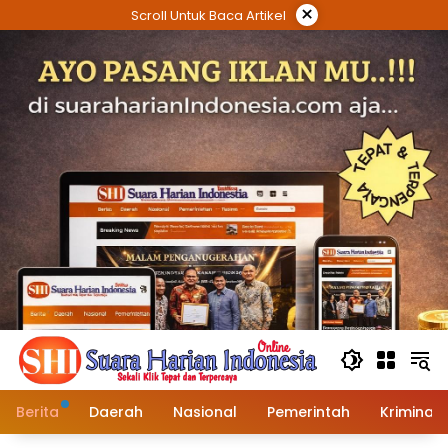
Langsung
×
Scroll Untuk Baca Artikel
ke
konten
Berita
Daerah
Nasional
Pemerintah
Kriminal