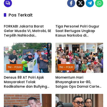
Pos Terkait
Berita
TNI - POLRI
FORKABI Jakarta Barat
Tiga Personel Polri Gugur
Gelar Musda VI, Matrobi, SE
Saat Bertugas Ungkap
Terpilih Nahkodai
Kasus Narkoba di
Organisasi
Katingan, Dianugerahi
Kenaikan Pangkat Luar
Biasa Anumerta
TNI - POLRI
TNI - POLRI
Densus 88 AT Polri Ajak
Momentum Hari
Masyarakat Tolak
Bhayangkara ke-80,
Radikalisme dan Bullying
Satgas Ops Damai Cartenz
melalui Kampanye Edukasi
Pererat Kedekatan dengan
di Car Free Day Makassar
Masyarakat Lewat Bakti
Sosial