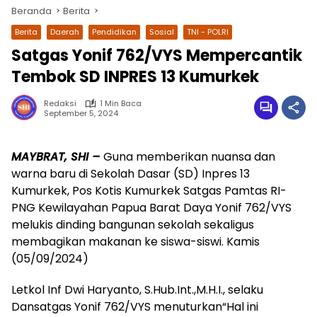
Beranda
Berita
Berita
Daerah
Pendidikan
Sosial
TNI - POLRI
Satgas Yonif 762/VYS Mempercantik
Tembok SD INPRES 13 Kumurkek
Redaksi
1 Min Baca
September 5, 2024
MAYBRAT, SHI –
Guna memberikan nuansa dan
wa.me/087842777025
warna baru di Sekolah Dasar (SD) Inpres 13
Kumurkek, Pos Kotis Kumurkek Satgas Pamtas RI-
PNG Kewilayahan Papua Barat Daya Yonif 762/VYS
melukis dinding bangunan sekolah sekaligus
membagikan makanan ke siswa-siswi. Kamis
(05/09/2024)
Letkol Inf Dwi Haryanto, S.Hub.Int.,M.H.I., selaku
Dansatgas Yonif 762/VYS menuturkan“Hal ini