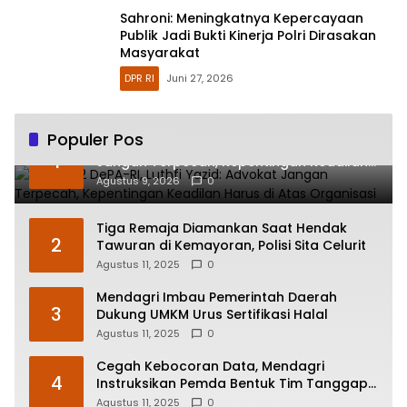
Sahroni: Meningkatnya Kepercayaan
Publik Jadi Bukti Kinerja Polri Dirasakan
Masyarakat
DPR RI
Juni 27, 2026
Populer Pos
HUT ke-2 DePA-RI, Luthfi Yazid: Advokat
1
Jangan Terpecah, Kepentingan Keadilan
Harus di Atas Organisasi
Agustus 9, 2026
0
Tiga Remaja Diamankan Saat Hendak
2
Tawuran di Kemayoran, Polisi Sita Celurit
Agustus 11, 2025
0
Mendagri Imbau Pemerintah Daerah
3
Dukung UMKM Urus Sertifikasi Halal
Agustus 11, 2025
0
Cegah Kebocoran Data, Mendagri
4
Instruksikan Pemda Bentuk Tim Tanggap
Insiden Siber
Agustus 11, 2025
0