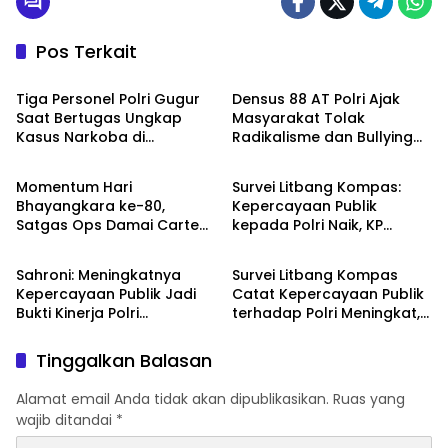
Pos Terkait
TNI - POLRI
TNI - POLRI
Tiga Personel Polri Gugur
Densus 88 AT Polri Ajak
Saat Bertugas Ungkap
Masyarakat Tolak
Kasus Narkoba di
Radikalisme dan Bullying
TNI - POLRI
TNI - POLRI
Katingan, Dianugerahi
melalui Kampanye Edukasi
Kenaikan Pangkat Luar
di Car Free Day Makassar
Momentum Hari
Survei Litbang Kompas:
Biasa Anumerta
Bhayangkara ke-80,
Kepercayaan Publik
Satgas Ops Damai Cartenz
kepada Polri Naik, KP
DPR RI
TNI - POLRI
Pererat Kedekatan dengan
Norman Sebut Bukti
Masyarakat Lewat Bakti
Reformasi Berjalan
Sahroni: Meningkatnya
Survei Litbang Kompas
Sosial
Kepercayaan Publik Jadi
Catat Kepercayaan Publik
Bukti Kinerja Polri
terhadap Polri Meningkat,
Dirasakan Masyarakat
Habib Syakur: Buah dari
Kerja Nyata
Tinggalkan Balasan
Alamat email Anda tidak akan dipublikasikan.
Ruas yang
wajib ditandai
*