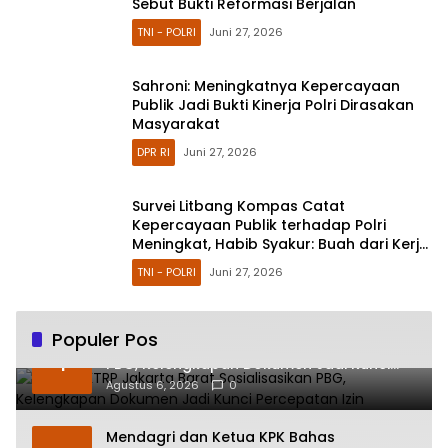
Sebut Bukti Reformasi Berjalan
TNI - POLRI
Juni 27, 2026
Sahroni: Meningkatnya Kepercayaan
Publik Jadi Bukti Kinerja Polri Dirasakan
Masyarakat
DPR RI
Juni 27, 2026
Survei Litbang Kompas Catat
Kepercayaan Publik terhadap Polri
Meningkat, Habib Syakur: Buah dari Kerja
Nyata
TNI - POLRI
Juni 27, 2026
Populer Pos
Sudin CKTRP Jakarta Barat Sosialisasikan
1
PBG, Kelengkapan Dokumen Jadi Kunci
Percepatan Izin
Agustus 6, 2026
0
Mendagri dan Ketua KPK Bahas