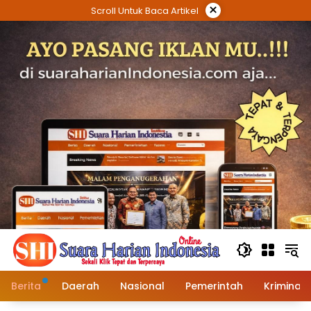
Langsung
×
Scroll Untuk Baca Artikel
ke
konten
Berita
Daerah
Nasional
Pemerintah
Kriminal