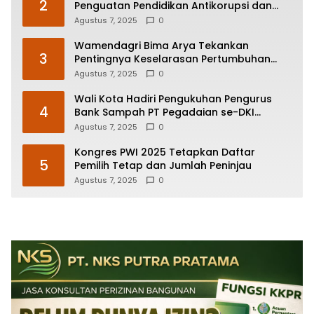
2
Penguatan Pendidikan Antikorupsi dan
Transparansi Pelayanan Publik
Agustus 7, 2025
0
Wamendagri Bima Arya Tekankan
3
Pentingnya Keselarasan Pertumbuhan
Ekonomi dan Pelestarian Budaya
Agustus 7, 2025
0
Wali Kota Hadiri Pengukuhan Pengurus
4
Bank Sampah PT Pegadaian se-DKI
Jakarta
Agustus 7, 2025
0
Kongres PWI 2025 Tetapkan Daftar
5
Pemilih Tetap dan Jumlah Peninjau
Agustus 7, 2025
0