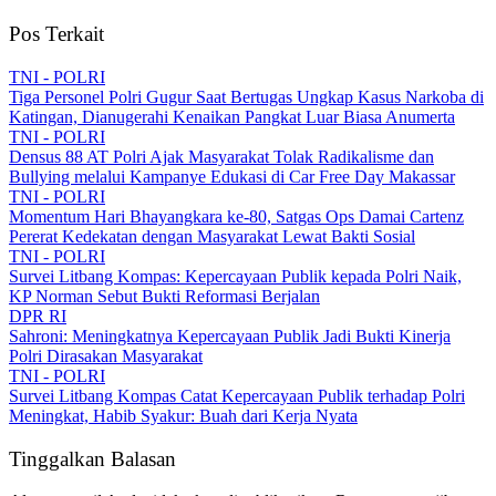
Pos Terkait
TNI - POLRI
Tiga Personel Polri Gugur Saat Bertugas Ungkap Kasus Narkoba di
Katingan, Dianugerahi Kenaikan Pangkat Luar Biasa Anumerta
TNI - POLRI
Densus 88 AT Polri Ajak Masyarakat Tolak Radikalisme dan
Bullying melalui Kampanye Edukasi di Car Free Day Makassar
TNI - POLRI
Momentum Hari Bhayangkara ke-80, Satgas Ops Damai Cartenz
Pererat Kedekatan dengan Masyarakat Lewat Bakti Sosial
TNI - POLRI
Survei Litbang Kompas: Kepercayaan Publik kepada Polri Naik,
KP Norman Sebut Bukti Reformasi Berjalan
DPR RI
Sahroni: Meningkatnya Kepercayaan Publik Jadi Bukti Kinerja
Polri Dirasakan Masyarakat
TNI - POLRI
Survei Litbang Kompas Catat Kepercayaan Publik terhadap Polri
Meningkat, Habib Syakur: Buah dari Kerja Nyata
Tinggalkan Balasan