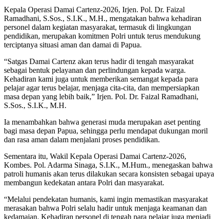
Kepala Operasi Damai Cartenz-2026, Irjen. Pol. Dr. Faizal
Ramadhani, S.Sos., S.I.K., M.H., mengatakan bahwa kehadiran
personel dalam kegiatan masyarakat, termasuk di lingkungan
pendidikan, merupakan komitmen Polri untuk terus mendukung
terciptanya situasi aman dan damai di Papua.
“Satgas Damai Cartenz akan terus hadir di tengah masyarakat
sebagai bentuk pelayanan dan perlindungan kepada warga.
Kehadiran kami juga untuk memberikan semangat kepada para
pelajar agar terus belajar, menjaga cita-cita, dan mempersiapkan
masa depan yang lebih baik,” Irjen. Pol. Dr. Faizal Ramadhani,
S.Sos., S.I.K., M.H.
Ia menambahkan bahwa generasi muda merupakan aset penting
bagi masa depan Papua, sehingga perlu mendapat dukungan moril
dan rasa aman dalam menjalani proses pendidikan.
Sementara itu, Wakil Kepala Operasi Damai Cartenz-2026,
Kombes. Pol. Adarma Sinaga, S.I.K., M.Hum., menegaskan bahwa
patroli humanis akan terus dilakukan secara konsisten sebagai upaya
membangun kedekatan antara Polri dan masyarakat.
“Melalui pendekatan humanis, kami ingin memastikan masyarakat
merasakan bahwa Polri selalu hadir untuk menjaga keamanan dan
kedamaian. Kehadiran personel di tengah para pelajar juga menjadi