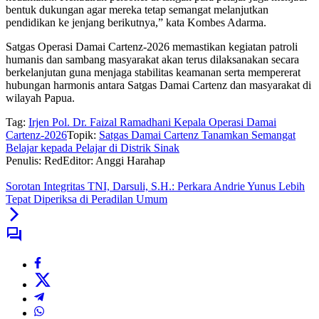
bentuk dukungan agar mereka tetap semangat melanjutkan
pendidikan ke jenjang berikutnya,” kata Kombes Adarma.
Satgas Operasi Damai Cartenz-2026 memastikan kegiatan patroli
humanis dan sambang masyarakat akan terus dilaksanakan secara
berkelanjutan guna menjaga stabilitas keamanan serta mempererat
hubungan harmonis antara Satgas Damai Cartenz dan masyarakat di
wilayah Papua.
Tag:
Irjen Pol. Dr. Faizal Ramadhani Kepala Operasi Damai
Cartenz-2026
Topik:
Satgas Damai Cartenz Tanamkan Semangat
Belajar kepada Pelajar di Distrik Sinak
Penulis: Red
Editor: Anggi Harahap
Sorotan Integritas TNI, Darsuli, S.H.: Perkara Andrie Yunus Lebih
Tepat Diperiksa di Peradilan Umum