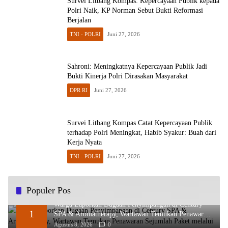
Survei Litbang Kompas: Kepercayaan Publik kepada
Polri Naik, KP Norman Sebut Bukti Reformasi
Berjalan
TNI - POLRI
Juni 27, 2026
Sahroni: Meningkatnya Kepercayaan Publik Jadi
Bukti Kinerja Polri Dirasakan Masyarakat
DPR RI
Juni 27, 2026
Survei Litbang Kompas Catat Kepercayaan Publik
terhadap Polri Meningkat, Habib Syakur: Buah dari
Kerja Nyata
TNI - POLRI
Juni 27, 2026
Populer Pos
Warga Laporkan Dugaan Penyimpangan di Century
1
SPA & Aromatherapy, Wartawan Temukan Penawaran
Sejumlah Paket melalui WhatsApp
Agustus 8, 2026
0