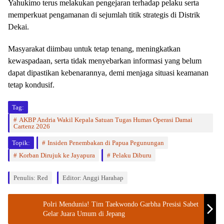
Yahukimo terus melakukan pengejaran terhadap pelaku serta
memperkuat pengamanan di sejumlah titik strategis di Distrik
Dekai.
Masyarakat diimbau untuk tetap tenang, meningkatkan
kewaspadaan, serta tidak menyebarkan informasi yang belum
dapat dipastikan kebenarannya, demi menjaga situasi keamanan
tetap kondusif.
Tag:
AKBP Andria Wakil Kepala Satuan Tugas Humas Operasi Damai
Cartenz 2026
Topik:
Insiden Penembakan di Papua Pegunungan
Korban Dirujuk ke Jayapura
Pelaku Diburu
Penulis: Red
Editor: Anggi Harahap
Polri Mendunia! Tim Taekwondo Garbha Presisi Sabet
Gelar Juara Umum di Jepang