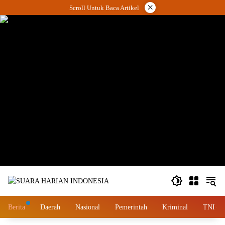
Langsung
×
Scroll Untuk Baca Artikel
ke
konten
wa.me/087842777025
Berita
Daerah
Nasional
Pemerintah
Kriminal
TNI – 