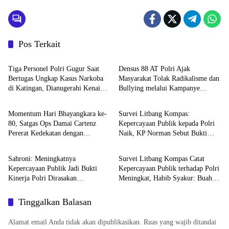
Pos Terkait
TNI - POLRI
TNI - POLRI
Tiga Personel Polri Gugur Saat
Densus 88 AT Polri Ajak
Bertugas Ungkap Kasus Narkoba
Masyarakat Tolak Radikalisme dan
di Katingan, Dianugerahi Kenaikan
Bullying melalui Kampanye
TNI - POLRI
TNI - POLRI
Pangkat Luar Biasa Anumerta
Edukasi di Car Free Day Makassar
Momentum Hari Bhayangkara ke-
Survei Litbang Kompas:
80, Satgas Ops Damai Cartenz
Kepercayaan Publik kepada Polri
Pererat Kedekatan dengan
Naik, KP Norman Sebut Bukti
DPR RI
TNI - POLRI
Masyarakat Lewat Bakti Sosial
Reformasi Berjalan
Sahroni: Meningkatnya
Survei Litbang Kompas Catat
Kepercayaan Publik Jadi Bukti
Kepercayaan Publik terhadap Polri
Kinerja Polri Dirasakan
Meningkat, Habib Syakur: Buah
Masyarakat
dari Kerja Nyata
Tinggalkan Balasan
Alamat email Anda tidak akan dipublikasikan.
Ruas yang wajib ditandai