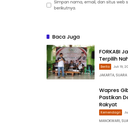
Simpan nama, email, dan situs web 
berikutnya.
Baca Juga
FORKABI Ja
Terpilih Na
Berita
Juli 19, 
JAKARTA, SUARA
Wapres Gib
Pastikan 
Rakyat
Kemendagri
Ju
MANOKWARI, SUAR