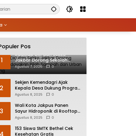
ya
Populer Pos
Kadisdik DKI dan Sekko
1
Jakbar Dorong Sekolah
Budayakan Pilah Sampah dan
Agustus 7, 2026
0
Urban Farming
Sekjen Kemendagri Ajak
2
Kepala Desa Dukung Program
Prioritas Pemerintah
Agustus 8, 2025
0
Wali Kota Jakpus Panen
3
Sayur Hidroponik di Rooftop
Bersama Deputi Bisnis PT
Agustus 8, 2025
0
Pegadaian
153 Siswa SMTK Bethel Cek
4
Kesehatan Gratis