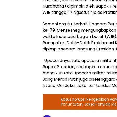
Nusantara) dipimpin oleh Bapak Presi
WIB tanggal 17 Agustus,” jelas Pratik
Sementara itu, terkait Upacara Per
ke-79, Mensesneg mengungkapkan 
waktu Indonesia bagian barat (WIB
Peringatan Detik-Detik Proklamasi 
dipimpin secara langsung Presiden 
“Upacaranya, tata upacara militer i
Bapak Presiden, sedangkan acara up
mengikuti tata upacara militer mili
Sang Merah Putih juga diselenggara
Istana Merdeka, Jakarta,” tandas 
Kasus Korupsi Pengelolaan Park
Penuntutan, Jaksa Penyidik M
Penuntut Umum