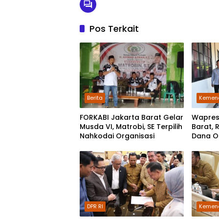
Pos Terkait
Berita
Kemen
FORKABI Jakarta Barat Gelar
Wapres
Musda VI, Matrobi, SE Terpilih
Barat, 
Nahkodai Organisasi
Dana O
untuk 
DPR RI
Kemen