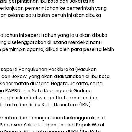
sisi perpindahan ibu kota dari Jakarta ke
eberlanjutan pemerintahan ke pemerintah yang
kan selama satu bulan penuh ini akan dibuka
tahun ini seperti tahun yang lalu akan dibuka
ng diselenggarakan di Istana Merdeka nanti
n pemimpin agama, diikuti oleh para peserta lebih
ya, seperti Pengukuhan Paskibraka (Pasukan
iden Jokowi yang akan dilaksanakan di Ibu Kota
ehormatan di Istana Negara, Jakarta, serta
n RAPBN dan Nota Keuangan di Gedung
a menjelaskan bahwa apel kehormatan dan
Jakarta dan di Ibu Kota Nusantara (IKN).
rmatan dan renungan suci diselenggarakan di
Pahlawan Kalibata dipimpin oleh Bapak Wakil
Bangsa di ibu kota negara, di IKN (Ibu Kota