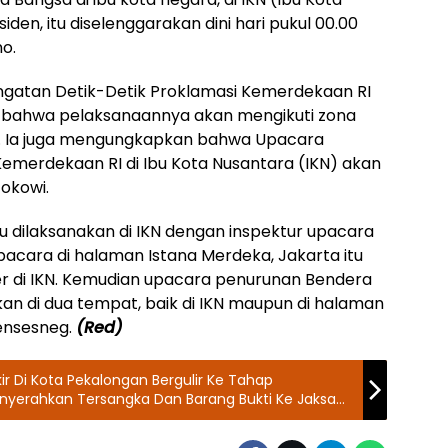
den, itu diselenggarakan dini hari pukul 00.00
no.
ingatan Detik-Detik Proklamasi Kemerdekaan RI
bahwa pelaksanaannya akan mengikuti zona
). Ia juga mengungkapkan bahwa Upacara
Kemerdekaan RI di Ibu Kota Nusantara (IKN) akan
Jokowi.
tu dilaksanakan di IKN dengan inspektur upacara
acara di halaman Istana Merdeka, Jakarta itu
ter di IKN. Kemudian upacara penurunan Bendera
kan di dua tempat, baik di IKN maupun di halaman
Mensesneg.
(Red)
ir Di Kota Pekalongan Bergulir Ke Tahap
enyerahkan Tersangka Dan Barang Bukti Ke Jaksa