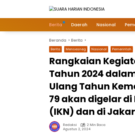
Langsung
ke
konten
Berita
Daerah
Nasional
Peme
Beranda
Berita
Berita
Mensesneg
Nasional
Pemerintah
Rangkaian Kegia
Tahun 2024 dalam
Ulang Tahun Keme
79 akan digelar d
(IKN) dan di Jaka
Redaksi
2 Min Baca
Agustus 2, 2024