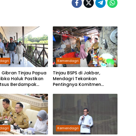
dagri
Kemendagri
 Gibran Tinjau Papua
Tinjau BSPS di Jakbar,
Ribka Haluk Pastikan
Mendagri Tekankan
tsus Berdampak
Pentingnya Komitmen
Ekonomi Rakyat
Pemda Bangun Rumah Layak
Huni
dagri
Kemendagri