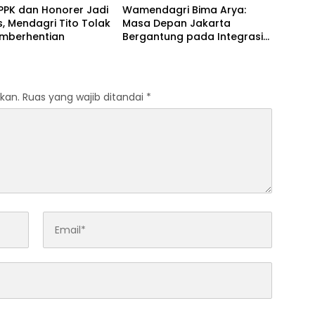
PPK dan Honorer Jadi
Wamendagri Bima Arya:
as, Mendagri Tito Tolak
Masa Depan Jakarta
emberhentian
Bergantung pada Integrasi
Kawasan Aglomerasi
kan.
Ruas yang wajib ditandai
*