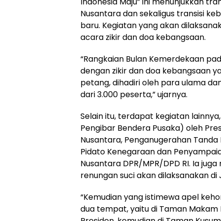
Indonesia Maju” ini menunjukkan tran
Nusantara dan sekaligus transisi k
baru. Kegiatan yang akan dilaksana
acara zikir dan doa kebangsaan.
“Rangkaian Bulan Kemerdekaan pada 
dengan zikir dan doa kebangsaan ya
petang, dihadiri oleh para ulama da
dari 3.000 peserta,” ujarnya.
Selain itu, terdapat kegiatan lainn
Pengibar Bendera Pusaka) oleh Pres
Nusantara, Penganugerahan Tanda K
Pidato Kenegaraan dan Penyampaia
Nusantara DPR/MPR/DPD RI. Ia jug
renungan suci akan dilaksanakan di 
“Kemudian yang istimewa apel keho
dua tempat, yaitu di Taman Makam 
Presiden, kemudian di Taman Kusuma 