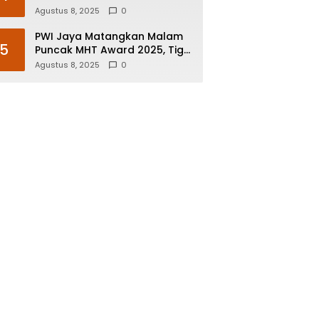
Agustus 8, 2025
0
PWI Jaya Matangkan Malam
5
Puncak MHT Award 2025, Tiga
Nominee di Tujuh Kategori
Agustus 8, 2025
0
Siap Rebut Penghargaan