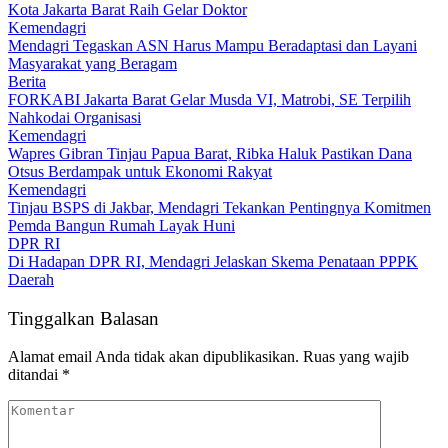
Kota Jakarta Barat Raih Gelar Doktor
Kemendagri
Mendagri Tegaskan ASN Harus Mampu Beradaptasi dan Layani
Masyarakat yang Beragam
Berita
FORKABI Jakarta Barat Gelar Musda VI, Matrobi, SE Terpilih
Nahkodai Organisasi
Kemendagri
Wapres Gibran Tinjau Papua Barat, Ribka Haluk Pastikan Dana
Otsus Berdampak untuk Ekonomi Rakyat
Kemendagri
Tinjau BSPS di Jakbar, Mendagri Tekankan Pentingnya Komitmen
Pemda Bangun Rumah Layak Huni
DPR RI
Di Hadapan DPR RI, Mendagri Jelaskan Skema Penataan PPPK
Daerah
Tinggalkan Balasan
Alamat email Anda tidak akan dipublikasikan.
Ruas yang wajib
ditandai
*