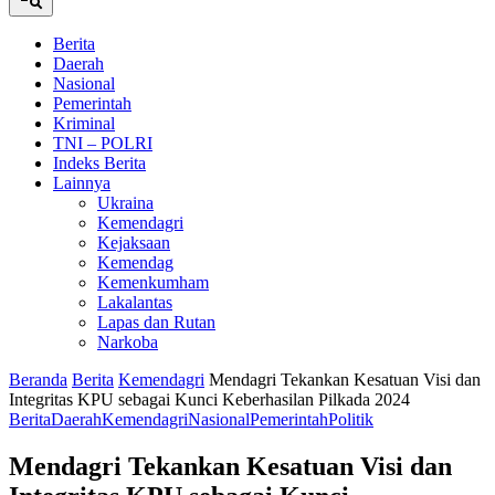
Berita
Daerah
Nasional
Pemerintah
Kriminal
TNI – POLRI
Indeks Berita
Lainnya
Ukraina
Kemendagri
Kejaksaan
Kemendag
Kemenkumham
Lakalantas
Lapas dan Rutan
Narkoba
Beranda
Berita
Kemendagri
Mendagri Tekankan Kesatuan Visi dan
Integritas KPU sebagai Kunci Keberhasilan Pilkada 2024
Berita
Daerah
Kemendagri
Nasional
Pemerintah
Politik
Mendagri Tekankan Kesatuan Visi dan