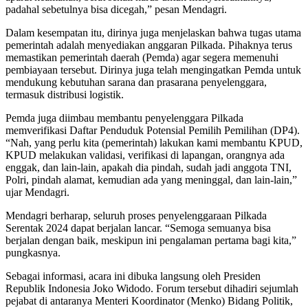
padahal sebetulnya bisa dicegah,” pesan Mendagri.
Dalam kesempatan itu, dirinya juga menjelaskan bahwa tugas utama
pemerintah adalah menyediakan anggaran Pilkada. Pihaknya terus
memastikan pemerintah daerah (Pemda) agar segera memenuhi
pembiayaan tersebut. Dirinya juga telah mengingatkan Pemda untuk
mendukung kebutuhan sarana dan prasarana penyelenggara,
termasuk distribusi logistik.
Pemda juga diimbau membantu penyelenggara Pilkada
memverifikasi Daftar Penduduk Potensial Pemilih Pemilihan (DP4).
“Nah, yang perlu kita (pemerintah) lakukan kami membantu KPUD,
KPUD melakukan validasi, verifikasi di lapangan, orangnya ada
enggak, dan lain-lain, apakah dia pindah, sudah jadi anggota TNI,
Polri, pindah alamat, kemudian ada yang meninggal, dan lain-lain,”
ujar Mendagri.
Mendagri berharap, seluruh proses penyelenggaraan Pilkada
Serentak 2024 dapat berjalan lancar. “Semoga semuanya bisa
berjalan dengan baik, meskipun ini pengalaman pertama bagi kita,”
pungkasnya.
Sebagai informasi, acara ini dibuka langsung oleh Presiden
Republik Indonesia Joko Widodo. Forum tersebut dihadiri sejumlah
pejabat di antaranya Menteri Koordinator (Menko) Bidang Politik,