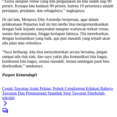
“Arena ataupun venue yang kita pergunakan ini kita sudah siap 90
persen. Kenapa kita katakan 90 persen, karena 10 persennya adalah
persiapan, peralatan, dan sebagainya,” ungkapnya.
Di sisi lain, Menpora Dito Ariotedjo berpresan, agar dalam
pelaksanaan Peparnas kali ini tim media bisa mengomunikasikan
dengan baik kepada masyarakat maupun wartawan terkait venue,
sarana dan prasarana, hingga kesiapan lainnya. Dia menekankan,
dengan komunikasi yang baik, apa pun masalah yang terjadi akan
ada jalan atau solusinya.
“Saya berharap, kita bisa menyukseskan secara bersama, jangan
sampai ada riak-riak, dan saya yakin jika komunikasi kita bagus,
kolaborasi kita bagus, semua masalah, semua tantangan pasti bisa
diselesaikan,” tandasnya.
Puspen Kemendagri
Cegah Tawuran Antar Pelajar, Polsek Cengkareng Edukasi Bahaya
Tawuran Dan Pemasangan Spanduk Stop Tawuran Disekolah-
sekolah