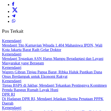
Pos Terkait
Kemendagri
Mendagri Tito Karnavian Wisuda 1.404 Mahasiswa IPDN, Wali
Kota Jakarta Barat Raih Gelar Doktor
Kemendagri
Mendagri Tegaskan ASN Harus Mampu Beradaptasi dan Layani
Masyarakat yang Beragam
Kemendagri
Wapres Gibran Tinjau Papua Barat, Ribka Haluk Pastikan Dana
Otsus Berdampak untuk Ekonomi Rakyat
Kemendagri
Tinjau BSPS di Jakbar, Mendagri Tekankan Pentingnya Komitmen
Pemda Bangun Rumah Layak Huni
DPR RI
Di Hadapan DPR RI, Mendagri Jelaskan Skema Penataan PPPK
Daerah
Kemendagri