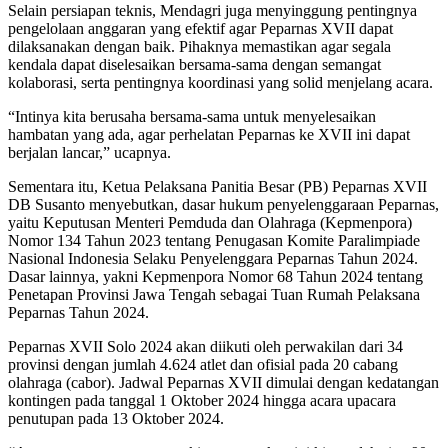
Selain persiapan teknis, Mendagri juga menyinggung pentingnya
pengelolaan anggaran yang efektif agar Peparnas XVII dapat
dilaksanakan dengan baik. Pihaknya memastikan agar segala
kendala dapat diselesaikan bersama-sama dengan semangat
kolaborasi, serta pentingnya koordinasi yang solid menjelang acara.
“Intinya kita berusaha bersama-sama untuk menyelesaikan
hambatan yang ada, agar perhelatan Peparnas ke XVII ini dapat
berjalan lancar,” ucapnya.
Sementara itu, Ketua Pelaksana Panitia Besar (PB) Peparnas XVII
DB Susanto menyebutkan, dasar hukum penyelenggaraan Peparnas,
yaitu Keputusan Menteri Pemduda dan Olahraga (Kepmenpora)
Nomor 134 Tahun 2023 tentang Penugasan Komite Paralimpiade
Nasional Indonesia Selaku Penyelenggara Peparnas Tahun 2024.
Dasar lainnya, yakni Kepmenpora Nomor 68 Tahun 2024 tentang
Penetapan Provinsi Jawa Tengah sebagai Tuan Rumah Pelaksana
Peparnas Tahun 2024.
Peparnas XVII Solo 2024 akan diikuti oleh perwakilan dari 34
provinsi dengan jumlah 4.624 atlet dan ofisial pada 20 cabang
olahraga (cabor). Jadwal Peparnas XVII dimulai dengan kedatangan
kontingen pada tanggal 1 Oktober 2024 hingga acara upacara
penutupan pada 13 Oktober 2024.