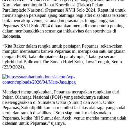
Karnavian memimpin Rapat Koordinasi (Rakor) Pekan
Paralimpiade Nasional (Peparnas) XVII Solo 2024. Rapat ini untuk
mematangkan persiapan ajang olahraga bagi atlet disabilitas tersebut,
baik mencakup venue, sarana dan prasarana, hingga anggaran.
Peparnas XVII Solo 2024 diharapkan menjadi momentum penting
dalam membangkitkan semangat inklusivitas dan sportivitas di
Indonesia.
“Kita Rakor dalam rangka untuk persiapan Peparnas, rekan-rekan
mungkin memahami bahwa Peparnas ini merupakan satu rangkaian
dengan PON, kala olimpiade ada paralympic,” katanya secara
hybrid dari Ballroom The Sunan Hotel Solo, Jawa Tengah, Senin
(23/9/2024).
Mendagri mengungkapkan, Peparnas merupakan rangkaian dari
Pekan Olahraga Nasional (PON) yang sebelumnya sukses
diselenggarakan di Sumatera Utara (Sumut) dan Aceh. Untuk
Peparnas, Solo dipilih karena memiliki fasilitas olahraga yang sudah
teruji dan ramah disabilitas. “Solo siap untuk melaksanakan
Peparnas, ketika [di] Sumut dan Aceh, venue mereka memang tidak
didesain untuk Peparnas,” ujarnya.