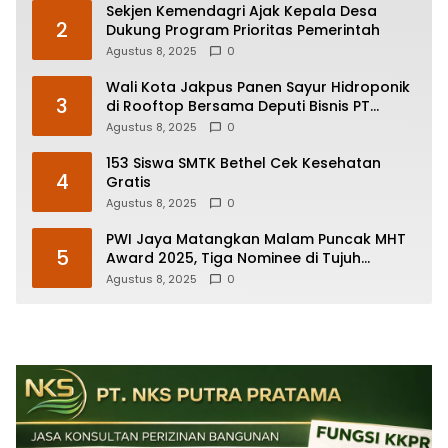
Sekjen Kemendagri Ajak Kepala Desa
2
Dukung Program Prioritas Pemerintah
Agustus 8, 2025
0
Wali Kota Jakpus Panen Sayur Hidroponik
3
di Rooftop Bersama Deputi Bisnis PT
Pegadaian
Agustus 8, 2025
0
153 Siswa SMTK Bethel Cek Kesehatan
4
Gratis
Agustus 8, 2025
0
PWI Jaya Matangkan Malam Puncak MHT
5
Award 2025, Tiga Nominee di Tujuh
Kategori Siap Rebut Penghargaan
Agustus 8, 2025
0