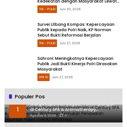
Kedekatan dengan Masyarakat Lewat
Bakti Sosial
TNI - POLRI
Juni 30, 2026
Survei Litbang Kompas: Kepercayaan
Publik kepada Polri Naik, KP Norman
Sebut Bukti Reformasi Berjalan
TNI - POLRI
Juni 27, 2026
Sahroni: Meningkatnya Kepercayaan
Publik Jadi Bukti Kinerja Polri Dirasakan
Masyarakat
DPR RI
Juni 27, 2026
Populer Pos
Warga Laporkan Dugaan Penyimpangan
1
di Century SPA & Aromatherapy,
Wartawan Temukan Penawaran Sejumlah
Agustus 8, 2026
0
Paket melalui WhatsApp