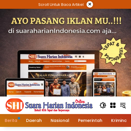
Langsung
×
Scroll Untuk Baca Artikel
ke
konten
Berita
Daerah
Nasional
Pemerintah
Kriminal