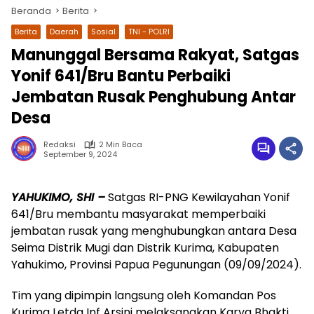
Beranda
Berita
Berita
Daerah
Sosial
TNI - POLRI
Manunggal Bersama Rakyat, Satgas
Yonif 641/Bru Bantu Perbaiki
Jembatan Rusak Penghubung Antar
Desa
Redaksi
2 Min Baca
September 9, 2024
wa.me/087842777025
YAHUKIMO, SHI –
Satgas RI-PNG Kewilayahan Yonif
641/Bru membantu masyarakat memperbaiki
jembatan rusak yang menghubungkan antara Desa
Seima Distrik Mugi dan Distrik Kurima, Kabupaten
Yahukimo, Provinsi Papua Pegunungan (09/09/2024).
Tim yang dipimpin langsung oleh Komandan Pos
Kurima Letda Inf Arsini melaksanakan Karya Bhakti