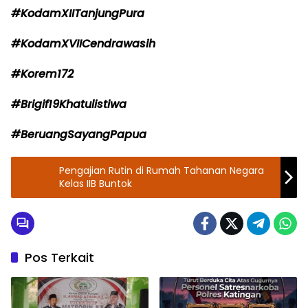
#KodamXIITanjungPura
#KodamXVIICendrawasih
#Korem172
#Brigif19Khatulistiwa
#BeruangSayangPapua
Pengajian Rutin di Rumah Tahanan Negara
Kelas IIB Buntok
Pos Terkait