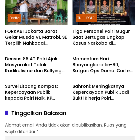
Berita
TNI - POLRI
FORKABI Jakarta Barat
Tiga Personel Polri Gugur
Gelar Musda VI, Matrobi, SE
Saat Bertugas Ungkap
Terpilih Nahkodai
Kasus Narkoba di
TNI - POLRI
TNI - POLRI
Organisasi
Katingan, Dianugerahi
Kenaikan Pangkat Luar
Densus 88 AT Polri Ajak
Momentum Hari
Biasa Anumerta
Masyarakat Tolak
Bhayangkara ke-80,
Radikalisme dan Bullying
Satgas Ops Damai Cartenz
TNI - POLRI
DPR RI
melalui Kampanye Edukasi
Pererat Kedekatan dengan
di Car Free Day Makassar
Masyarakat Lewat Bakti
Survei Litbang Kompas:
Sahroni: Meningkatnya
Sosial
Kepercayaan Publik
Kepercayaan Publik Jadi
kepada Polri Naik, KP
Bukti Kinerja Polri
Norman Sebut Bukti
Dirasakan Masyarakat
Reformasi Berjalan
Tinggalkan Balasan
Alamat email Anda tidak akan dipublikasikan.
Ruas yang
wajib ditandai
*