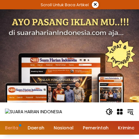
Langsung
×
Scroll Untuk Baca Artikel
ke
konten
Berita
Daerah
Nasional
Pemerintah
Kriminal