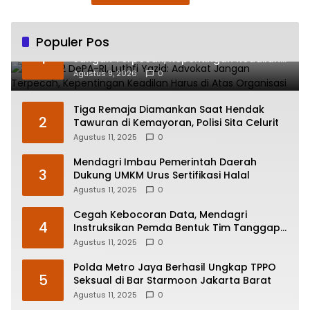
Populer Pos
HUT ke-2 DePA-RI, Luthfi Yazid: Advokat
1
Jangan Terpecah, Kepentingan Keadilan
Harus di Atas Organisasi
Agustus 9, 2026
0
Tiga Remaja Diamankan Saat Hendak
2
Tawuran di Kemayoran, Polisi Sita Celurit
Agustus 11, 2025
0
Mendagri Imbau Pemerintah Daerah
3
Dukung UMKM Urus Sertifikasi Halal
Agustus 11, 2025
0
Cegah Kebocoran Data, Mendagri
4
Instruksikan Pemda Bentuk Tim Tanggap
Insiden Siber
Agustus 11, 2025
0
Polda Metro Jaya Berhasil Ungkap TPPO
5
Seksual di Bar Starmoon Jakarta Barat
Agustus 11, 2025
0