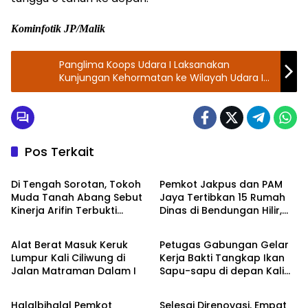
Kominfotik JP/Malik
Panglima Koops Udara I Laksanakan
Kunjungan Kehormatan ke Wilayah Udara I
TUDM
Pos Terkait
Walikota Jakarta Pusat
Walikota Jakarta Pusat
Di Tengah Sorotan, Tokoh
Pemkot Jakpus dan PAM
Muda Tanah Abang Sebut
Jaya Tertibkan 15 Rumah
Kinerja Arifin Terbukti
Dinas di Bendungan Hilir,
Walikota Jakarta Pusat
Walikota Jakarta Pusat
Lewat Program Nyata
Komnas HAM: Sesuai
Aturan
Alat Berat Masuk Keruk
Petugas Gabungan Gelar
Lumpur Kali Ciliwung di
Kerja Bakti Tangkap Ikan
Jalan Matraman Dalam I
Sapu-sapu di depan Kali
Walikota Jakarta Pusat
Walikota Jakarta Pusat
Mal Plaza Indonesia
Halalbihalal Pemkot
Selesai Direnovasi, Empat