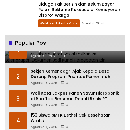
Diduga Tak Berizin dan Belum Bayar
Pajak, Reklame Raksasa di Kemayoran
Disorot Warga
Walikota Jakarta Pusat
Maret 6, 2026
Populer Pos
Sudin CKTRP Jakarta Barat Sosialisasikan
1
PBG, Kelengkapan Dokumen Jadi Kunci
Percepatan Izin
Agustus 6, 2026
0
Sekjen Kemendagri Ajak Kepala Desa
2
Dukung Program Prioritas Pemerintah
Agustus 8, 2025
0
Wali Kota Jakpus Panen Sayur Hidroponik
3
di Rooftop Bersama Deputi Bisnis PT
Pegadaian
Agustus 8, 2025
0
153 Siswa SMTK Bethel Cek Kesehatan
4
Gratis
Agustus 8, 2025
0