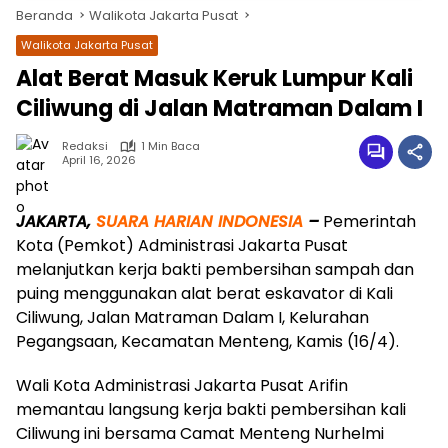
Beranda
Walikota Jakarta Pusat
Walikota Jakarta Pusat
Alat Berat Masuk Keruk Lumpur Kali
Ciliwung di Jalan Matraman Dalam I
Redaksi
1 Min Baca
April 16, 2026
JAKARTA,
SUARA HARIAN INDONESIA
–
Pemerintah
wa.me/087842777025
Kota (Pemkot) Administrasi Jakarta Pusat
melanjutkan kerja bakti pembersihan sampah dan
puing menggunakan alat berat eskavator di Kali
Ciliwung, Jalan Matraman Dalam I, Kelurahan
Pegangsaan, Kecamatan Menteng, Kamis (16/4).
Wali Kota Administrasi Jakarta Pusat Arifin
memantau langsung kerja bakti pembersihan kali
Ciliwung ini bersama Camat Menteng Nurhelmi