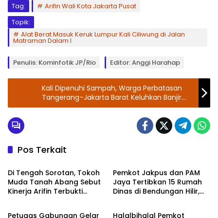
Tag:
Arifin Wali Kota Jakarta Pusat
Topik:
Alat Berat Masuk Keruk Lumpur Kali Ciliwung di Jalan
Matraman Dalam I
Penulis: Kominfotik JP/Rio
Editor: Anggi Harahap
Kali Dipenuhi Sampah, Warga Perbatasan
Tangerang–Jakarta Barat Keluhkan Banjir
Berulang
Pos Terkait
Walikota Jakarta Pusat
Walikota Jakarta Pusat
Di Tengah Sorotan, Tokoh
Pemkot Jakpus dan PAM
Muda Tanah Abang Sebut
Jaya Tertibkan 15 Rumah
Kinerja Arifin Terbukti
Dinas di Bendungan Hilir,
Walikota Jakarta Pusat
Walikota Jakarta Pusat
Lewat Program Nyata
Komnas HAM: Sesuai
Aturan
Petugas Gabungan Gelar
Halalbihalal Pemkot