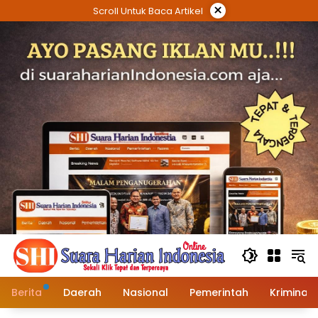
Langsung
×
Scroll Untuk Baca Artikel
ke
konten
Berita
Daerah
Nasional
Pemerintah
Kriminal