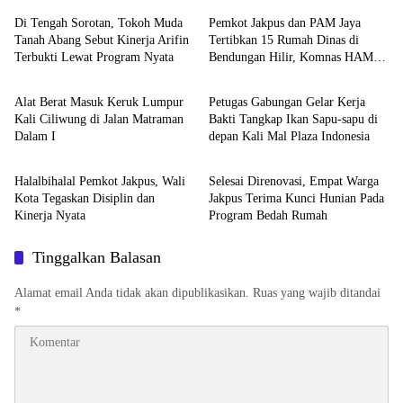
Di Tengah Sorotan, Tokoh Muda
Pemkot Jakpus dan PAM Jaya
Tanah Abang Sebut Kinerja Arifin
Tertibkan 15 Rumah Dinas di
Terbukti Lewat Program Nyata
Bendungan Hilir, Komnas HAM:
Walikota Jakarta Pusat
Walikota Jakarta Pusat
Sesuai Aturan
Alat Berat Masuk Keruk Lumpur
Petugas Gabungan Gelar Kerja
Kali Ciliwung di Jalan Matraman
Bakti Tangkap Ikan Sapu-sapu di
Dalam I
depan Kali Mal Plaza Indonesia
Walikota Jakarta Pusat
Walikota Jakarta Pusat
Halalbihalal Pemkot Jakpus, Wali
Selesai Direnovasi, Empat Warga
Kota Tegaskan Disiplin dan
Jakpus Terima Kunci Hunian Pada
Kinerja Nyata
Program Bedah Rumah
Tinggalkan Balasan
Alamat email Anda tidak akan dipublikasikan.
Ruas yang wajib ditandai
*