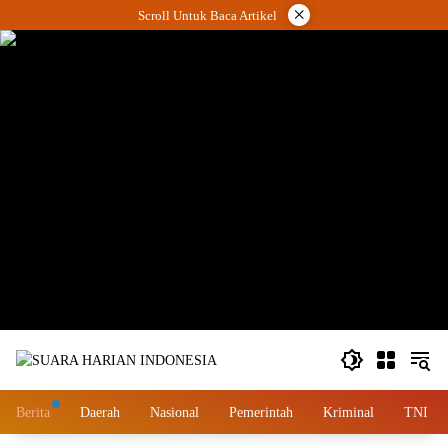
Langsung
×
Scroll Untuk Baca Artikel
ke
konten
wa.me/087842777025
Berita
Daerah
Nasional
Pemerintah
Kriminal
TNI – 