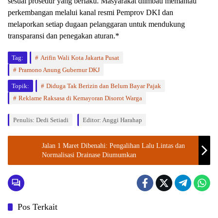
sesuai prosedur yang berlaku. Masyarakat diimbau memantau
perkembangan melalui kanal resmi Pemprov DKI dan
melaporkan setiap dugaan pelanggaran untuk mendukung
transparansi dan penegakan aturan.*
Tag:
Arifin Wali Kota Jakarta Pusat
Pramono Anung Gubernur DKJ
Topik:
Diduga Tak Berizin dan Belum Bayar Pajak
Reklame Raksasa di Kemayoran Disorot Warga
Penulis: Dedi Setiadi
Editor: Anggi Harahap
Jalan 1 Maret Dibenahi: Pengalihan Lalu Lintas dan
Normalisasi Drainase Diumumkan
Pos Terkait
Walikota Jakarta Pusat
Walikota Jakarta Pusat