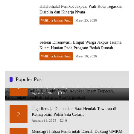
Halalbihalal Pemkot Jakpus, Wali Kota Tegaskan
Disiplin dan Kinerja Nyata
Walikota Jakarta Pusat
Maret 25, 2026
Selesai Direnovasi, Empat Warga Jakpus Terima
Kunci Hunian Pada Program Bedah Rumah
Walikota Jakarta Pusat
Maret 16, 2026
Populer Pos
HUT ke-2 DePA-RI, Luthfi Yazid: Advokat Jangan
1
Terpecah, Kepentingan Keadilan Harus di Atas
Organisasi
Agustus 9, 2026
0
Tiga Remaja Diamankan Saat Hendak Tawuran di
2
Kemayoran, Polisi Sita Celurit
Agustus 11, 2025
0
Mendagri Imbau Pemerintah Daerah Dukung UMKM