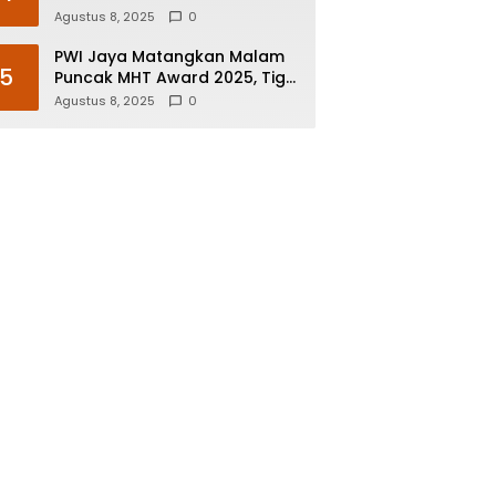
Agustus 8, 2025
0
PWI Jaya Matangkan Malam
5
Puncak MHT Award 2025, Tiga
Nominee di Tujuh Kategori
Agustus 8, 2025
0
Siap Rebut Penghargaan