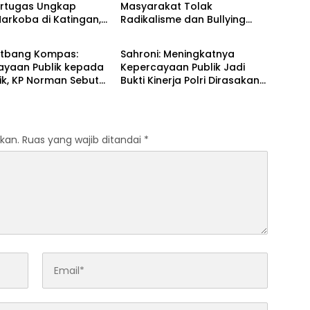
ertugas Ungkap
Masyarakat Tolak
arkoba di Katingan,
Radikalisme dan Bullying
OLRI
DPR RI
rahi Kenaikan
melalui Kampanye Edukasi di
 Luar Biasa
Car Free Day Makassar
Litbang Kompas:
Sahroni: Meningkatnya
ta
ayaan Publik kepada
Kepercayaan Publik Jadi
aik, KP Norman Sebut
Bukti Kinerja Polri Dirasakan
eformasi Berjalan
Masyarakat
kan.
Ruas yang wajib ditandai
*