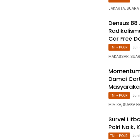
JAKARTA, SUARA 
Densus 88 
Radikalism
Car Free D
TNI - POLRI
Juli
MAKASSAR, SUARA
Momentum 
Damai Car
Masyarakat
TNI - POLRI
Juni
MIMIKA, SUARA H
Survei Lit
Polri Naik,
TNI - POLRI
Juni