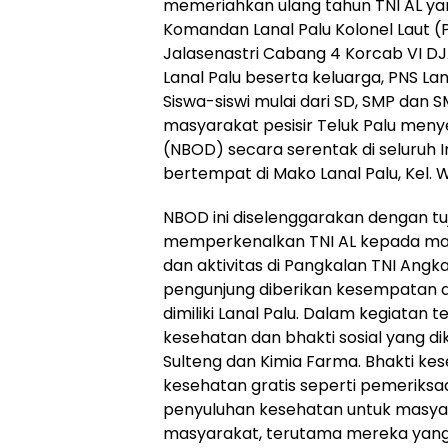
memeriahkan ulang tahun TNI AL ya
Komandan Lanal Palu Kolonel Laut (P
Jalasenastri Cabang 4 Korcab VI DJA I
Lanal Palu beserta keluarga, PNS Lan
Siswa-siswi mulai dari SD, SMP dan
masyarakat pesisir Teluk Palu men
(NBOD) secara serentak di seluruh 
bertempat di Mako Lanal Palu, Kel. W
NBOD ini diselenggarakan dengan 
memperkenalkan TNI AL kepada mas
dan aktivitas di Pangkalan TNI Angk
pengunjung diberikan kesempatan dan
dimiliki Lanal Palu. Dalam kegiatan 
kesehatan dan bhakti sosial yang d
Sulteng dan Kimia Farma. Bhakti ke
kesehatan gratis seperti pemeriks
penyuluhan kesehatan untuk masya
masyarakat, terutama mereka yan