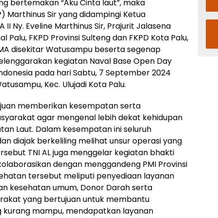
ng bertemakan “Aku Cinta laut”, maka
) Marthinus Sir yang didampingi Ketua
I Ny. Eveline Marthinus Sir, Prajurit Jalasena
al Palu, FKPD Provinsi Sulteng dan FKPD Kota Palu,
 SMA disekitar Watusampu beserta segenap
yelenggarakan kegiatan Naval Base Open Day
Indonesia pada hari Sabtu, 7 September 2024
atusampu, Kec. Ulujadi Kota Palu.
tujuan memberikan kesempatan serta
yarakat agar mengenal lebih dekat kehidupan
atan Laut. Dalam kesempatan ini seluruh
 diajak berkeliling melihat unsur operasi yang
tersebut TNI AL juga menggelar kegiatan bhakti
ikolaborasikan dengan menggandeng PMI Provinsi
sehatan tersebut meliputi penyediaan layanan
aan kesehatan umum, Donor Darah serta
rakat yang bertujuan untuk membantu
g kurang mampu, mendapatkan layanan