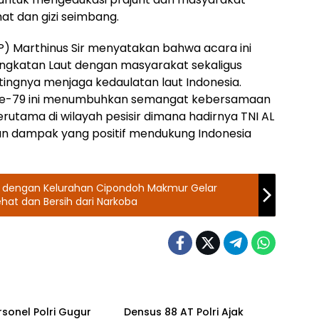
t dan gizi seimbang.
(P) Marthinus Sir menyatakan bahwa acara ini
ngkatan Laut dengan masyarakat sekaligus
ngnya menjaga kedaulatan laut Indonesia.
g ke-79 ini menumbuhkan semangat kebersamaan
rutama di wilayah pesisir dimana hadirnya TNI AL
n dampak yang positif mendukung Indonesia
i dengan Kelurahan Cipondoh Makmur Gelar
hat dan Bersih dari Narkoba
OLRI
TNI - POLRI
rsonel Polri Gugur
Densus 88 AT Polri Ajak