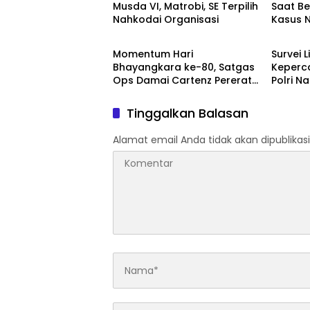
Musda VI, Matrobi, SE Terpilih
Saat B
Nahkodai Organisasi
Kasus N
TNI - POLRI
TNI - P
Dianuge
Pangkat
Momentum Hari
Survei 
Anumer
Bhayangkara ke-80, Satgas
Keperc
Ops Damai Cartenz Pererat
Polri N
Kedekatan dengan
Bukti R
Masyarakat Lewat Bakti
Tinggalkan Balasan
Sosial
Alamat email Anda tidak akan dipublikasi