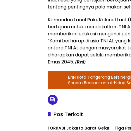
tentang pentingnya pola makan seha
Komandan Lanal Palu, Kolonel Laut 
bertujuan untuk mendekatkan TNI A
memberikan edukasi mengenai penti
“Kami berharap di usia TNI AL yan
antara TNI AL dengan masyarakat te
diharapkan dapat selalu memberika
Emas 2045.
(Red)
BNN Kota Tangerang Bersinerg
Senam Bersinar untuk Hidup Se
Pos Terkait
Berita
TNI - P
FORKABI Jakarta Barat Gelar
Tiga Pe