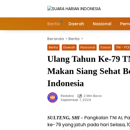
Langsung
ke
konten
Berita
Daerah
Nasional
Peme
Beranda
Berita
Berita
Daerah
Nasional
Sosial
TNI - POL
Ulang Tahun Ke-79 T
Makan Siang Sehat Be
Indonesia
Redaksi
2 Min Baca
September 7, 2024
Pangkalan TNI AL Pal
SULTENG, SHI –
ke-79 yang jatuh pada hari Selasa,