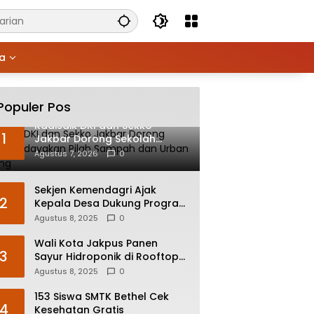
ya
Populer Pos
Kadisdik DKI dan Sekko
1
Jakbar Dorong Sekolah
Budayakan Pilah Sampah dan
Agustus 7, 2026
0
Urban Farming
Sekjen Kemendagri Ajak
2
Kepala Desa Dukung Program
Prioritas Pemerintah
Agustus 8, 2025
0
Wali Kota Jakpus Panen
3
Sayur Hidroponik di Rooftop
Bersama Deputi Bisnis PT
Agustus 8, 2025
0
Pegadaian
153 Siswa SMTK Bethel Cek
4
Kesehatan Gratis