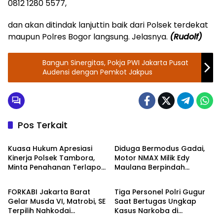
0812 1280 5577,
dan akan ditindak lanjuttin baik dari Polsek terdekat
maupun Polres Bogor langsung. Jelasnya.
(Rudolf)
Bangun Sinergitas, Pokja PWI Jakarta Pusat
Audensi dengan Pemkot Jakpus
Pos Terkait
Kriminal
Kriminal
Kuasa Hukum Apresiasi
Diduga Bermodus Gadai,
Kinerja Polsek Tambora,
Motor NMAX Milik Edy
Minta Penahanan Terlapor
Maulana Berpindah
Berita
TNI - POLRI
Jika Syarat Terpenuhi
Tangan, Polisi Selidiki
Dugaan Penggelapan
FORKABI Jakarta Barat
Tiga Personel Polri Gugur
Gelar Musda VI, Matrobi, SE
Saat Bertugas Ungkap
Terpilih Nahkodai
Kasus Narkoba di
TNI - POLRI
TNI - POLRI
Organisasi
Katingan, Dianugerahi