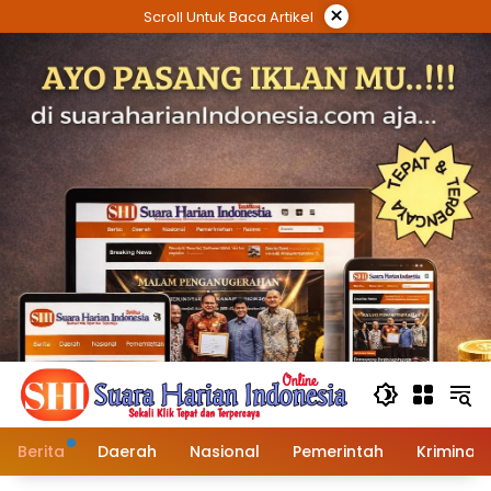
Langsung
×
Scroll Untuk Baca Artikel
ke
konten
Berita
Daerah
Nasional
Pemerintah
Kriminal