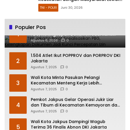
Bakti Sosial
TNI - POLRI
Juni 30, 2026
Populer Pos
Sudin CKTRP Jakarta Barat Sosialisasikan
1
PBG, Kelengkapan Dokumen Jadi Kunci
Percepatan Izin
Agustus 6, 2026
0
1.504 Atlet Ikut POPPROV dan PORPROV DKI
2
Jakarta
Agustus 7, 2025
0
Wali Kota Minta Pasukan Pelangi
3
Kecamatan Menteng Kerja Lebih
Responsif
Agustus 7, 2025
0
Pemkot Jakpus Gelar Operasi Jukir Liar
4
dan Tibum di Kecamatan Kemayoran dan
Johar Baru
Agustus 7, 2025
0
Wali Kota Jakpus Dampingi Wagub
5
Terima 36 Finalis Abnon DKI Jakarta