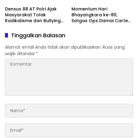
Kenaikan Pangkat Luar
Densus 88 AT Polri Ajak
Momentum Hari
Biasa Anumerta
Masyarakat Tolak
Bhayangkara ke-80,
Radikalisme dan Bullying
Satgas Ops Damai Cartenz
melalui Kampanye Edukasi
Pererat Kedekatan dengan
di Car Free Day Makassar
Masyarakat Lewat Bakti
Tinggalkan Balasan
Sosial
Alamat email Anda tidak akan dipublikasikan.
Ruas yang
wajib ditandai
*