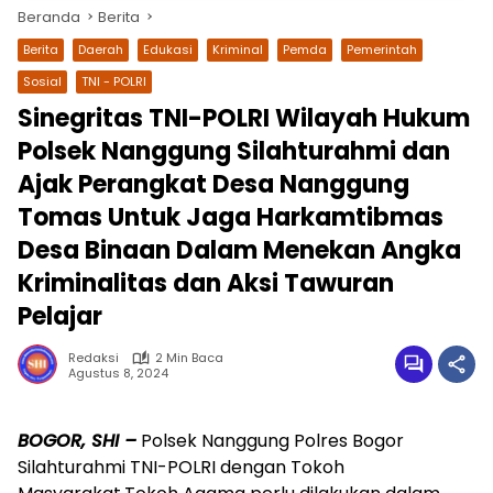
Beranda
Berita
Berita
Daerah
Edukasi
Kriminal
Pemda
Pemerintah
Sosial
TNI - POLRI
Sinegritas TNI-POLRI Wilayah Hukum
Polsek Nanggung Silahturahmi dan
Ajak Perangkat Desa Nanggung
Tomas Untuk Jaga Harkamtibmas
Desa Binaan Dalam Menekan Angka
wa.me/087842777025
Kriminalitas dan Aksi Tawuran
Pelajar
Redaksi
2 Min Baca
Agustus 8, 2024
BOGOR, SHI –
Polsek Nanggung Polres Bogor
Silahturahmi TNI-POLRI dengan Tokoh