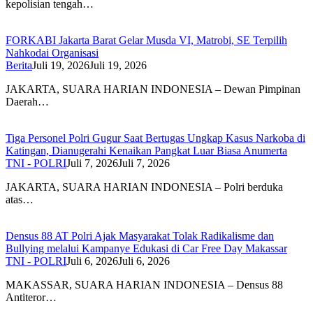
kepolisian tengah…
FORKABI Jakarta Barat Gelar Musda VI, Matrobi, SE Terpilih
Nahkodai Organisasi
Berita
Juli 19, 2026
Juli 19, 2026
JAKARTA, SUARA HARIAN INDONESIA – Dewan Pimpinan
Daerah…
Tiga Personel Polri Gugur Saat Bertugas Ungkap Kasus Narkoba di
Katingan, Dianugerahi Kenaikan Pangkat Luar Biasa Anumerta
TNI - POLRI
Juli 7, 2026
Juli 7, 2026
JAKARTA, SUARA HARIAN INDONESIA – Polri berduka
atas…
Densus 88 AT Polri Ajak Masyarakat Tolak Radikalisme dan
Bullying melalui Kampanye Edukasi di Car Free Day Makassar
TNI - POLRI
Juli 6, 2026
Juli 6, 2026
MAKASSAR, SUARA HARIAN INDONESIA – Densus 88
Antiteror…