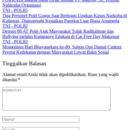
Nahkodai Organisasi
TNI - POLRI
Tiga Personel Polri Gugur Saat Bertugas Ungkap Kasus Narkoba di
Katingan, Dianugerahi Kenaikan Pangkat Luar Biasa Anumerta
TNI - POLRI
Densus 88 AT Polri Ajak Masyarakat Tolak Radikalisme dan
Bullying melalui Kampanye Edukasi di Car Free Day Makassar
TNI - POLRI
Momentum Hari Bhayangkara ke-80, Satgas Ops Damai Cartenz
Pererat Kedekatan dengan Masyarakat Lewat Bakti Sosial
Tinggalkan Balasan
Alamat email Anda tidak akan dipublikasikan.
Ruas yang wajib
ditandai
*