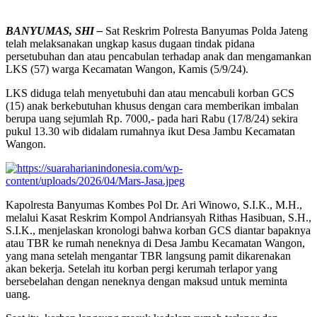
BANYUMAS, SHI –
Sat Reskrim Polresta Banyumas Polda Jateng
telah melaksanakan ungkap kasus dugaan tindak pidana
persetubuhan dan atau pencabulan terhadap anak dan mengamankan
LKS (57) warga Kecamatan Wangon, Kamis (5/9/24).
LKS diduga telah menyetubuhi dan atau mencabuli korban GCS
(15) anak berkebutuhan khusus dengan cara memberikan imbalan
berupa uang sejumlah Rp. 7000,- pada hari Rabu (17/8/24) sekira
pukul 13.30 wib didalam rumahnya ikut Desa Jambu Kecamatan
Wangon.
Kapolresta Banyumas Kombes Pol Dr. Ari Winowo, S.I.K., M.H.,
melalui Kasat Reskrim Kompol Andriansyah Rithas Hasibuan, S.H.,
S.I.K., menjelaskan kronologi bahwa korban GCS diantar bapaknya
atau TBR ke rumah neneknya di Desa Jambu Kecamatan Wangon,
yang mana setelah mengantar TBR langsung pamit dikarenakan
akan bekerja. Setelah itu korban pergi kerumah terlapor yang
bersebelahan dengan neneknya dengan maksud untuk meminta
uang.