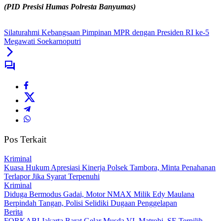
(PID Presisi Humas Polresta Banyumas)
Silaturahmi Kebangsaan Pimpinan MPR dengan Presiden RI ke-5
Megawati Soekarnoputri
Pos Terkait
Kriminal
Kuasa Hukum Apresiasi Kinerja Polsek Tambora, Minta Penahanan
Terlapor Jika Syarat Terpenuhi
Kriminal
Diduga Bermodus Gadai, Motor NMAX Milik Edy Maulana
Berpindah Tangan, Polisi Selidiki Dugaan Penggelapan
Berita
FORKABI Jakarta Barat Gelar Musda VI, Matrobi, SE Terpilih