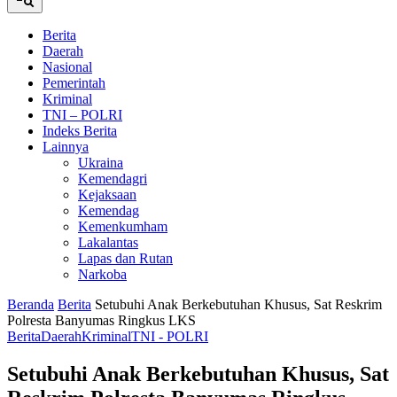
Berita
Daerah
Nasional
Pemerintah
Kriminal
TNI – POLRI
Indeks Berita
Lainnya
Ukraina
Kemendagri
Kejaksaan
Kemendag
Kemenkumham
Lakalantas
Lapas dan Rutan
Narkoba
Beranda
Berita
Setubuhi Anak Berkebutuhan Khusus, Sat Reskrim
Polresta Banyumas Ringkus LKS
Berita
Daerah
Kriminal
TNI - POLRI
Setubuhi Anak Berkebutuhan Khusus, Sat