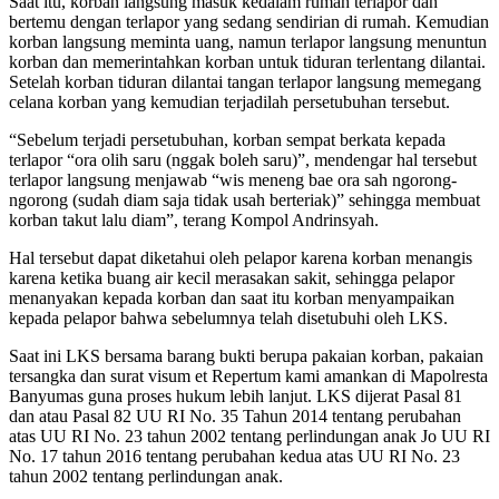
Saat itu, korban langsung masuk kedalam rumah terlapor dan
bertemu dengan terlapor yang sedang sendirian di rumah. Kemudian
korban langsung meminta uang, namun terlapor langsung menuntun
korban dan memerintahkan korban untuk tiduran terlentang dilantai.
Setelah korban tiduran dilantai tangan terlapor langsung memegang
celana korban yang kemudian terjadilah persetubuhan tersebut.
“Sebelum terjadi persetubuhan, korban sempat berkata kepada
terlapor “ora olih saru (nggak boleh saru)”, mendengar hal tersebut
terlapor langsung menjawab “wis meneng bae ora sah ngorong-
ngorong (sudah diam saja tidak usah berteriak)” sehingga membuat
korban takut lalu diam”, terang Kompol Andrinsyah.
Hal tersebut dapat diketahui oleh pelapor karena korban menangis
karena ketika buang air kecil merasakan sakit, sehingga pelapor
menanyakan kepada korban dan saat itu korban menyampaikan
kepada pelapor bahwa sebelumnya telah disetubuhi oleh LKS.
Saat ini LKS bersama barang bukti berupa pakaian korban, pakaian
tersangka dan surat visum et Repertum kami amankan di Mapolresta
Banyumas guna proses hukum lebih lanjut. LKS dijerat Pasal 81
dan atau Pasal 82 UU RI No. 35 Tahun 2014 tentang perubahan
atas UU RI No. 23 tahun 2002 tentang perlindungan anak Jo UU RI
No. 17 tahun 2016 tentang perubahan kedua atas UU RI No. 23
tahun 2002 tentang perlindungan anak.