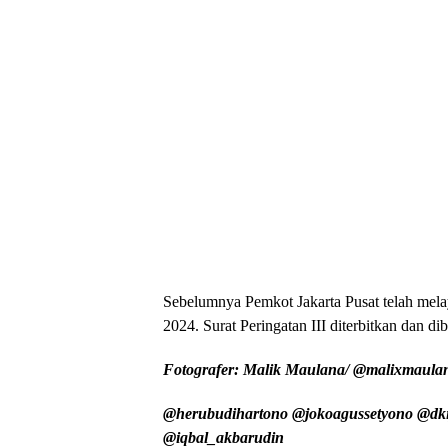
Sebelumnya Pemkot Jakarta Pusat telah mela
2024. Surat Peringatan III diterbitkan dan d
Fotografer: Malik Maulana/ @malixmaula
@herubudihartono @jokoagussetyono @dk
@iqbal_akbarudin