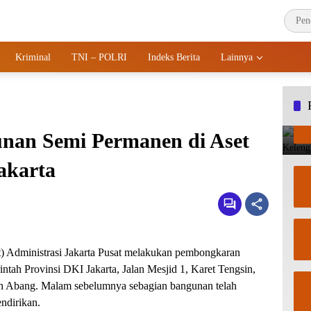
Kriminal
TNI – POLRI
Indeks Berita
Lainnya
an Semi Permanen di Aset
akarta
) Administrasi Jakarta Pusat melakukan pembongkaran
ntah Provinsi DKI Jakarta, Jalan Mesjid 1, Karet Tengsin,
h Abang. Malam sebelumnya sebagian bangunan telah
ndirikan.