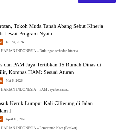
rotan, Tokoh Muda Tanah Abang Sebut Kinerja
kti Lewat Program Nyata
at
Juli 24, 2026
ARIAN INDONESIA – Dukungan terhadap kinerja…
s dan PAM Jaya Tertibkan 15 Rumah Dinas di
lir, Komnas HAM: Sesuai Aturan
at
Mei 8, 2026
HARIAN INDONESIA – PAM Jaya bersama…
asuk Keruk Lumpur Kali Ciliwung di Jalan
lam I
at
April 16, 2026
ARIAN INDONESIA – Pemerintah Kota (Pemkot)…