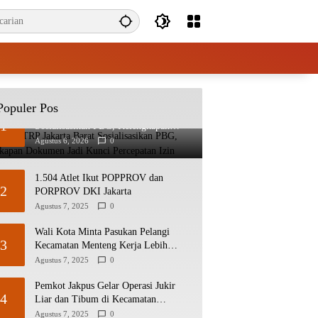
Populer Pos
Sudin CKTRP Jakarta Barat
1
Sosialisasikan PBG, Kelengkapan
Dokumen Jadi Kunci Percepatan Izin
Agustus 6, 2026
0
1.504 Atlet Ikut POPPROV dan
2
PORPROV DKI Jakarta
Agustus 7, 2025
0
Wali Kota Minta Pasukan Pelangi
3
Kecamatan Menteng Kerja Lebih
Responsif
Agustus 7, 2025
0
Pemkot Jakpus Gelar Operasi Jukir
4
Liar dan Tibum di Kecamatan
Kemayoran dan Johar Baru
Agustus 7, 2025
0