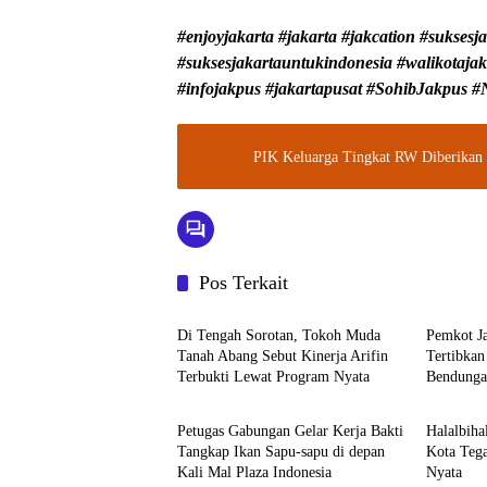
#enjoyjakarta #jakarta #jakcation #sukses
#suksesjakartauntukindonesia #walikotajak
#infojakpus #jakartapusat #SohibJakpus
PIK Keluarga Tingkat RW Diberikan
Pos Terkait
Walikota Jakarta Pusat
Walikota
Di Tengah Sorotan, Tokoh Muda
Pemkot J
Tanah Abang Sebut Kinerja Arifin
Tertibkan
Terbukti Lewat Program Nyata
Bendunga
Walikota Jakarta Pusat
Walikota
Sesuai At
Petugas Gabungan Gelar Kerja Bakti
Halalbiha
Tangkap Ikan Sapu-sapu di depan
Kota Tega
Kali Mal Plaza Indonesia
Nyata