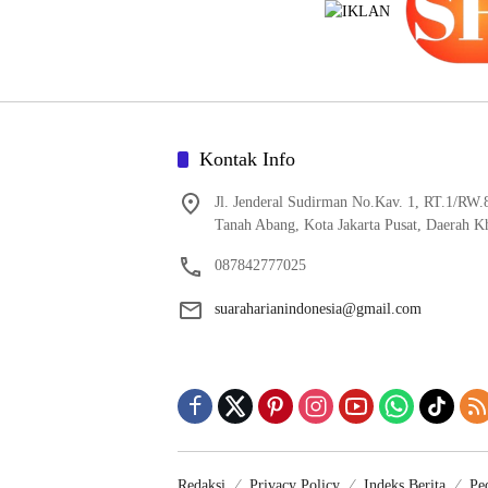
Kontak Info
Jl. Jenderal Sudirman No.Kav. 1, RT.1/RW.
Tanah Abang, Kota Jakarta Pusat, Daerah K
087842777025
suaraharianindonesia@gmail.com
Redaksi
Privacy Policy
Indeks Berita
Pe