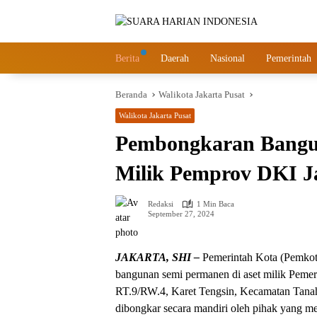
Langsung
ke
konten
Berita
Daerah
Nasional
Pemerintah
Beranda
Walikota Jakarta Pusat
Walikota Jakarta Pusat
Pembongkaran Bangun
Milik Pemprov DKI J
Redaksi
1 Min Baca
September 27, 2024
JAKARTA, SHI –
Pemerintah Kota (Pemkot
bangunan semi permanen di aset milik Pemeri
RT.9/RW.4, Karet Tengsin, Kecamatan Tana
dibongkar secara mandiri oleh pihak yang me