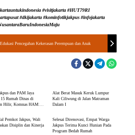
jakartauntukindonesia #visitjakarta #HUT79RI
artapusat #dkijakarta #kominfotikjakpus #infojakarta
 #NusantaraBaruIndonesiaMaju
 Edukasi Pencegahan Kekerasan Perempuan dan Anak
 Jakarta Pusat
Walikota Jakarta Pusat
akpus dan PAM Jaya
Alat Berat Masuk Keruk Lumpur
 15 Rumah Dinas di
Kali Ciliwung di Jalan Matraman
n Hilir, Komnas HAM:
Dalam I
 Jakarta Pusat
Walikota Jakarta Pusat
uran
lal Pemkot Jakpus, Wali
Selesai Direnovasi, Empat Warga
skan Disiplin dan Kinerja
Jakpus Terima Kunci Hunian Pada
Program Bedah Rumah