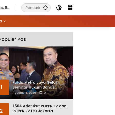
s, 6
stus
6
ya
Populer Pos
Polda Metro Jaya Gelar
1
Seminar Hukum Bahas
Perluasan Objek Praperadilan
Agustus 5, 2026
0
dalam KUHAP Baru
1.504 Atlet Ikut POPPROV dan
2
PORPROV DKI Jakarta