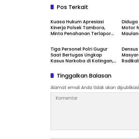
Pos Terkait
Kriminal
Krimina
Kuasa Hukum Apresiasi
Diduga
Kinerja Polsek Tambora,
Motor N
Minta Penahanan Terlapor
Maulan
TNI - POLRI
TNI - P
Jika Syarat Terpenuhi
Polisi S
Pengge
Tiga Personel Polri Gugur
Densus 
Saat Bertugas Ungkap
Masyar
Kasus Narkoba di Katingan,
Radikal
Dianugerahi Kenaikan
melalui
Pangkat Luar Biasa
Car Fr
Tinggalkan Balasan
Anumerta
Alamat email Anda tidak akan dipublikasi