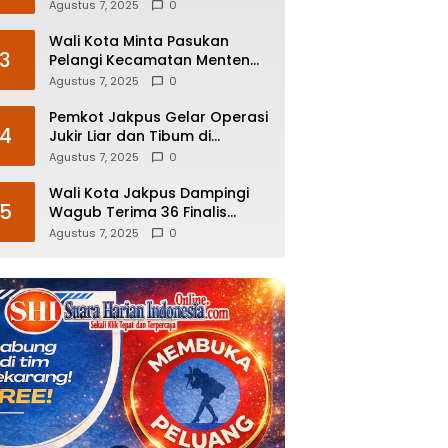
Agustus 7, 2025
0
Wali Kota Minta Pasukan
3
Pelangi Kecamatan Menteng
Kerja Lebih Responsif
Agustus 7, 2025
0
Pemkot Jakpus Gelar Operasi
4
Jukir Liar dan Tibum di
Kecamatan Kemayoran dan
Agustus 7, 2025
0
Johar Baru
Wali Kota Jakpus Dampingi
5
Wagub Terima 36 Finalis
Abnon DKI Jakarta
Agustus 7, 2025
0