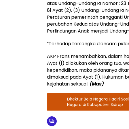
atas Undang-Undang RI Nomor : 23 
81 Ayat (2), (3) Undang-Undang RI 
Peraturan pemerintah pengganti Un
perubahan Kedua atas Undang-Unda
Perlindungan Anak menjadi Undang
“Terhadap tersangka diancam pidana
AKP Frans menambahkan, dalam hal
Ayat (1) dilakukan oleh orang tua, w
kependidikan, maka pidananya dit
dimaksud pada Ayat (1). Hukuman ber
kejahatan seksual.
(Mas)
Direktur Bela Negara Hadiri So
Negara di Kabupaten Sidrap