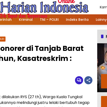
Kami
Agu
202
rintah
Kriminal
TNI – POLRI
Indeks Berita
Lainn
OLRI
norer di Tanjab Barat
hun, Kasatreskrim :
t dilakukan RYS (27 th), Warga Kuala Tungkal
kannya melindungi justru lelaki bertubuh tegap