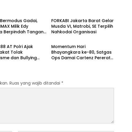
l
Berita
 Bermodus Gadai,
FORKABI Jakarta Barat Gelar
MAX Milik Edy
Musda VI, Matrobi, SE Terpilih
a Berpindah Tangan,
Nahkodai Organisasi
OLRI
TNI - POLRI
elidiki Dugaan
lapan
88 AT Polri Ajak
Momentum Hari
akat Tolak
Bhayangkara ke-80, Satgas
isme dan Bullying
Ops Damai Cartenz Pererat
 Kampanye Edukasi di
Kedekatan dengan
ee Day Makassar
Masyarakat Lewat Bakti
Sosial
kan.
Ruas yang wajib ditandai
*