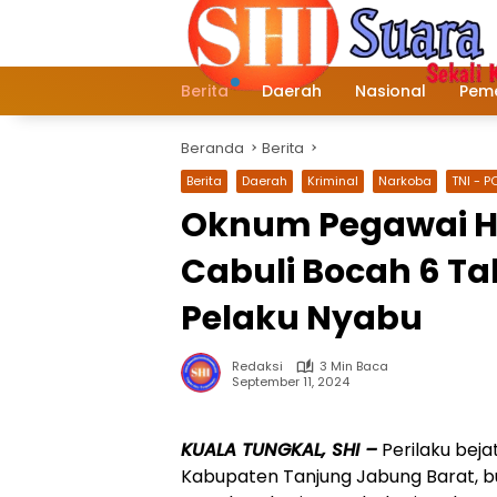
Langsung
ke
konten
Berita
Daerah
Nasional
Peme
Beranda
Berita
Berita
Daerah
Kriminal
Narkoba
TNI - P
Oknum Pegawai Ho
Cabuli Bocah 6 Ta
Pelaku Nyabu
Redaksi
3 Min Baca
September 11, 2024
KUALA TUNGKAL, SHI –
Perilaku beja
Kabupaten Tanjung Jabung Barat, bu