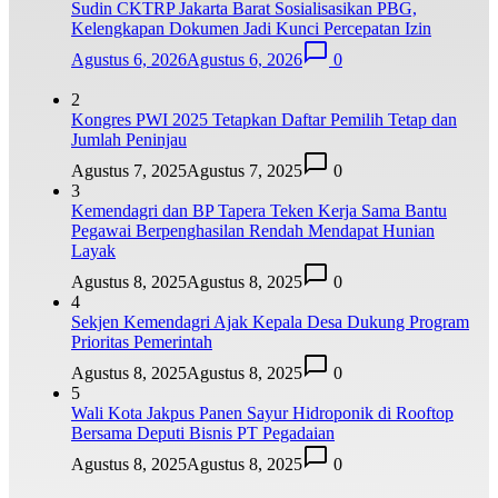
Sudin CKTRP Jakarta Barat Sosialisasikan PBG,
Kelengkapan Dokumen Jadi Kunci Percepatan Izin
Agustus 6, 2026
Agustus 6, 2026
0
2
Kongres PWI 2025 Tetapkan Daftar Pemilih Tetap dan
Jumlah Peninjau
Agustus 7, 2025
Agustus 7, 2025
0
3
Kemendagri dan BP Tapera Teken Kerja Sama Bantu
Pegawai Berpenghasilan Rendah Mendapat Hunian
Layak
Agustus 8, 2025
Agustus 8, 2025
0
4
Sekjen Kemendagri Ajak Kepala Desa Dukung Program
Prioritas Pemerintah
Agustus 8, 2025
Agustus 8, 2025
0
5
Wali Kota Jakpus Panen Sayur Hidroponik di Rooftop
Bersama Deputi Bisnis PT Pegadaian
Agustus 8, 2025
Agustus 8, 2025
0