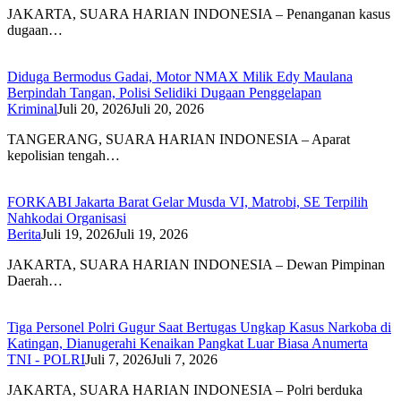
JAKARTA, SUARA HARIAN INDONESIA – Penanganan kasus
dugaan…
Diduga Bermodus Gadai, Motor NMAX Milik Edy Maulana
Berpindah Tangan, Polisi Selidiki Dugaan Penggelapan
Kriminal
Juli 20, 2026
Juli 20, 2026
TANGERANG, SUARA HARIAN INDONESIA – Aparat
kepolisian tengah…
FORKABI Jakarta Barat Gelar Musda VI, Matrobi, SE Terpilih
Nahkodai Organisasi
Berita
Juli 19, 2026
Juli 19, 2026
JAKARTA, SUARA HARIAN INDONESIA – Dewan Pimpinan
Daerah…
Tiga Personel Polri Gugur Saat Bertugas Ungkap Kasus Narkoba di
Katingan, Dianugerahi Kenaikan Pangkat Luar Biasa Anumerta
TNI - POLRI
Juli 7, 2026
Juli 7, 2026
JAKARTA, SUARA HARIAN INDONESIA – Polri berduka