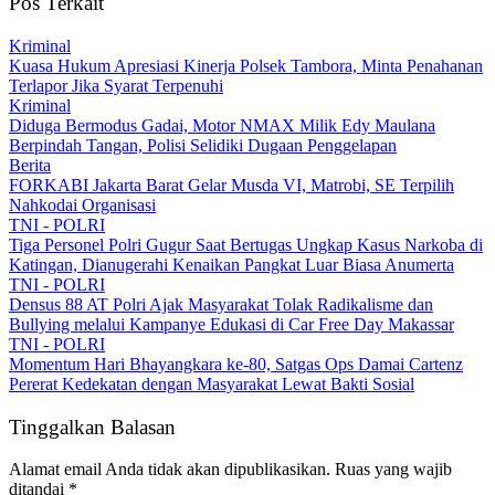
Pos Terkait
Kriminal
Kuasa Hukum Apresiasi Kinerja Polsek Tambora, Minta Penahanan
Terlapor Jika Syarat Terpenuhi
Kriminal
Diduga Bermodus Gadai, Motor NMAX Milik Edy Maulana
Berpindah Tangan, Polisi Selidiki Dugaan Penggelapan
Berita
FORKABI Jakarta Barat Gelar Musda VI, Matrobi, SE Terpilih
Nahkodai Organisasi
TNI - POLRI
Tiga Personel Polri Gugur Saat Bertugas Ungkap Kasus Narkoba di
Katingan, Dianugerahi Kenaikan Pangkat Luar Biasa Anumerta
TNI - POLRI
Densus 88 AT Polri Ajak Masyarakat Tolak Radikalisme dan
Bullying melalui Kampanye Edukasi di Car Free Day Makassar
TNI - POLRI
Momentum Hari Bhayangkara ke-80, Satgas Ops Damai Cartenz
Pererat Kedekatan dengan Masyarakat Lewat Bakti Sosial
Tinggalkan Balasan
Alamat email Anda tidak akan dipublikasikan.
Ruas yang wajib
ditandai
*