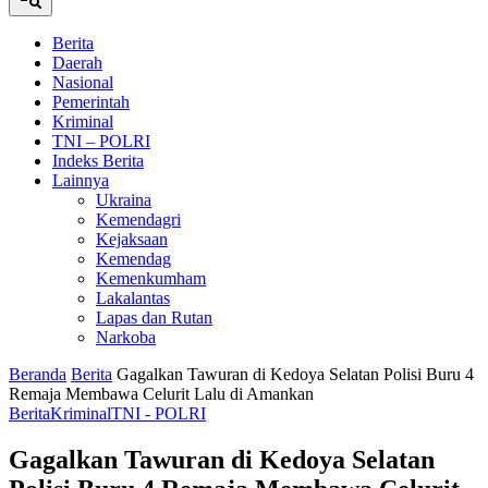
Berita
Daerah
Nasional
Pemerintah
Kriminal
TNI – POLRI
Indeks Berita
Lainnya
Ukraina
Kemendagri
Kejaksaan
Kemendag
Kemenkumham
Lakalantas
Lapas dan Rutan
Narkoba
Beranda
Berita
Gagalkan Tawuran di Kedoya Selatan Polisi Buru 4
Remaja Membawa Celurit Lalu di Amankan
Berita
Kriminal
TNI - POLRI
Gagalkan Tawuran di Kedoya Selatan