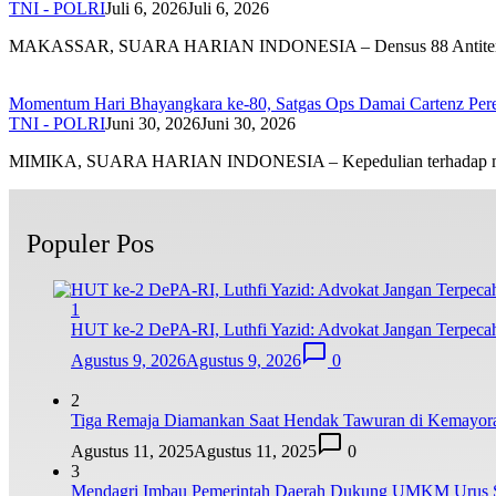
TNI - POLRI
Juli 6, 2026
Juli 6, 2026
MAKASSAR, SUARA HARIAN INDONESIA – Densus 88 Antite
Momentum Hari Bhayangkara ke-80, Satgas Ops Damai Cartenz Perer
TNI - POLRI
Juni 30, 2026
Juni 30, 2026
MIMIKA, SUARA HARIAN INDONESIA – Kepedulian terhadap 
Populer Pos
1
HUT ke-2 DePA-RI, Luthfi Yazid: Advokat Jangan Terpecah,
Agustus 9, 2026
Agustus 9, 2026
0
2
Tiga Remaja Diamankan Saat Hendak Tawuran di Kemayoran, 
Agustus 11, 2025
Agustus 11, 2025
0
3
Mendagri Imbau Pemerintah Daerah Dukung UMKM Urus Ser