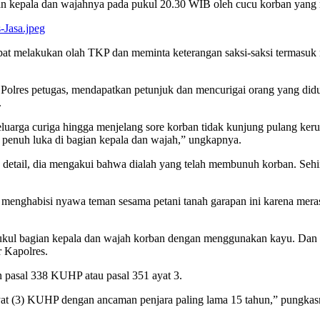
ian kepala dan wajahnya pada pukul 20.30 WIB oleh cucu korban yang
pat melakukan olah TKP dan meminta keterangan saksi-saksi termasuk 
Polres petugas, mendapatkan petunjuk dan mencurigai orang yang didug
.
keluarga curiga hingga menjelang sore korban tidak kunjung pulang ke
 penuh luka di bagian kepala dan wajah,” ungkapnya.
a detail, dia mengakui bahwa dialah yang telah membunuh korban. Sehi
enghabisi nyawa teman sesama petani tanah garapan ini karena merasa
ukul bagian kepala dan wajah korban dengan menggunakan kayu. Dan
r Kapolres.
n pasal 338 KUHP atau pasal 351 ayat 3.
ayat (3) KUHP dengan ancaman penjara paling lama 15 tahun,” pungka