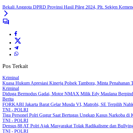
Bekali Anggota DPRD Provinsi Hasil Pileg 2024, Plt. Sekjen Kemend
Pos Terkait
Kriminal
Kuasa Hukum Apresiasi Kinerja Polsek Tambora, Minta Penahanan Te
Kriminal
Diduga Bermodus Gadai, Motor NMAX Milik Edy Maulana Berpindah
Berita
FORKABI Jakarta Barat Gelar Musda VI, Matrobi, SE Terpilih Nahk
TNI - POLRI
Tiga Personel Polri Gugur Saat Bertugas Ungkap Kasus Narkoba di 
TNI - POLRI
Densus 88 AT Polri Ajak Masyarakat Tolak Radikalisme dan Bullyi
TNI - POLRI