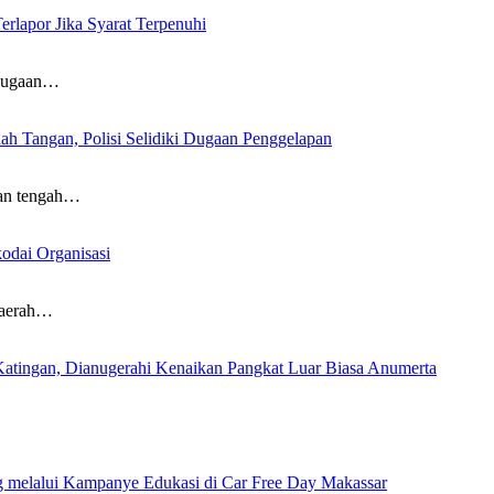
rlapor Jika Syarat Terpenuhi
dugaan…
 Tangan, Polisi Selidiki Dugaan Penggelapan
n tengah…
odai Organisasi
aerah…
Katingan, Dianugerahi Kenaikan Pangkat Luar Biasa Anumerta
…
ng melalui Kampanye Edukasi di Car Free Day Makassar