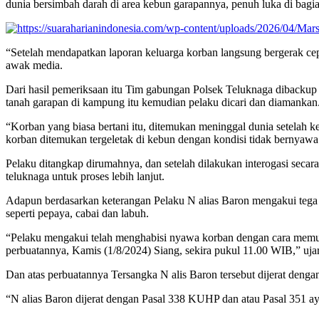
dunia bersimbah darah di area kebun garapannya, penuh luka di bag
“Setelah mendapatkan laporan keluarga korban langsung bergerak ce
awak media.
Dari hasil pemeriksaan itu Tim gabungan Polsek Teluknaga dibackup 
tanah garapan di kampung itu kemudian pelaku dicari dan diamankan
“Korban yang biasa bertani itu, ditemukan meninggal dunia setelah 
korban ditemukan tergeletak di kebun dengan kondisi tidak bernyawa
Pelaku ditangkap dirumahnya, dan setelah dilakukan interogasi secar
teluknaga untuk proses lebih lanjut.
Adapun berdasarkan keterangan Pelaku N alias Baron mengakui tega m
seperti pepaya, cabai dan labuh.
“Pelaku mengakui telah menghabisi nyawa korban dengan cara mem
perbuatannya, Kamis (1/8/2024) Siang, sekira pukul 11.00 WIB,” uja
Dan atas perbuatannya Tersangka N alis Baron tersebut dijerat denga
“N alias Baron dijerat dengan Pasal 338 KUHP dan atau Pasal 351 