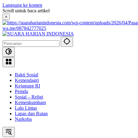
Langsung ke konten
Scroll untuk baca artikel
×
wa.me/087842777025
Bakti Sosial
Kemendagri
Kejagung RI
Pemda
Sosial – Religi
Kemenkumham
Lalu Lintas
Lapas dan Rutan
Narkoba