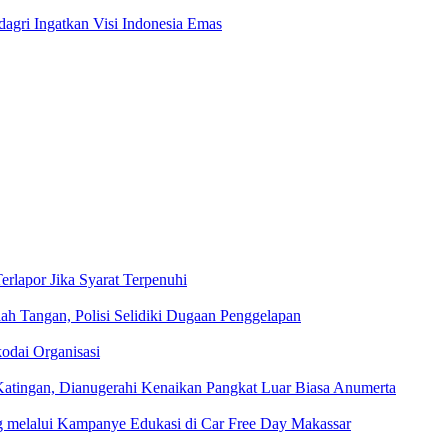
agri Ingatkan Visi Indonesia Emas
rlapor Jika Syarat Terpenuhi
 Tangan, Polisi Selidiki Dugaan Penggelapan
odai Organisasi
Katingan, Dianugerahi Kenaikan Pangkat Luar Biasa Anumerta
ng melalui Kampanye Edukasi di Car Free Day Makassar