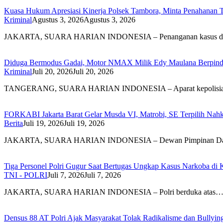
Kuasa Hukum Apresiasi Kinerja Polsek Tambora, Minta Penahanan Te
Kriminal
Agustus 3, 2026
Agustus 3, 2026
JAKARTA, SUARA HARIAN INDONESIA – Penanganan kasus 
Diduga Bermodus Gadai, Motor NMAX Milik Edy Maulana Berpindah
Kriminal
Juli 20, 2026
Juli 20, 2026
TANGERANG, SUARA HARIAN INDONESIA – Aparat kepolisia
FORKABI Jakarta Barat Gelar Musda VI, Matrobi, SE Terpilih Nahk
Berita
Juli 19, 2026
Juli 19, 2026
JAKARTA, SUARA HARIAN INDONESIA – Dewan Pimpinan D
Tiga Personel Polri Gugur Saat Bertugas Ungkap Kasus Narkoba di 
TNI - POLRI
Juli 7, 2026
Juli 7, 2026
JAKARTA, SUARA HARIAN INDONESIA – Polri berduka atas
Densus 88 AT Polri Ajak Masyarakat Tolak Radikalisme dan Bullyi