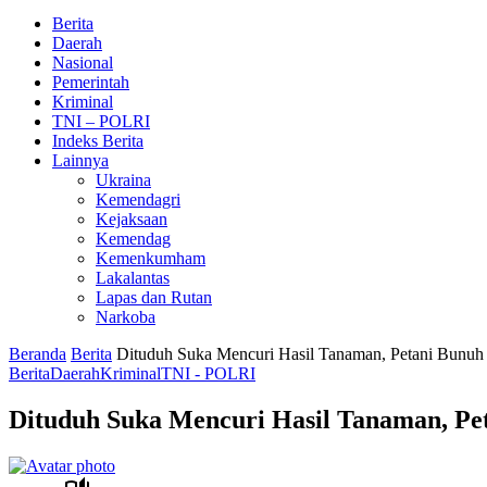
Berita
Daerah
Nasional
Pemerintah
Kriminal
TNI – POLRI
Indeks Berita
Lainnya
Ukraina
Kemendagri
Kejaksaan
Kemendag
Kemenkumham
Lakalantas
Lapas dan Rutan
Narkoba
Beranda
Berita
Dituduh Suka Mencuri Hasil Tanaman, Petani Bunuh 
Berita
Daerah
Kriminal
TNI - POLRI
Dituduh Suka Mencuri Hasil Tanaman, Pet