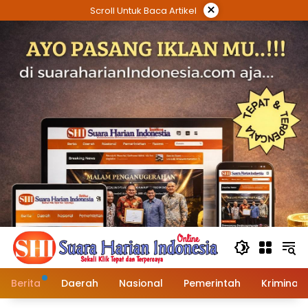
Langsung
×
Scroll Untuk Baca Artikel
ke
konten
Berita
Daerah
Nasional
Pemerintah
Kriminal