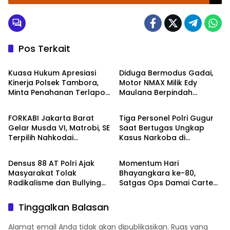
Pekalongan Gelar Upacara & Syukuran
Pos Terkait
Kriminal
Kriminal
Kuasa Hukum Apresiasi
Diduga Bermodus Gadai,
Kinerja Polsek Tambora,
Motor NMAX Milik Edy
Minta Penahanan Terlapor
Maulana Berpindah
Berita
TNI - POLRI
Jika Syarat Terpenuhi
Tangan, Polisi Selidiki
Dugaan Penggelapan
FORKABI Jakarta Barat
Tiga Personel Polri Gugur
Gelar Musda VI, Matrobi, SE
Saat Bertugas Ungkap
Terpilih Nahkodai
Kasus Narkoba di
TNI - POLRI
TNI - POLRI
Organisasi
Katingan, Dianugerahi
Kenaikan Pangkat Luar
Densus 88 AT Polri Ajak
Momentum Hari
Biasa Anumerta
Masyarakat Tolak
Bhayangkara ke-80,
Radikalisme dan Bullying
Satgas Ops Damai Cartenz
melalui Kampanye Edukasi
Pererat Kedekatan dengan
di Car Free Day Makassar
Masyarakat Lewat Bakti
Tinggalkan Balasan
Sosial
Alamat email Anda tidak akan dipublikasikan.
Ruas yang