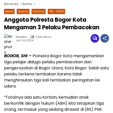
Beranda
Berita
Berita
Daerah
Kriminal
TNI - POLRI
Anggota Polresta Bogor Kota
Mengaman 3 Pelaku Pembacokan
Redaksi
2 Min Baca
Juli 24, 2024
BOGOR, SHI –
Polresta Bogor Kota mengamankan
wa.me/087842777025
tiga pelajar diduga pelaku pembacokan dan
pengeroyokan di Bogor Utara, Kota Bogor. Salah satu
pelaku terkena tembakan karena tidak
menghiraukan tiga kali tembakan peringatan ke
udara.
“Totalnya ada satu korban, kemudian anak
berkonflik dengan hukum (ABH) kita tetapkan tiga
orang, termasuk yang sedang dirawat di (RS) PMI