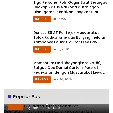
Tiga Personel Polri Gugur Saat Bertugas
Ungkap Kasus Narkoba di Katingan,
Dianugerahi Kenaikan Pangkat Luar
Biasa Anumerta
TNI - POLRI
Juli 7, 2026
Densus 88 AT Polri Ajak Masyarakat
Tolak Radikalisme dan Bullying melalui
Kampanye Edukasi di Car Free Day
Makassar
TNI - POLRI
Juli 6, 2026
Momentum Hari Bhayangkara ke-80,
Satgas Ops Damai Cartenz Pererat
Kedekatan dengan Masyarakat Lewat
Bakti Sosial
TNI - POLRI
Juni 30, 2026
Populer Pos
Sudin CKTRP Jakarta Barat Sosialisasikan
1
PBG, Kelengkapan Dokumen Jadi Kunci
Percepatan Izin
Agustus 6, 2026
0