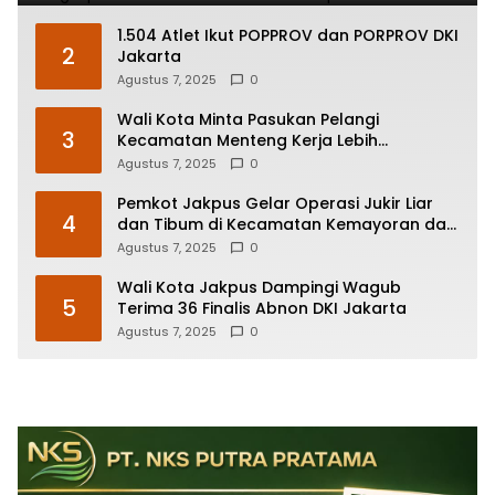
1.504 Atlet Ikut POPPROV dan PORPROV DKI
2
Jakarta
Agustus 7, 2025
0
Wali Kota Minta Pasukan Pelangi
3
Kecamatan Menteng Kerja Lebih
Responsif
Agustus 7, 2025
0
Pemkot Jakpus Gelar Operasi Jukir Liar
4
dan Tibum di Kecamatan Kemayoran dan
Johar Baru
Agustus 7, 2025
0
Wali Kota Jakpus Dampingi Wagub
5
Terima 36 Finalis Abnon DKI Jakarta
Agustus 7, 2025
0