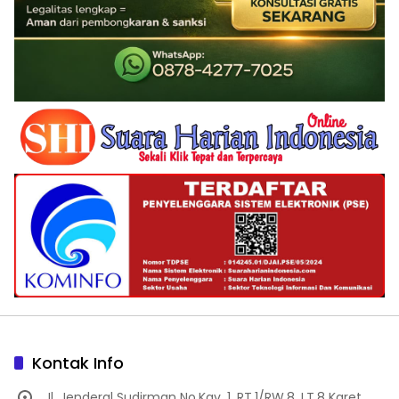
Kontak Info
Jl. Jenderal Sudirman No.Kav. 1, RT.1/RW.8, LT.8 Karet