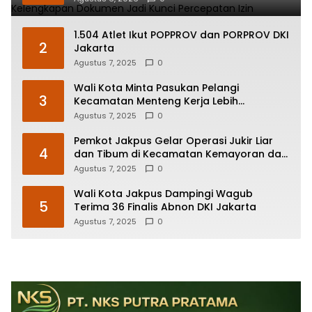
1.504 Atlet Ikut POPPROV dan PORPROV DKI
2
Jakarta
Agustus 7, 2025
0
Wali Kota Minta Pasukan Pelangi
3
Kecamatan Menteng Kerja Lebih
Responsif
Agustus 7, 2025
0
Pemkot Jakpus Gelar Operasi Jukir Liar
4
dan Tibum di Kecamatan Kemayoran dan
Johar Baru
Agustus 7, 2025
0
Wali Kota Jakpus Dampingi Wagub
5
Terima 36 Finalis Abnon DKI Jakarta
Agustus 7, 2025
0