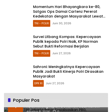
Momentum Hari Bhayangkara ke-80,
Satgas Ops Damai Cartenz Pererat
Kedekatan dengan Masyarakat Lewat
Bakti Sosial
TNI - POLRI
Juni 30, 2026
Survei Litbang Kompas: Kepercayaan
Publik kepada Polri Naik, KP Norman
Sebut Bukti Reformasi Berjalan
TNI - POLRI
Juni 27, 2026
Sahroni: Meningkatnya Kepercayaan
Publik Jadi Bukti Kinerja Polri Dirasakan
Masyarakat
DPR RI
Juni 27, 2026
Populer Pos
Sudin CKTRP Jakarta Barat Sosialisasikan
1
PBG, Kelengkapan Dokumen Jadi Kunci
Percepatan Izin
Agustus 6, 2026
0