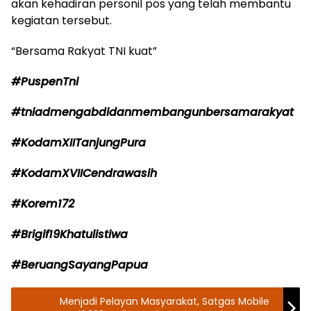
akan kehadiran personil pos yang telah membantu
kegiatan tersebut.
“Bersama Rakyat TNI kuat”
#PuspenTni
#tniadmengabdidanmembangunbersamarakyat
#KodamXIITanjungPura
#KodamXVIICendrawasih
#Korem172
#Brigif19Khatulistiwa
#BeruangSayangPapua
Menjadi Pelayan Masyarakat, Satgas Mobile