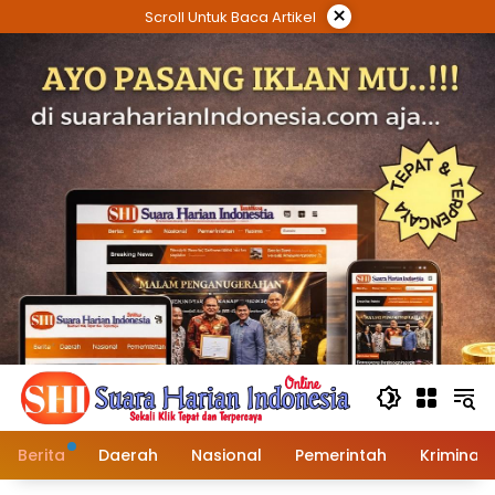
Langsung
×
Scroll Untuk Baca Artikel
ke
konten
Berita
Daerah
Nasional
Pemerintah
Kriminal