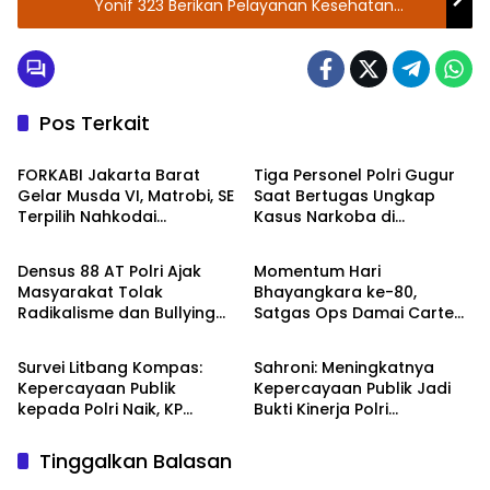
Yonif 323 Berikan Pelayanan Kesehatan
Gratis
Pos Terkait
Berita
TNI - POLRI
FORKABI Jakarta Barat
Tiga Personel Polri Gugur
Gelar Musda VI, Matrobi, SE
Saat Bertugas Ungkap
Terpilih Nahkodai
Kasus Narkoba di
TNI - POLRI
TNI - POLRI
Organisasi
Katingan, Dianugerahi
Kenaikan Pangkat Luar
Densus 88 AT Polri Ajak
Momentum Hari
Biasa Anumerta
Masyarakat Tolak
Bhayangkara ke-80,
Radikalisme dan Bullying
Satgas Ops Damai Cartenz
TNI - POLRI
DPR RI
melalui Kampanye Edukasi
Pererat Kedekatan dengan
di Car Free Day Makassar
Masyarakat Lewat Bakti
Survei Litbang Kompas:
Sahroni: Meningkatnya
Sosial
Kepercayaan Publik
Kepercayaan Publik Jadi
kepada Polri Naik, KP
Bukti Kinerja Polri
Norman Sebut Bukti
Dirasakan Masyarakat
Reformasi Berjalan
Tinggalkan Balasan