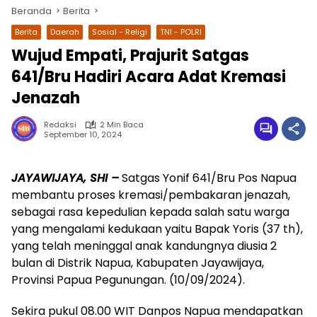
Beranda
Berita
Berita
Daerah
Sosial - Religi
TNI - POLRI
Wujud Empati, Prajurit Satgas
641/Bru Hadiri Acara Adat Kremasi
Jenazah
Redaksi
2 Min Baca
September 10, 2024
wa.me/087842777025
JAYAWIJAYA, SHI –
Satgas Yonif 641/Bru Pos Napua
membantu proses kremasi/pembakaran jenazah,
sebagai rasa kepedulian kepada salah satu warga
yang mengalami kedukaan yaitu Bapak Yoris (37 th),
yang telah meninggal anak kandungnya diusia 2
bulan di Distrik Napua, Kabupaten Jayawijaya,
Provinsi Papua Pegunungan. (10/09/2024).
Sekira pukul 08.00 WIT Danpos Napua mendapatkan