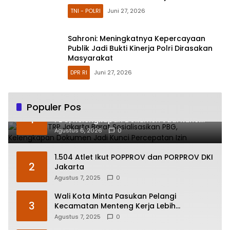
TNI - POLRI
Juni 27, 2026
Sahroni: Meningkatnya Kepercayaan
Publik Jadi Bukti Kinerja Polri Dirasakan
Masyarakat
DPR RI
Juni 27, 2026
Populer Pos
Sudin CKTRP Jakarta Barat Sosialisasikan
1
PBG, Kelengkapan Dokumen Jadi Kunci
Percepatan Izin
Agustus 6, 2026
0
1.504 Atlet Ikut POPPROV dan PORPROV DKI
2
Jakarta
Agustus 7, 2025
0
Wali Kota Minta Pasukan Pelangi
3
Kecamatan Menteng Kerja Lebih
Responsif
Agustus 7, 2025
0