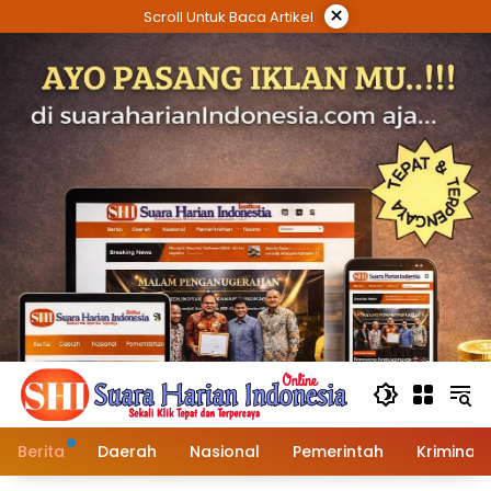
Langsung
×
Scroll Untuk Baca Artikel
ke
konten
Berita
Daerah
Nasional
Pemerintah
Kriminal