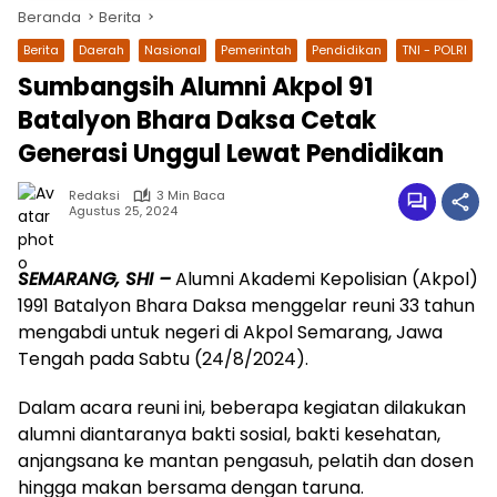
Beranda
Berita
Berita
Daerah
Nasional
Pemerintah
Pendidikan
TNI - POLRI
Sumbangsih Alumni Akpol 91
Batalyon Bhara Daksa Cetak
Generasi Unggul Lewat Pendidikan
Redaksi
3 Min Baca
Agustus 25, 2024
wa.me/087842777025
SEMARANG, SHI –
Alumni Akademi Kepolisian (Akpol)
1991 Batalyon Bhara Daksa menggelar reuni 33 tahun
mengabdi untuk negeri di Akpol Semarang, Jawa
Tengah pada Sabtu (24/8/2024).
Dalam acara reuni ini, beberapa kegiatan dilakukan
alumni diantaranya bakti sosial, bakti kesehatan,
anjangsana ke mantan pengasuh, pelatih dan dosen
hingga makan bersama dengan taruna.