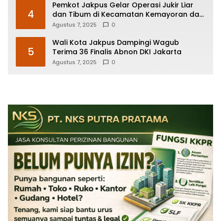
Pemkot Jakpus Gelar Operasi Jukir Liar
4
dan Tibum di Kecamatan Kemayoran dan
Johar Baru
Agustus 7, 2025
0
Wali Kota Jakpus Dampingi Wagub
5
Terima 36 Finalis Abnon DKI Jakarta
Agustus 7, 2025
0