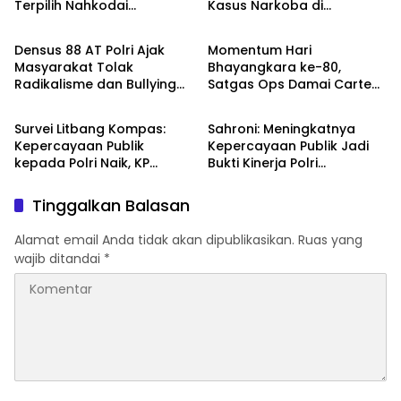
Terpilih Nahkodai
Kasus Narkoba di
TNI - POLRI
TNI - POLRI
Organisasi
Katingan, Dianugerahi
Kenaikan Pangkat Luar
Densus 88 AT Polri Ajak
Momentum Hari
Biasa Anumerta
Masyarakat Tolak
Bhayangkara ke-80,
Radikalisme dan Bullying
Satgas Ops Damai Cartenz
TNI - POLRI
DPR RI
melalui Kampanye Edukasi
Pererat Kedekatan dengan
di Car Free Day Makassar
Masyarakat Lewat Bakti
Survei Litbang Kompas:
Sahroni: Meningkatnya
Sosial
Kepercayaan Publik
Kepercayaan Publik Jadi
kepada Polri Naik, KP
Bukti Kinerja Polri
Norman Sebut Bukti
Dirasakan Masyarakat
Reformasi Berjalan
Tinggalkan Balasan
Alamat email Anda tidak akan dipublikasikan.
Ruas yang
wajib ditandai
*