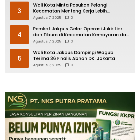
Wali Kota Minta Pasukan Pelangi
3
Kecamatan Menteng Kerja Lebih
Responsif
Agustus 7, 2025
0
Pemkot Jakpus Gelar Operasi Jukir Liar
4
dan Tibum di Kecamatan Kemayoran dan
Johar Baru
Agustus 7, 2025
0
Wali Kota Jakpus Dampingi Wagub
5
Terima 36 Finalis Abnon DKI Jakarta
Agustus 7, 2025
0