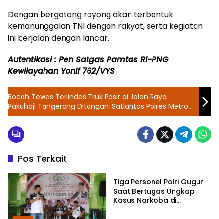
Dengan bergotong royong akan terbentuk
kemanunggalan TNI dengan rakyat, serta kegiatan
ini berjalan dengan lancar.
Autentikasi : Pen Satgas Pamtas RI-PNG
Kewilayahan Yonif 762/VYS
Bocah Tewas Terlindas Truk Pasir di Jalan Raya
Pakuhaji Tangerang Ditangani Satlantas Polres Metro
Tangerang Kota
Pos Terkait
TNI - POLRI
Tiga Personel Polri Gugur
Saat Bertugas Ungkap
Kasus Narkoba di
Katingan, Dianugerahi