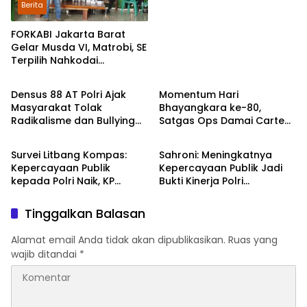
Kenaikan Pangkat Luar
Berita
Biasa Anumerta
FORKABI Jakarta Barat
Gelar Musda VI, Matrobi, SE
Terpilih Nahkodai
TNI - POLRI
TNI - POLRI
Organisasi
Densus 88 AT Polri Ajak
Momentum Hari
Masyarakat Tolak
Bhayangkara ke-80,
Radikalisme dan Bullying
Satgas Ops Damai Cartenz
TNI - POLRI
DPR RI
melalui Kampanye Edukasi
Pererat Kedekatan dengan
di Car Free Day Makassar
Masyarakat Lewat Bakti
Survei Litbang Kompas:
Sahroni: Meningkatnya
Sosial
Kepercayaan Publik
Kepercayaan Publik Jadi
kepada Polri Naik, KP
Bukti Kinerja Polri
Norman Sebut Bukti
Dirasakan Masyarakat
Reformasi Berjalan
Tinggalkan Balasan
Alamat email Anda tidak akan dipublikasikan.
Ruas yang
wajib ditandai
*