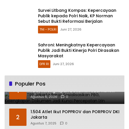
Survei Litbang Kompas: Kepercayaan
Publik kepada Polri Naik, KP Norman
Sebut Bukti Reformasi Berjalan
TNI - POLRI
Juni 27, 2026
Sahroni: Meningkatnya Kepercayaan
Publik Jadi Bukti Kinerja Polri Dirasakan
Masyarakat
DPR RI
Juni 27, 2026
Populer Pos
Sudin CKTRP Jakarta Barat Sosialisasikan
1
PBG, Kelengkapan Dokumen Jadi Kunci
Percepatan Izin
Agustus 6, 2026
0
1.504 Atlet Ikut POPPROV dan PORPROV DKI
2
Jakarta
Agustus 7, 2025
0