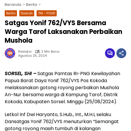
Beranda
Berita
Berita
Daerah
TNI - POLRI
Satgas Yonif 762/VYS Bersama
Warga Tarof Laksanakan Perbaikan
Mushola
Redaksi
2 Min Baca
Agustus 25, 2024
wa.me/087842777025
SORSEL, SHI –
Satgas Pamtas RI-PNG Kewilayahan
Papua Barat Daya Yonif 762/VYS Pos Kokoda
melaksanakan gotong royong perbaikan Mushola
An-Nur bersama warga di Kampung Tarof, Distrik
Kokoda, Kabupaten Sorsel. Minggu (25/08/2024).
Letkol Inf Dwi Haryanto, S.Hub., Int., M.H.I, selaku
Dansatgas Yonif 762/VYS menuturkan “Semangat
gotong royong masih tumbuh di kalangan