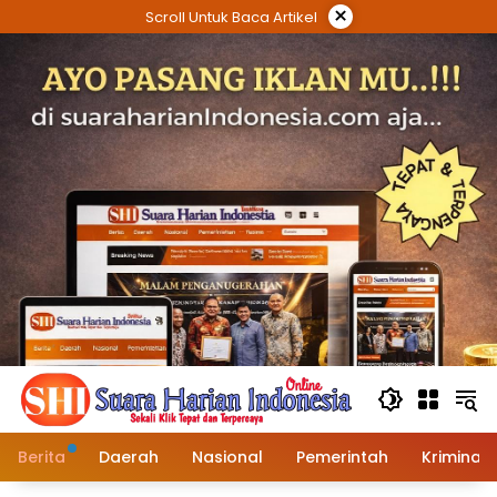
Langsung
×
Scroll Untuk Baca Artikel
ke
konten
Berita
Daerah
Nasional
Pemerintah
Kriminal