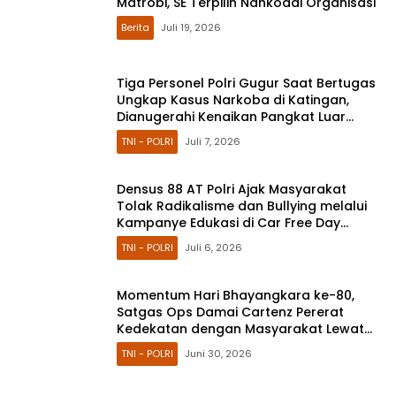
Matrobi, SE Terpilih Nahkodai Organisasi
Berita
Juli 19, 2026
Tiga Personel Polri Gugur Saat Bertugas
Ungkap Kasus Narkoba di Katingan,
Dianugerahi Kenaikan Pangkat Luar
Biasa Anumerta
TNI - POLRI
Juli 7, 2026
Densus 88 AT Polri Ajak Masyarakat
Tolak Radikalisme dan Bullying melalui
Kampanye Edukasi di Car Free Day
Makassar
TNI - POLRI
Juli 6, 2026
Momentum Hari Bhayangkara ke-80,
Satgas Ops Damai Cartenz Pererat
Kedekatan dengan Masyarakat Lewat
Bakti Sosial
TNI - POLRI
Juni 30, 2026