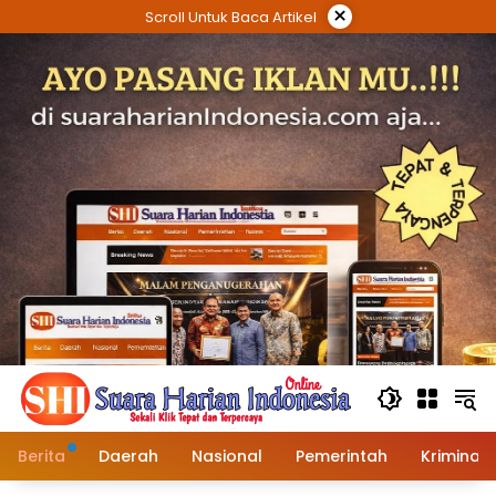
Langsung
×
Scroll Untuk Baca Artikel
ke
konten
Berita
Daerah
Nasional
Pemerintah
Kriminal