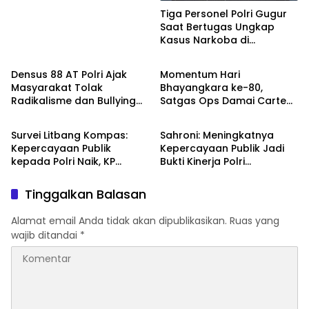
Tiga Personel Polri Gugur
Saat Bertugas Ungkap
Kasus Narkoba di
TNI - POLRI
TNI - POLRI
Katingan, Dianugerahi
Kenaikan Pangkat Luar
Densus 88 AT Polri Ajak
Momentum Hari
Biasa Anumerta
Masyarakat Tolak
Bhayangkara ke-80,
Radikalisme dan Bullying
Satgas Ops Damai Cartenz
TNI - POLRI
DPR RI
melalui Kampanye Edukasi
Pererat Kedekatan dengan
di Car Free Day Makassar
Masyarakat Lewat Bakti
Survei Litbang Kompas:
Sahroni: Meningkatnya
Sosial
Kepercayaan Publik
Kepercayaan Publik Jadi
kepada Polri Naik, KP
Bukti Kinerja Polri
Norman Sebut Bukti
Dirasakan Masyarakat
Reformasi Berjalan
Tinggalkan Balasan
Alamat email Anda tidak akan dipublikasikan.
Ruas yang
wajib ditandai
*