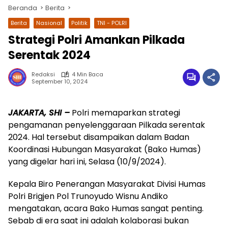
Beranda
Berita
Berita
Nasional
Politik
TNI - POLRI
Strategi Polri Amankan Pilkada
Serentak 2024
Redaksi
4 Min Baca
September 10, 2024
JAKARTA, SHI –
Polri memaparkan strategi
wa.me/087842777025
pengamanan penyelenggaraan Pilkada serentak
2024. Hal tersebut disampaikan dalam Badan
Koordinasi Hubungan Masyarakat (Bako Humas)
yang digelar hari ini, Selasa (10/9/2024).
Kepala Biro Penerangan Masyarakat Divisi Humas
Polri Brigjen Pol Trunoyudo Wisnu Andiko
mengatakan, acara Bako Humas sangat penting.
Sebab di era saat ini adalah kolaborasi bukan