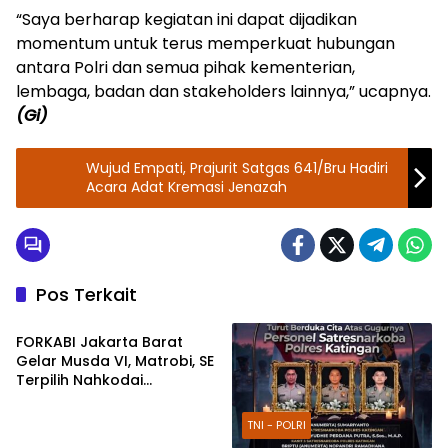
“Saya berharap kegiatan ini dapat dijadikan
momentum untuk terus memperkuat hubungan
antara Polri dan semua pihak kementerian,
lembaga, badan dan stakeholders lainnya,” ucapnya.
(Gi)
Wujud Empati, Prajurit Satgas 641/Bru Hadiri
Acara Adat Kremasi Jenazah
Pos Terkait
Berita
FORKABI Jakarta Barat
Gelar Musda VI, Matrobi, SE
Terpilih Nahkodai
Organisasi
TNI - POLRI