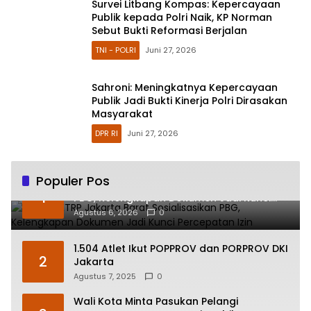
Survei Litbang Kompas: Kepercayaan
Publik kepada Polri Naik, KP Norman
Sebut Bukti Reformasi Berjalan
TNI - POLRI
Juni 27, 2026
Sahroni: Meningkatnya Kepercayaan
Publik Jadi Bukti Kinerja Polri Dirasakan
Masyarakat
DPR RI
Juni 27, 2026
Populer Pos
Sudin CKTRP Jakarta Barat Sosialisasikan
1
PBG, Kelengkapan Dokumen Jadi Kunci
Percepatan Izin
Agustus 6, 2026
0
1.504 Atlet Ikut POPPROV dan PORPROV DKI
2
Jakarta
Agustus 7, 2025
0
Wali Kota Minta Pasukan Pelangi