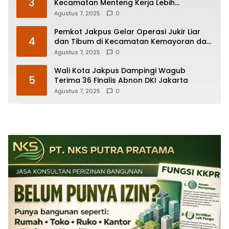
3
Kecamatan Menteng Kerja Lebih
Responsif
Agustus 7, 2025
0
Pemkot Jakpus Gelar Operasi Jukir Liar
4
dan Tibum di Kecamatan Kemayoran dan
Johar Baru
Agustus 7, 2025
0
Wali Kota Jakpus Dampingi Wagub
5
Terima 36 Finalis Abnon DKI Jakarta
Agustus 7, 2025
0