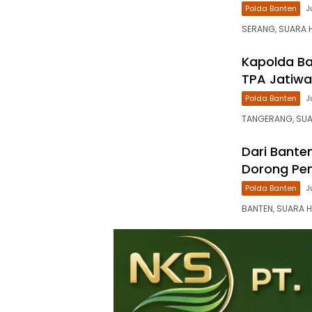
Polda Banten
J
SERANG, SUARA HA
Kapolda B
TPA Jatiwa
Polda Banten
J
TANGERANG, SUAR
Dari Banten 
Dorong Pen
Polda Banten
J
BANTEN, SUARA H