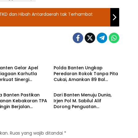
i TKD dan Hibah Antardaerah tak Terhambat
Banten
Polda Banten
anten Gelar Apel
Polda Banten Ungkap
siagaan Karhutla
Peredaran Rokok Tanpa Pita
erkuat Sinergi
Cukai, Amankan 89 Bal
Banten
Polda Banten
asi Bencana
Rokok Ilegal
a Banten Pastikan
Dari Banten Menuju Dunia,
anan Kebakaran TPA
Irjen Pol M. Sabilul Alif
ingin Berjalan
Dorong Penguatan
l
Kapasitas Imam Menuju IGIC
2026
kan.
Ruas yang wajib ditandai
*