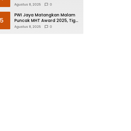
Agustus 8, 2025
0
PWI Jaya Matangkan Malam
5
Puncak MHT Award 2025, Tiga
Nominee di Tujuh Kategori
Agustus 8, 2025
0
Siap Rebut Penghargaan