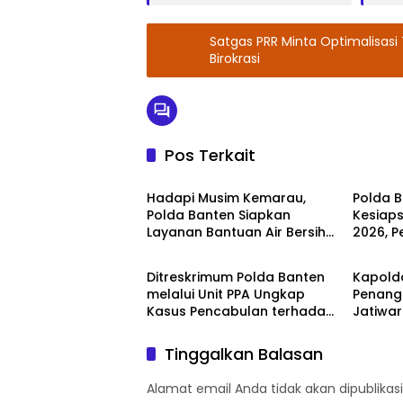
Satgas PRR Minta Optimalisas
Birokrasi
Pos Terkait
Polda Banten
Polda 
Hadapi Musim Kemarau,
Polda B
Polda Banten Siapkan
Kesiap
Layanan Bantuan Air Bersih
2026, P
Polda Banten
Polda 
Melalui 110
Antisip
Ditreskrimum Polda Banten
Kapold
melalui Unit PPA Ungkap
Penang
Kasus Pencabulan terhadap
Jatiwar
Tiga Anak di Pandeglang
Optima
Tinggalkan Balasan
Alamat email Anda tidak akan dipublikasi