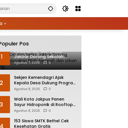
ya
Populer Pos
Kadisdik DKI dan Sekko
1
Jakbar Dorong Sekolah
Budayakan Pilah Sampah dan
Agustus 7, 2026
0
Urban Farming
Sekjen Kemendagri Ajak
2
Kepala Desa Dukung Program
Prioritas Pemerintah
Agustus 8, 2025
0
Wali Kota Jakpus Panen
3
Sayur Hidroponik di Rooftop
Bersama Deputi Bisnis PT
Agustus 8, 2025
0
Pegadaian
153 Siswa SMTK Bethel Cek
4
Kesehatan Gratis