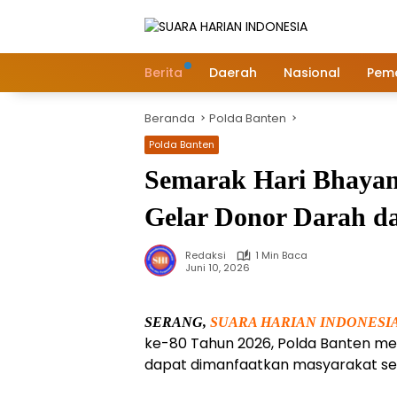
Langsung
ke
konten
Berita
Daerah
Nasional
Peme
Beranda
Polda Banten
Polda Banten
Semarak Hari Bhayan
Gelar Donor Darah da
Redaksi
1 Min Baca
Juni 10, 2026
SERANG,
SUARA HARIAN INDONESI
ke-80 Tahun 2026, Polda Banten me
dapat dimanfaatkan masyarakat sec