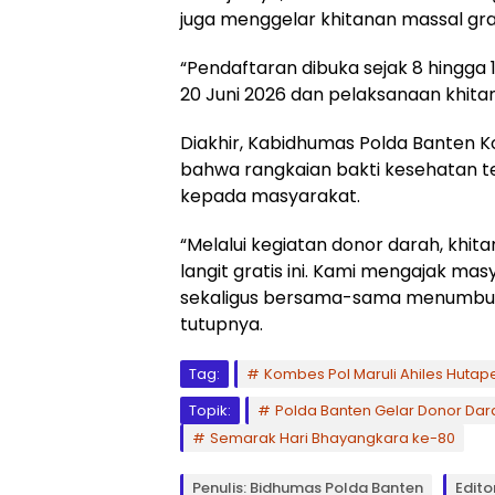
juga menggelar khitanan massal grati
“Pendaftaran dibuka sejak 8 hingga 1
20 Juni 2026 dan pelaksanaan khitan
Diakhir, Kabidhumas Polda Banten 
bahwa rangkaian bakti kesehatan t
kepada masyarakat.
“Melalui kegiatan donor darah, khita
langit gratis ini. Kami mengajak ma
sekaligus bersama-sama menumbuh
tutupnya.
Tag:
Kombes Pol Maruli Ahiles Huta
Topik:
Polda Banten Gelar Donor Dara
Semarak Hari Bhayangkara ke-80
Penulis: Bidhumas Polda Banten
Edito