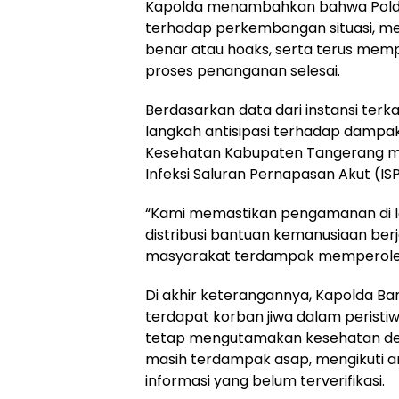
Kapolda menambahkan bahwa Polda B
terhadap perkembangan situasi, me
benar atau hoaks, serta terus memp
proses penanganan selesai.
Berdasarkan data dari instansi terk
langkah antisipasi terhadap dampak
Kesehatan Kabupaten Tangerang m
Infeksi Saluran Pernapasan Akut (IS
“Kami memastikan pengamanan di lok
distribusi bantuan kemanusiaan ber
masyarakat terdampak memperoleh 
Di akhir keterangannya, Kapolda B
terdapat korban jiwa dalam peristi
tetap mengutamakan kesehatan deng
masih terdampak asap, mengikuti a
informasi yang belum terverifikasi.