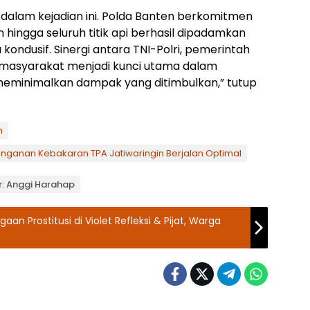
a dalam kejadian ini. Polda Banten berkomitmen
ingga seluruh titik api berhasil dipadamkan
kondusif. Sinergi antara TNI-Polri, pemerintah
an masyarakat menjadi kunci utama dalam
meminimalkan dampak yang ditimbulkan,” tutup
n
nganan Kebakaran TPA Jatiwaringin Berjalan Optimal
r: Anggi Harahap
n Prostitusi di Violet Refleksi & Pijat, Warga