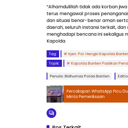
“Alhamdulillah tidak ada korban jiw
terus mengawal proses penanganan h
dan situasi benar-benar aman serta 
daerah, seluruh instansi terkait, d
menghadapi bencana ini sekaligus 
Kapolda.
Tag:
Irjen. Pol. Hengki Kapolda Bante
Topik:
Kapolda Banten Pastikan Pena
Penulis: Bidhumas Polda Banten
Edito
Percakapan WhatsApp Picu Dugaa
Minta Pemeriksaan
Pos Terkait