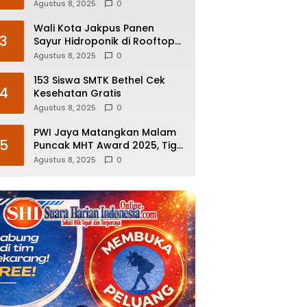
Prioritas Pemerintah
Agustus 8, 2025
0
Wali Kota Jakpus Panen
3
Sayur Hidroponik di Rooftop
Bersama Deputi Bisnis PT
Agustus 8, 2025
0
Pegadaian
153 Siswa SMTK Bethel Cek
4
Kesehatan Gratis
Agustus 8, 2025
0
PWI Jaya Matangkan Malam
5
Puncak MHT Award 2025, Tiga
Nominee di Tujuh Kategori
Agustus 8, 2025
0
Siap Rebut Penghargaan