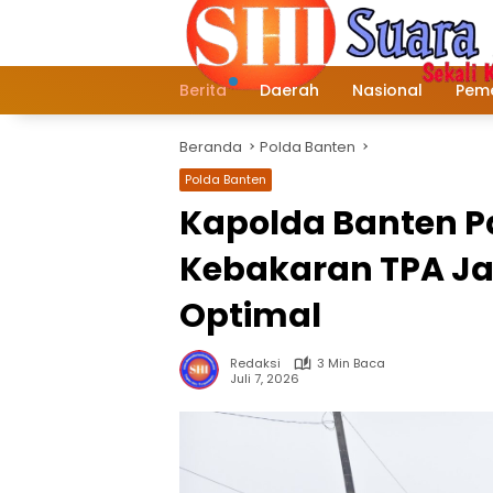
Langsung
ke
konten
Berita
Daerah
Nasional
Peme
Beranda
Polda Banten
Polda Banten
Kapolda Banten 
Kebakaran TPA Jat
Optimal
Redaksi
3 Min Baca
Juli 7, 2026