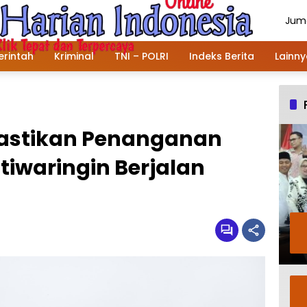
Juma
Agu
202
rintah
Kriminal
TNI – POLRI
Indeks Berita
Lainn
Pastikan Penanganan
iwaringin Berjalan