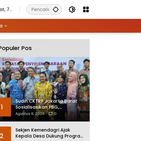
t, 7
stus
6
ya
Populer Pos
Sudin CKTRP Jakarta Barat
1
Sosialisasikan PBG,
Kelengkapan Dokumen Jadi
Agustus 6, 2026
0
Kunci Percepatan Izin
Sekjen Kemendagri Ajak
2
Kepala Desa Dukung Program