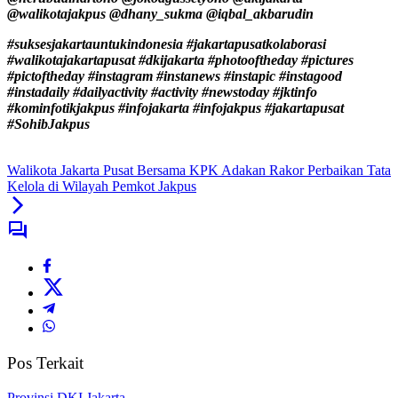
@walikotajakpus @dhany_sukma @iqbal_akbarudin
#suksesjakartauntukindonesia #jakartapusatkolaborasi
#walikotajakartapusat #dkijakarta #photooftheday #pictures
#pictoftheday #instagram #instanews #instapic #instagood
#instadaily #dailyactivity #activity #newstoday #jktinfo
#kominfotikjakpus #infojakarta #infojakpus #jakartapusat
#SohibJakpus
Walikota Jakarta Pusat Bersama KPK Adakan Rakor Perbaikan Tata
Kelola di Wilayah Pemkot Jakpus
Pos Terkait
Provinsi DKI Jakarta