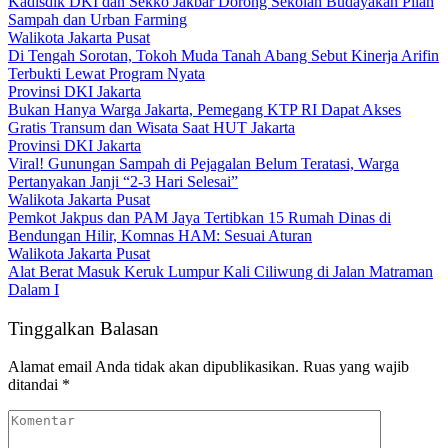
Kadisdik DKI dan Sekko Jakbar Dorong Sekolah Budayakan Pilah
Sampah dan Urban Farming
Walikota Jakarta Pusat
Di Tengah Sorotan, Tokoh Muda Tanah Abang Sebut Kinerja Arifin
Terbukti Lewat Program Nyata
Provinsi DKI Jakarta
Bukan Hanya Warga Jakarta, Pemegang KTP RI Dapat Akses
Gratis Transum dan Wisata Saat HUT Jakarta
Provinsi DKI Jakarta
Viral! Gunungan Sampah di Pejagalan Belum Teratasi, Warga
Pertanyakan Janji “2-3 Hari Selesai”
Walikota Jakarta Pusat
Pemkot Jakpus dan PAM Jaya Tertibkan 15 Rumah Dinas di
Bendungan Hilir, Komnas HAM: Sesuai Aturan
Walikota Jakarta Pusat
Alat Berat Masuk Keruk Lumpur Kali Ciliwung di Jalan Matraman
Dalam I
Tinggalkan Balasan
Alamat email Anda tidak akan dipublikasikan.
Ruas yang wajib
ditandai
*