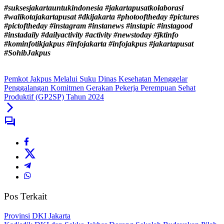
#suksesjakartauntukindonesia #jakartapusatkolaborasi
#walikotajakartapusat #dkijakarta #photooftheday #pictures
#pictoftheday #instagram #instanews #instapic #instagood
#instadaily #dailyactivity #activity #newstoday #jktinfo
#kominfotikjakpus #infojakarta #infojakpus #jakartapusat
#SohibJakpus
Pemkot Jakpus Melalui Suku Dinas Kesehatan Menggelar
Penggalangan Komitmen Gerakan Pekerja Perempuan Sehat
Produktif (GP2SP) Tahun 2024
Pos Terkait
Provinsi DKI Jakarta