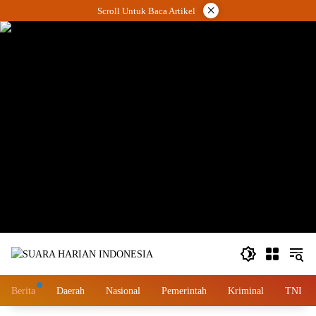
Langsung
×
Scroll Untuk Baca Artikel
ke
konten
wa.me/087842777025
Berita
Daerah
Nasional
Pemerintah
Kriminal
TNI – 