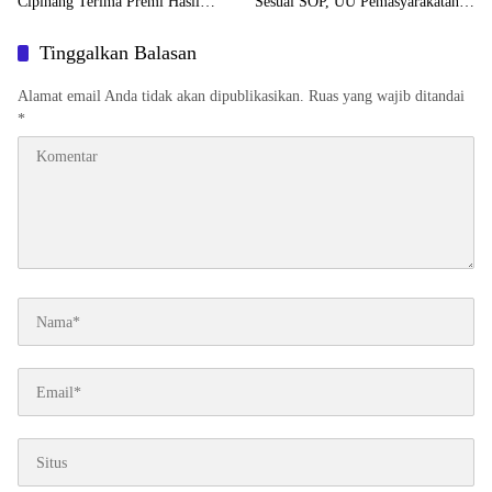
Cipinang Terima Premi Hasil
Sesuai SOP, UU Pemasyarakatan,
Kerja
dan Pertimbangan Kesehatan
Tinggalkan Balasan
Alamat email Anda tidak akan dipublikasikan.
Ruas yang wajib ditandai
*