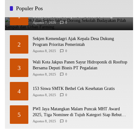
Populer Pos
Kadisdik DKI dan Sekko Jakbar Dorong Sekolah
1
Budayakan Pilah Sampah dan Urban Farming
Agustus 7, 2026
0
Sekjen Kemendagri Ajak Kepala Desa Dukung
2
Program Prioritas Pemerintah
Agustus 8, 2025
0
Wali Kota Jakpus Panen Sayur Hidroponik di Rooftop
3
Bersama Deputi Bisnis PT Pegadaian
Agustus 8, 2025
0
153 Siswa SMTK Bethel Cek Kesehatan Gratis
4
Agustus 8, 2025
0
PWI Jaya Matangkan Malam Puncak MHT Award
5
2025, Tiga Nominee di Tujuh Kategori Siap Rebut
Penghargaan
Agustus 8, 2025
0