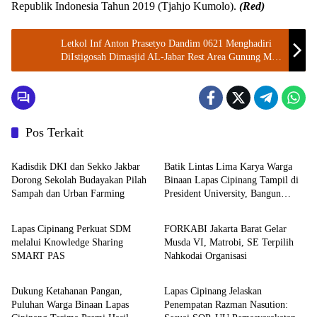
Republik Indonesia Tahun 2019 (Tjahjo Kumolo).
(Red)
Letkol Inf Anton Prasetyo Dandim 0621 Menghadiri
DiIstigosah Dimasjid AL-Jabar Rest Area Gunung Mas
Tunggu Selatan Cisarua Dan Bersama PJ Bupati Bogor
Pos Terkait
Provinsi DKI Jakarta
Lapas dan Rutan
Kadisdik DKI dan Sekko Jakbar
Batik Lintas Lima Karya Warga
Dorong Sekolah Budayakan Pilah
Binaan Lapas Cipinang Tampil di
Sampah dan Urban Farming
President University, Bangun
Lapas dan Rutan
Berita
Harapan dan Kesempatan Kedua
Lapas Cipinang Perkuat SDM
FORKABI Jakarta Barat Gelar
melalui Knowledge Sharing
Musda VI, Matrobi, SE Terpilih
SMART PAS
Nahkodai Organisasi
Lapas dan Rutan
Lapas dan Rutan
Dukung Ketahanan Pangan,
Lapas Cipinang Jelaskan
Puluhan Warga Binaan Lapas
Penempatan Razman Nasution: