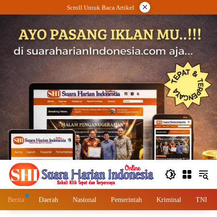
Langsung
×
Scroll Untuk Baca Artikel
ke
konten
Berita
Daerah
Nasional
Pemerintah
Kriminal
TNI – 