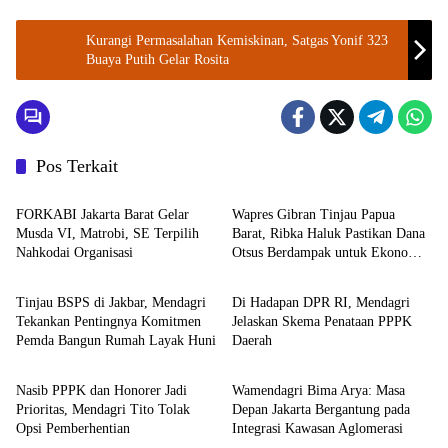
Kurangi Permasalahan Kemiskinan, Satgas Yonif 323
Buaya Putih Gelar Rosita
Pos Terkait
Berita
Kemendagri
FORKABI Jakarta Barat Gelar
Wapres Gibran Tinjau Papua
Musda VI, Matrobi, SE Terpilih
Barat, Ribka Haluk Pastikan Dana
Nahkodai Organisasi
Otsus Berdampak untuk Ekonomi
Kemendagri
DPR RI
Rakyat
Tinjau BSPS di Jakbar, Mendagri
Di Hadapan DPR RI, Mendagri
Tekankan Pentingnya Komitmen
Jelaskan Skema Penataan PPPK
Pemda Bangun Rumah Layak Huni
Daerah
Kemendagri
Kemendagri
Nasib PPPK dan Honorer Jadi
Wamendagri Bima Arya: Masa
Prioritas, Mendagri Tito Tolak
Depan Jakarta Bergantung pada
Opsi Pemberhentian
Integrasi Kawasan Aglomerasi