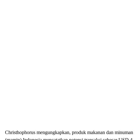
Christhophorus mengungkapkan, produk makanan dan minuman
(mamin) Indonesia mencatatkan potensi transaksi sebesar USD 4