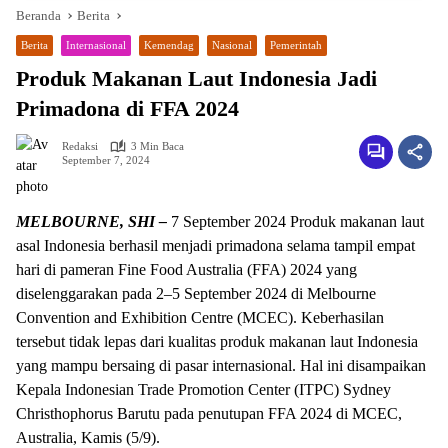
Beranda
Berita
Berita
Internasional
Kemendag
Nasional
Pemerintah
Produk Makanan Laut Indonesia Jadi
Primadona di FFA 2024
Redaksi
3 Min Baca
September 7, 2024
MELBOURNE, SHI –
7 September 2024 Produk makanan laut
wa.me/087842777025
asal Indonesia berhasil menjadi primadona selama tampil empat
hari di pameran Fine Food Australia (FFA) 2024 yang
diselenggarakan pada 2–5 September 2024 di Melbourne
Convention and Exhibition Centre (MCEC). Keberhasilan
tersebut tidak lepas dari kualitas produk makanan laut Indonesia
yang mampu bersaing di pasar internasional. Hal ini disampaikan
Kepala Indonesian Trade Promotion Center (ITPC) Sydney
Christhophorus Barutu pada penutupan FFA 2024 di MCEC,
Australia, Kamis (5/9).