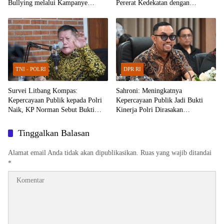
Bullying melalui Kampanye
Pererat Kedekatan dengan
Edukasi di Car Free Day Makassar
Masyarakat Lewat Bakti Sosial
TNI - POLRI
DPR RI
Survei Litbang Kompas:
Sahroni: Meningkatnya
Kepercayaan Publik kepada Polri
Kepercayaan Publik Jadi Bukti
Naik, KP Norman Sebut Bukti
Kinerja Polri Dirasakan
Reformasi Berjalan
Masyarakat
Tinggalkan Balasan
Alamat email Anda tidak akan dipublikasikan.
Ruas yang wajib ditandai
*