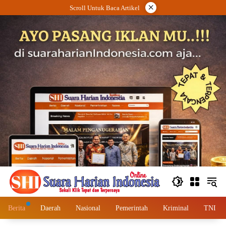
Langsung
×
Scroll Untuk Baca Artikel
ke
konten
Berita
Daerah
Nasional
Pemerintah
Kriminal
TNI – 