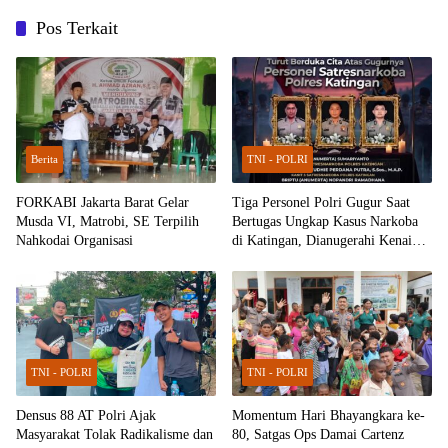
Pos Terkait
Berita
TNI - POLRI
FORKABI Jakarta Barat Gelar
Tiga Personel Polri Gugur Saat
Musda VI, Matrobi, SE Terpilih
Bertugas Ungkap Kasus Narkoba
Nahkodai Organisasi
di Katingan, Dianugerahi Kenaikan
Pangkat Luar Biasa Anumerta
TNI - POLRI
TNI - POLRI
Densus 88 AT Polri Ajak
Momentum Hari Bhayangkara ke-
Masyarakat Tolak Radikalisme dan
80, Satgas Ops Damai Cartenz