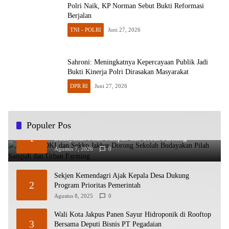
Polri Naik, KP Norman Sebut Bukti Reformasi
Berjalan
TNI - POLRI
Juni 27, 2026
Sahroni: Meningkatnya Kepercayaan Publik Jadi
Bukti Kinerja Polri Dirasakan Masyarakat
DPR RI
Juni 27, 2026
Populer Pos
Kadisdik DKI dan Sekko Jakbar Dorong Sekolah
1
Budayakan Pilah Sampah dan Urban Farming
Agustus 7, 2026
0
Sekjen Kemendagri Ajak Kepala Desa Dukung
2
Program Prioritas Pemerintah
Agustus 8, 2025
0
Wali Kota Jakpus Panen Sayur Hidroponik di Rooftop
3
Bersama Deputi Bisnis PT Pegadaian