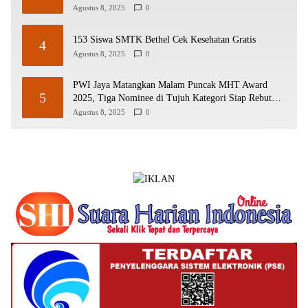
Agustus 8, 2025
0
153 Siswa SMTK Bethel Cek Kesehatan Gratis
4
Agustus 8, 2025
0
PWI Jaya Matangkan Malam Puncak MHT Award
5
2025, Tiga Nominee di Tujuh Kategori Siap Rebut
Penghargaan
Agustus 8, 2025
0