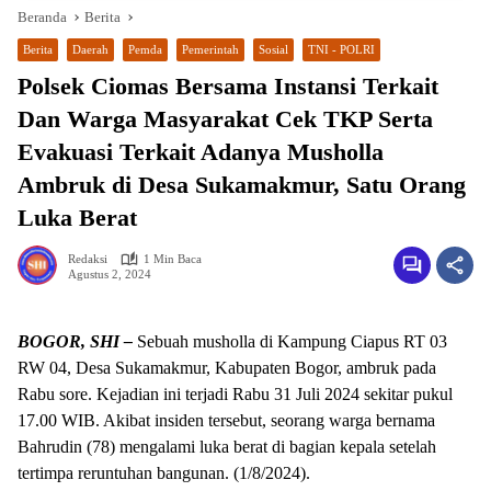
Beranda
Berita
Berita
Daerah
Pemda
Pemerintah
Sosial
TNI - POLRI
Polsek Ciomas Bersama Instansi Terkait
Dan Warga Masyarakat Cek TKP Serta
Evakuasi Terkait Adanya Musholla
Ambruk di Desa Sukamakmur, Satu Orang
Luka Berat
Redaksi
1 Min Baca
wa.me/087842777025
Agustus 2, 2024
BOGOR, SHI –
Sebuah musholla di Kampung Ciapus RT 03
RW 04, Desa Sukamakmur, Kabupaten Bogor, ambruk pada
Rabu sore. Kejadian ini terjadi Rabu 31 Juli 2024 sekitar pukul
17.00 WIB. Akibat insiden tersebut, seorang warga bernama
Bahrudin (78) mengalami luka berat di bagian kepala setelah
tertimpa reruntuhan bangunan. (1/8/2024).