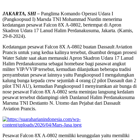
JAKARTA, SHI –
Panglima Komando Operasi Udara I
(Pangkoopsud I) Marsda TNI Mohammad Nurdin menerima
kedatangan pesawat Falcon 8X A-0802, bertempat di Apron
Skadron Udara 17 Lanud Halim Perdanakusuma, Jakarta. (Kamis,
29-8-2024).
Kedatangan pesawat Falcon 8X A-0802 buatan Dassault Aviation
Prancis untuk yang kedua kalinya tersebut, disambut dengan prosesi
Water Salute saat akan memasuki Apron Skadron Udara 17 Lanud
Halim Perdanakusuma sebagai homebase bagi pasawat angkut
militer VIP/VVIP tersebut, kemudian dilanjutkan beberapa tradisi
penyambutan pesawat lainnya yaitu Pangkoopsud I mengalungkan
kalung bunga kepada crew sejumlah 4 orang (2 pilot Dassault dan 2
pilot TNI AU), kemudian Pangkoopsud I menyiramkan air bunga di
nose pesawat Falcon 8X A-0802 serta meninjau langsung kedalam
pesawat tersebut didampingi oleh Danlanud Halim Perdanakusuma
Marsma TNI Destianto N. Utomo dan Pejabat dari Dassault
Aviation Prancis.
Pesawat Falcon 8X A-0802 memiliki keunggulan yaitu memiliki