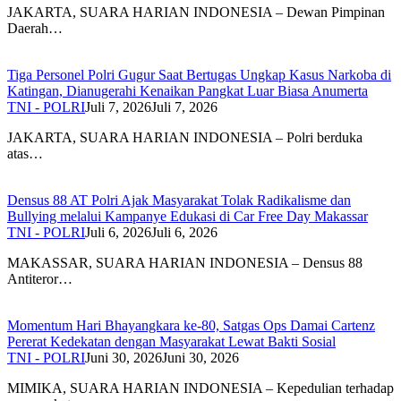
JAKARTA, SUARA HARIAN INDONESIA – Dewan Pimpinan
Daerah…
Tiga Personel Polri Gugur Saat Bertugas Ungkap Kasus Narkoba di
Katingan, Dianugerahi Kenaikan Pangkat Luar Biasa Anumerta
TNI - POLRI
Juli 7, 2026
Juli 7, 2026
JAKARTA, SUARA HARIAN INDONESIA – Polri berduka
atas…
Densus 88 AT Polri Ajak Masyarakat Tolak Radikalisme dan
Bullying melalui Kampanye Edukasi di Car Free Day Makassar
TNI - POLRI
Juli 6, 2026
Juli 6, 2026
MAKASSAR, SUARA HARIAN INDONESIA – Densus 88
Antiteror…
Momentum Hari Bhayangkara ke-80, Satgas Ops Damai Cartenz
Pererat Kedekatan dengan Masyarakat Lewat Bakti Sosial
TNI - POLRI
Juni 30, 2026
Juni 30, 2026
MIMIKA, SUARA HARIAN INDONESIA – Kepedulian terhadap