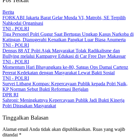
Pos Terkait
Berita
FORKABI Jakarta Barat Gelar Musda VI, Matrobi, SE Terpilih
Nahkodai Organisasi
TNI - POLRI
Tiga Personel Polri Gugur Saat Bertugas Ungkap Kasus Narkoba di
Katingan, Dianugerahi Kenaikan Pangkat Luar Biasa Anumerta
TNI - POLRI
Densus 88 AT Polri Ajak Masyarakat Tolak Radikalisme dan
Bullying melalui Kampanye Edukasi di Car Free Day Makassar
TNI - POLRI
Momentum Hari Bhayangkara ke-80, Satgas Ops Damai Cartenz
Pererat Kedekatan dengan Masyarakat Lewat Bakti Sosial
TNI - POLRI
Survei Litbang Kompas: Kepercayaan Publik kepada Polri Naik,
KP Norman Sebut Bukti Reformasi Berjalan
DPR RI
Sahroni: Meningkatnya Kepercayaan Publik Jadi Bukti Kinerja
Polri Dirasakan Masyarakat
Tinggalkan Balasan
Alamat email Anda tidak akan dipublikasikan.
Ruas yang wajib
ditandai
*