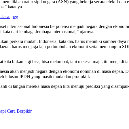
ah memiliki aparatur sipil negara (ASN) yang bekerja secara efektif da
s,” katanya.
iset internasional Indonesia berpotensi menjadi negara dengan ekonom
pi kata dari lembaga-lembaga internasional,” ujarnya.
an perkara mudah. Indonesia, kata dia, harus memiliki sumber daya m
daerah harus menjaga laju pertumbuhan ekonomi serta membangun SDM yan
ita bukan lagi bisa, bisa melompat, tapi melesat maju, itu menjadi tan
onesia akan menjadi negara dengan ekonomi dominan di masa depan. Di
leh lulusan IPDN yang masih muda dan produktif.
nti di tangan mereka masa depan kita menuju prediksi yang disampaik
api Cara Berpikir