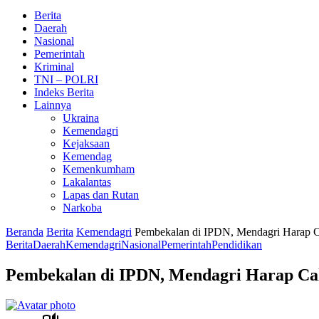
Berita
Daerah
Nasional
Pemerintah
Kriminal
TNI – POLRI
Indeks Berita
Lainnya
Ukraina
Kemendagri
Kejaksaan
Kemendag
Kemenkumham
Lakalantas
Lapas dan Rutan
Narkoba
Beranda
Berita
Kemendagri
Pembekalan di IPDN, Mendagri Harap C
Berita
Daerah
Kemendagri
Nasional
Pemerintah
Pendidikan
Pembekalan di IPDN, Mendagri Harap Ca