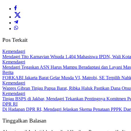
Pos Terkait
Kemendagri
Mendagri Tito Karnavian Wisuda 1.404 Mahasiswa IPDN, Wali Kota 
Kemendagri
Mendagri Tegaskan ASN Harus Mampu Beradaptasi dan Layani Mas
Berita
FORKABI Jakarta Barat Gelar Musda VI, Matrobi, SE Terpilih Nahk
Kemendagri
Wapres Gibran Tinjau Papua Barat, Ribka Haluk Pastikan Dana Ot
Kemendagri
Tinjau BSPS di Jakbar, Mendagri Tekankan Pentingnya Komitmen
DPR RI
Di Hadapan DPR RI, Mendagri Jelaskan Skema Penataan PPPK Dae
Tinggalkan Balasan