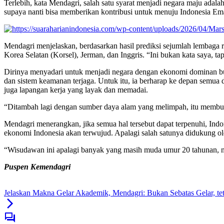
Terlebih, kata Mendagri, salah satu syarat menjadi negara maju adal
supaya nanti bisa memberikan kontribusi untuk menuju Indonesia Ema
Mendagri menjelaskan, berdasarkan hasil prediksi sejumlah lembaga r
Korea Selatan (Korsel), Jerman, dan Inggris. “Ini bukan kata saya, ta
Dirinya menyadari untuk menjadi negara dengan ekonomi dominan buk
dan sistem keamanan terjaga. Untuk itu, ia berharap ke depan semua 
juga lapangan kerja yang layak dan memadai.
“Ditambah lagi dengan sumber daya alam yang melimpah, itu membuat k
Mendagri menerangkan, jika semua hal tersebut dapat terpenuhi, Ind
ekonomi Indonesia akan terwujud. Apalagi salah satunya didukung o
“Wisudawan ini apalagi banyak yang masih muda umur 20 tahunan, na
Puspen Kemendagri
Jelaskan Makna Gelar Akademik, Mendagri: Bukan Sebatas Gelar, tet