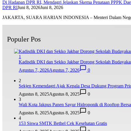
Di Hadapan DPR RI, Mendagri Jelaskan Skema Penataan PPPK Dae
DPR RI
Juni 8, 2026
Juni 8, 2026
JAKARTA, SUARA HARIAN INDONESIA – Menteri Dalam Neg
Populer Pos
1
Kadisdik DKI dan Sekko Jakbar Dorong Sekolah Budayaka
Agustus 7, 2026
Agustus 7, 2026
0
2
Sekjen Kemendagri Ajak Kepala Desa Dukung Program Prio
Agustus 8, 2025
Agustus 8, 2025
0
3
Wali Kota Jakpus Panen Sayur Hidroponik di Rooftop Bers
Agustus 8, 2025
Agustus 8, 2025
0
4
153 Siswa SMTK Bethel Cek Kesehatan Gratis