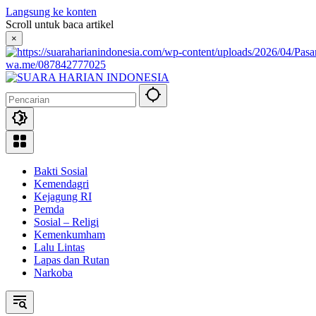
Langsung ke konten
Scroll untuk baca artikel
×
wa.me/087842777025
Bakti Sosial
Kemendagri
Kejagung RI
Pemda
Sosial – Religi
Kemenkumham
Lalu Lintas
Lapas dan Rutan
Narkoba