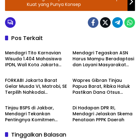
Kuat yang Punya Konsep
Pos Terkait
Kemendagri
Kemendagri
Mendagri Tito Karnavian
Mendagri Tegaskan ASN
Wisuda 1.404 Mahasiswa
Harus Mampu Beradaptasi
IPDN, Wali Kota Jakarta
dan Layani Masyarakat
Berita
Kemendagri
Barat Raih Gelar Doktor
yang Beragam
FORKABI Jakarta Barat
Wapres Gibran Tinjau
Gelar Musda VI, Matrobi, SE
Papua Barat, Ribka Haluk
Terpilih Nahkodai
Pastikan Dana Otsus
Kemendagri
DPR RI
Organisasi
Berdampak untuk Ekonomi
Rakyat
Tinjau BSPS di Jakbar,
Di Hadapan DPR RI,
Mendagri Tekankan
Mendagri Jelaskan Skema
Pentingnya Komitmen
Penataan PPPK Daerah
Pemda Bangun Rumah
Layak Huni
Tinggalkan Balasan