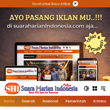
Langsung
×
Scroll Untuk Baca Artikel
ke
konten
Berita
Daerah
Nasional
Pemerintah
Kriminal