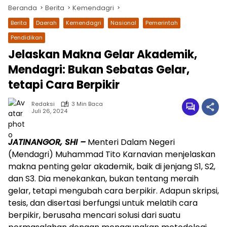
Beranda
Berita
Kemendagri
Berita
Daerah
Kemendagri
Nasional
Pemerintah
Pendidikan
Jelaskan Makna Gelar Akademik,
Mendagri: Bukan Sebatas Gelar,
tetapi Cara Berpikir
Redaksi
3 Min Baca
Juli 26, 2024
wa.me/087842777025
JATINANGOR, SHI –
Menteri Dalam Negeri
(Mendagri) Muhammad Tito Karnavian menjelaskan
makna penting gelar akademik, baik di jenjang S1, S2,
dan S3. Dia menekankan, bukan tentang meraih
gelar, tetapi mengubah cara berpikir. Adapun skripsi,
tesis, dan disertasi berfungsi untuk melatih cara
berpikir, berusaha mencari solusi dari suatu