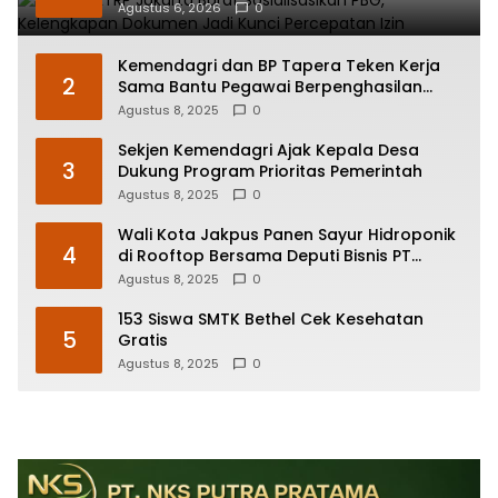
Percepatan Izin
Agustus 6, 2026
0
Kemendagri dan BP Tapera Teken Kerja
2
Sama Bantu Pegawai Berpenghasilan
Rendah Mendapat Hunian Layak
Agustus 8, 2025
0
Sekjen Kemendagri Ajak Kepala Desa
3
Dukung Program Prioritas Pemerintah
Agustus 8, 2025
0
Wali Kota Jakpus Panen Sayur Hidroponik
4
di Rooftop Bersama Deputi Bisnis PT
Pegadaian
Agustus 8, 2025
0
153 Siswa SMTK Bethel Cek Kesehatan
5
Gratis
Agustus 8, 2025
0