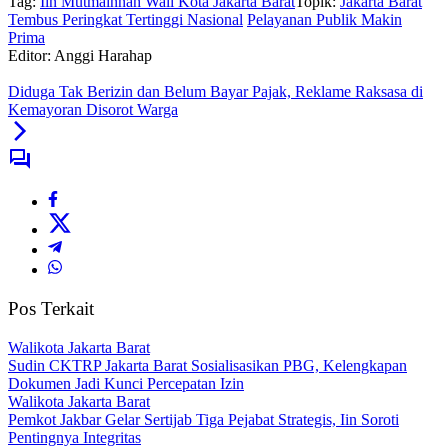
Tag:
Iin Mutmainnah Wali Kota Jakarta Barat
Topik:
Jakarta Barat
Tembus Peringkat Tertinggi Nasional
Pelayanan Publik Makin
Prima
Editor: Anggi Harahap
Diduga Tak Berizin dan Belum Bayar Pajak, Reklame Raksasa di
Kemayoran Disorot Warga
Pos Terkait
Walikota Jakarta Barat
Sudin CKTRP Jakarta Barat Sosialisasikan PBG, Kelengkapan
Dokumen Jadi Kunci Percepatan Izin
Walikota Jakarta Barat
Pemkot Jakbar Gelar Sertijab Tiga Pejabat Strategis, Iin Soroti
Pentingnya Integritas