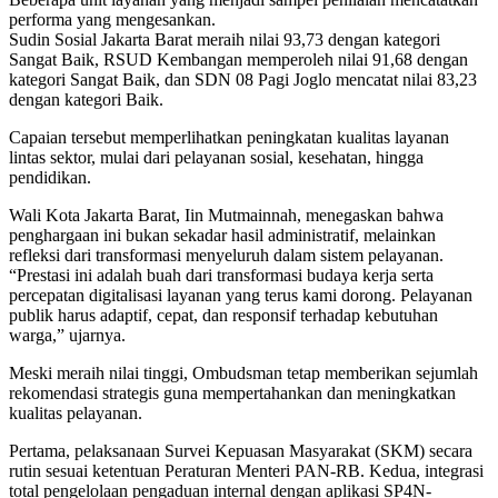
performa yang mengesankan.
Sudin Sosial Jakarta Barat meraih nilai 93,73 dengan kategori
Sangat Baik, RSUD Kembangan memperoleh nilai 91,68 dengan
kategori Sangat Baik, dan SDN 08 Pagi Joglo mencatat nilai 83,23
dengan kategori Baik.
Capaian tersebut memperlihatkan peningkatan kualitas layanan
lintas sektor, mulai dari pelayanan sosial, kesehatan, hingga
pendidikan.
Wali Kota Jakarta Barat, Iin Mutmainnah, menegaskan bahwa
penghargaan ini bukan sekadar hasil administratif, melainkan
refleksi dari transformasi menyeluruh dalam sistem pelayanan.
“Prestasi ini adalah buah dari transformasi budaya kerja serta
percepatan digitalisasi layanan yang terus kami dorong. Pelayanan
publik harus adaptif, cepat, dan responsif terhadap kebutuhan
warga,” ujarnya.
Meski meraih nilai tinggi, Ombudsman tetap memberikan sejumlah
rekomendasi strategis guna mempertahankan dan meningkatkan
kualitas pelayanan.
Pertama, pelaksanaan Survei Kepuasan Masyarakat (SKM) secara
rutin sesuai ketentuan Peraturan Menteri PAN-RB. Kedua, integrasi
total pengelolaan pengaduan internal dengan aplikasi SP4N-