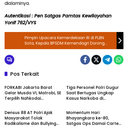
dialaminya.
Autentikasi : Pen Satgas Pamtas Kewilayahan
Yonif 762/VYS
Pimpin Upacara Kemerdekaan RI di PLBN
Sota, Kepala BPSDM Kemendagri Dorong
Peningkatan Nilai Produk Masyarakat
Perbatasan
Pos Terkait
Berita
TNI - POLRI
FORKABI Jakarta Barat
Tiga Personel Polri Gugur
Gelar Musda VI, Matrobi, SE
Saat Bertugas Ungkap
Terpilih Nahkodai
Kasus Narkoba di
TNI - POLRI
TNI - POLRI
Organisasi
Katingan, Dianugerahi
Kenaikan Pangkat Luar
Densus 88 AT Polri Ajak
Momentum Hari
Biasa Anumerta
Masyarakat Tolak
Bhayangkara ke-80,
Radikalisme dan Bullying
Satgas Ops Damai Cartenz
TNI - POLRI
DPR RI