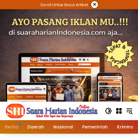
Langsung
×
Scroll Untuk Baca Artikel
ke
konten
Berita
Daerah
Nasional
Pemerintah
Kriminal