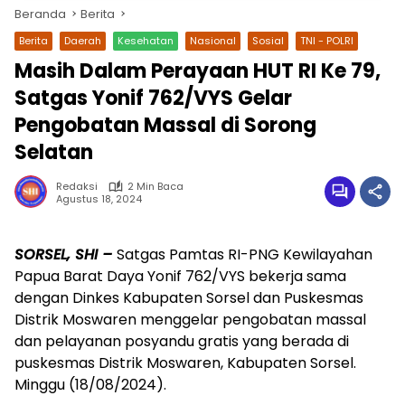
Beranda
Berita
Berita
Daerah
Kesehatan
Nasional
Sosial
TNI - POLRI
Masih Dalam Perayaan HUT RI Ke 79,
Satgas Yonif 762/VYS Gelar
Pengobatan Massal di Sorong
Selatan
Redaksi
2 Min Baca
Agustus 18, 2024
wa.me/087842777025
SORSEL, SHI –
Satgas Pamtas RI-PNG Kewilayahan
Papua Barat Daya Yonif 762/VYS bekerja sama
dengan Dinkes Kabupaten Sorsel dan Puskesmas
Distrik Moswaren menggelar pengobatan massal
dan pelayanan posyandu gratis yang berada di
puskesmas Distrik Moswaren, Kabupaten Sorsel.
Minggu (18/08/2024).