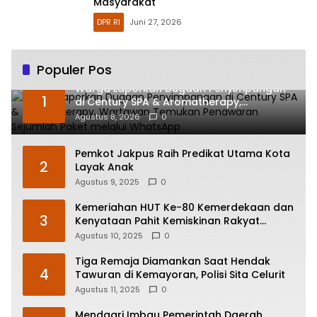
Masyarakat
DPR RI
Juni 27, 2026
Populer Pos
Warga Laporkan Dugaan Penyimpangan
1
di Century SPA & Aromatherapy,
Wartawan Temukan Penawaran Sejumlah
Agustus 8, 2026
0
Paket melalui WhatsApp
Pemkot Jakpus Raih Predikat Utama Kota
2
Layak Anak
Agustus 9, 2025
0
Kemeriahan HUT Ke-80 Kemerdekaan dan
3
Kenyataan Pahit Kemiskinan Rakyat
Indonesia
Agustus 10, 2025
0
Tiga Remaja Diamankan Saat Hendak
4
Tawuran di Kemayoran, Polisi Sita Celurit
Agustus 11, 2025
0
Mendagri Imbau Pemerintah Daerah