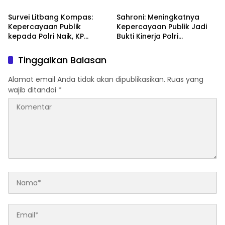
melalui Kampanye Edukasi
Pererat Kedekatan dengan
di Car Free Day Makassar
Masyarakat Lewat Bakti
Survei Litbang Kompas:
Sahroni: Meningkatnya
Sosial
Kepercayaan Publik
Kepercayaan Publik Jadi
kepada Polri Naik, KP
Bukti Kinerja Polri
Norman Sebut Bukti
Dirasakan Masyarakat
Reformasi Berjalan
Tinggalkan Balasan
Alamat email Anda tidak akan dipublikasikan.
Ruas yang
wajib ditandai
*