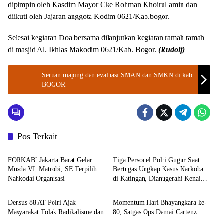
dipimpin oleh Kasdim Mayor Cke Rohman Khoirul amin dan
diikuti oleh Jajaran anggota Kodim 0621/Kab.bogor.
Selesai kegiatan Doa bersama dilanjutkan kegiatan ramah tamah
di masjid Al. Ikhlas Makodim 0621/Kab. Bogor.
(Rudolf)
Seruan maping dan evaluasi SMAN dan SMKN di kab
BOGOR
Pos Terkait
Berita
TNI - POLRI
FORKABI Jakarta Barat Gelar
Tiga Personel Polri Gugur Saat
Musda VI, Matrobi, SE Terpilih
Bertugas Ungkap Kasus Narkoba
Nahkodai Organisasi
di Katingan, Dianugerahi Kenaikan
TNI - POLRI
TNI - POLRI
Pangkat Luar Biasa Anumerta
Densus 88 AT Polri Ajak
Momentum Hari Bhayangkara ke-
Masyarakat Tolak Radikalisme dan
80, Satgas Ops Damai Cartenz