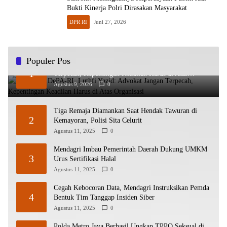
Bukti Kinerja Polri Dirasakan Masyarakat
DPR RI
Juni 27, 2026
Populer Pos
HUT ke-2 DePA-RI, Luthfi Yazid: Advokat Jangan
1
Terpecah, Kepentingan Keadilan Harus di Atas
Organisasi
Agustus 9, 2026
0
Tiga Remaja Diamankan Saat Hendak Tawuran di
2
Kemayoran, Polisi Sita Celurit
Agustus 11, 2025
0
Mendagri Imbau Pemerintah Daerah Dukung UMKM
3
Urus Sertifikasi Halal
Agustus 11, 2025
0
Cegah Kebocoran Data, Mendagri Instruksikan Pemda
4
Bentuk Tim Tanggap Insiden Siber
Agustus 11, 2025
0
Polda Metro Jaya Berhasil Ungkap TPPO Seksual di