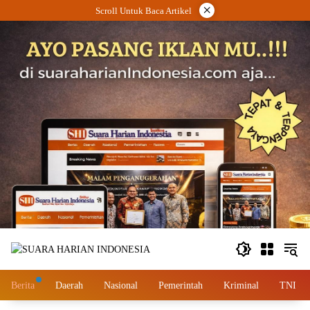
Langsung
×
Scroll Untuk Baca Artikel
ke
konten
Berita
Daerah
Nasional
Pemerintah
Kriminal
TNI – 