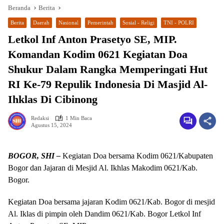
Beranda
Berita
Berita
Daerah
Nasional
Pemerintah
Sosial - Religi
TNI - POLRI
Letkol Inf Anton Prasetyo SE, MIP.
Komandan Kodim 0621 Kegiatan Doa
Shukur Dalam Rangka Memperingati Hut
RI Ke-79 Repulik Indonesia Di Masjid Al-
Ihklas Di Cibinong
Redaksi
1 Min Baca
wa.me/087842777025
Agustus 15, 2024
BOGOR, SHI –
Kegiatan Doa bersama Kodim 0621/Kabupaten
Bogor dan Jajaran di Mesjid Al. Ikhlas Makodim 0621/Kab.
Bogor.
Kegiatan Doa bersama jajaran Kodim 0621/Kab. Bogor di mesjid
Al. Iklas di pimpin oleh Dandim 0621/Kab. Bogor Letkol Inf