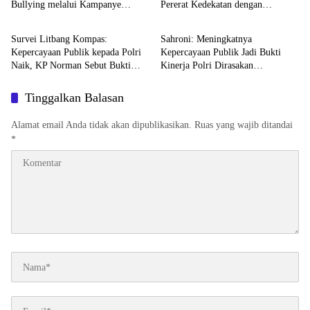
Bullying melalui Kampanye
Pererat Kedekatan dengan
TNI - POLRI
DPR RI
Edukasi di Car Free Day Makassar
Masyarakat Lewat Bakti Sosial
Survei Litbang Kompas:
Sahroni: Meningkatnya
Kepercayaan Publik kepada Polri
Kepercayaan Publik Jadi Bukti
Naik, KP Norman Sebut Bukti
Kinerja Polri Dirasakan
Reformasi Berjalan
Masyarakat
Tinggalkan Balasan
Alamat email Anda tidak akan dipublikasikan.
Ruas yang wajib ditandai
*