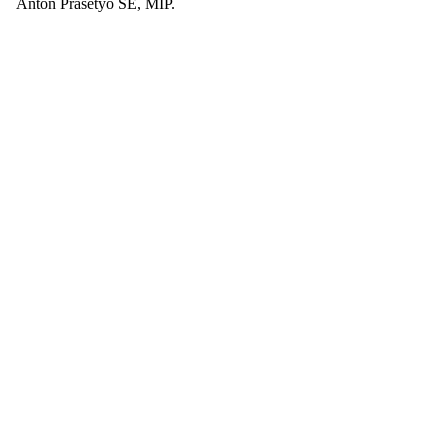
Anton Prasetyo SE, MIP.