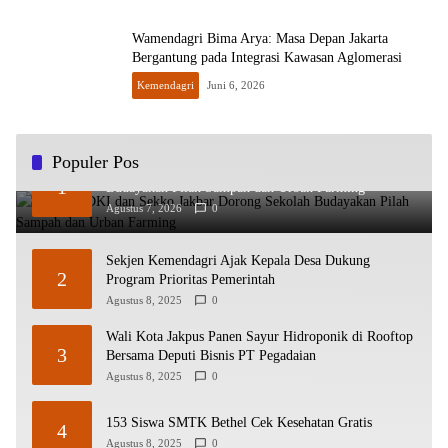
Wamendagri Bima Arya: Masa Depan Jakarta
Bergantung pada Integrasi Kawasan Aglomerasi
Kemendagri
Juni 6, 2026
Populer Pos
Kadisdik DKI dan Sekko Jakbar Dorong Sekolah
1
Budayakan Pilah Sampah dan Urban Farming
Agustus 7, 2026
0
Sekjen Kemendagri Ajak Kepala Desa Dukung
2
Program Prioritas Pemerintah
Agustus 8, 2025
0
Wali Kota Jakpus Panen Sayur Hidroponik di Rooftop
3
Bersama Deputi Bisnis PT Pegadaian
Agustus 8, 2025
0
153 Siswa SMTK Bethel Cek Kesehatan Gratis
4
Agustus 8, 2025
0