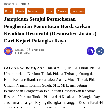
Beranda
Berita
Berita
Daerah
Kejagung RI
Kejati
Nasional
Pemerintah
Jampidum Setujui Permohonan
Penghentian Penuntutan Berdasarkan
Keadilan Restoratif (Restorative Justice)
Dari Kejari Palangka Raya
Redaksi
2 Min Baca
Juli 31, 2024
wa.me/087842777025
PALANGKA RAYA, SHI –
Jaksa Agung Muda Tindak Pidana
Umum melalui Direktur Tindak Pidana Terhadap Orang dan
Harta Benda (Oharda) pada Jaksa Agung Muda Tindak Pidana
Umum, Nanang Ibrahim Soleh, SH., MH., menyetujui
Permohonan Penghentian Penuntutan Berdasarkan Keadilan
Restoratif Perkara Tindak Pidana dari Kejaksaan Palangka Raya
atas nama tersangka R yang disangka melanggar Kesatu Pasal 44