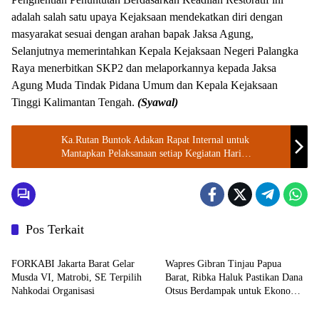
adalah salah satu upaya Kejaksaan mendekatkan diri dengan
masyarakat sesuai dengan arahan bapak Jaksa Agung,
Selanjutnya memerintahkan Kepala Kejaksaan Negeri Palangka
Raya menerbitkan SKP2 dan melaporkannya kepada Jaksa
Agung Muda Tindak Pidana Umum dan Kepala Kejaksaan
Tinggi Kalimantan Tengah.
(Syawal)
Ka.Rutan Buntok Adakan Rapat Internal untuk
Mantapkan Pelaksanaan setiap Kegiatan Hari
Pengayoman
Pos Terkait
Berita
Kemendagri
FORKABI Jakarta Barat Gelar
Wapres Gibran Tinjau Papua
Musda VI, Matrobi, SE Terpilih
Barat, Ribka Haluk Pastikan Dana
Nahkodai Organisasi
Otsus Berdampak untuk Ekonomi
Kemendagri
DPR RI
Rakyat