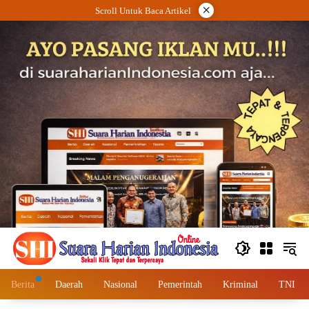
Langsung
×
Scroll Untuk Baca Artikel
ke
konten
Berita
Daerah
Nasional
Pemerintah
Kriminal
TNI – 