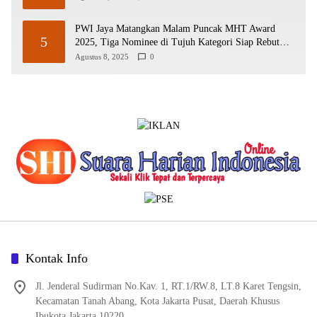
PWI Jaya Matangkan Malam Puncak MHT Award
5
2025, Tiga Nominee di Tujuh Kategori Siap Rebut
Penghargaan
Agustus 8, 2025
0
Kontak Info
Jl. Jenderal Sudirman No.Kav. 1, RT.1/RW.8, LT.8 Karet Tengsin,
Kecamatan Tanah Abang, Kota Jakarta Pusat, Daerah Khusus
Ibukota Jakarta 10220