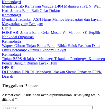
Kemendagri
Mendagri Tito Karnavian Wisuda 1.404 Mahasiswa IPDN, Wali
Kota Jakarta Barat Raih Gelar Doktor
Kemendagri
Mendagri Tegaskan ASN Harus Mampu Beradaptasi dan Layani
Masyarakat yang Beragam
Berita
FORKABI Jakarta Barat Gelar Musda VI, Matrobi, SE Terpilih
Nahkodai Organisasi
Kemendagri
Wapres Gibran Tinjau Papua Barat, Ribka Haluk Pastikan Dana
Otsus Berdampak untuk Ekonomi Rakyat
Kemendagri
Tinjau BSPS di Jakbar, Mendagri Tekankan Pentingnya Komitmen
Pemda Bangun Rumah Layak Huni
DPR RI
Di Hadapan DPR RI, Mendagri Jelaskan Skema Penataan PPPK
Daerah
Tinggalkan Balasan
Alamat email Anda tidak akan dipublikasikan.
Ruas yang wajib
ditandai
*