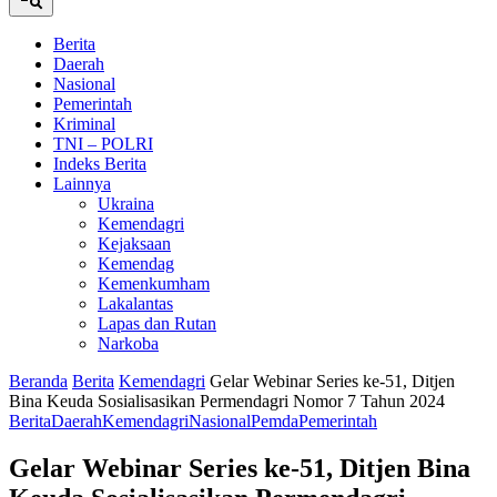
Berita
Daerah
Nasional
Pemerintah
Kriminal
TNI – POLRI
Indeks Berita
Lainnya
Ukraina
Kemendagri
Kejaksaan
Kemendag
Kemenkumham
Lakalantas
Lapas dan Rutan
Narkoba
Beranda
Berita
Kemendagri
Gelar Webinar Series ke-51, Ditjen
Bina Keuda Sosialisasikan Permendagri Nomor 7 Tahun 2024
Berita
Daerah
Kemendagri
Nasional
Pemda
Pemerintah
Gelar Webinar Series ke-51, Ditjen Bina