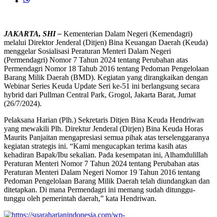
JAKARTA, SHI –
Kementerian Dalam Negeri (Kemendagri)
melalui Direktor Jenderal (Ditjen) Bina Keuangan Daerah (Keuda)
menggelar Sosialisasi Peraturan Menteri Dalam Negeri
(Permendagri) Nomor 7 Tahun 2024 tentang Perubahan atas
Permendagri Nomor 18 Tahub 2016 tentang Pedoman Pengelolaan
Barang Milik Daerah (BMD). Kegiatan yang dirangkaikan dengan
Webinar Series Keuda Update Seri ke-51 ini berlangsung secara
hybrid dari Pullman Central Park, Grogol, Jakarta Barat, Jumat
(26/7/2024).
Pelaksana Harian (Plh.) Sekretaris Ditjen Bina Keuda Hendriwan
yang mewakili Plh. Direktur Jenderal (Dirjen) Bina Keuda Horas
Maurits Panjaitan mengapresiasi semua pihak atas terselenggaranya
kegiatan strategis ini. “Kami mengucapkan terima kasih atas
kehadiran Bapak/Ibu sekalian. Pada kesempatan ini, Alhamdulillah
Peraturan Menteri Nomor 7 Tahun 2024 tentang Perubahan atas
Peraturan Menteri Dalam Negeri Nomor 19 Tahun 2016 tentang
Pedoman Pengelolaan Barang Milik Daerah telah diundangkan dan
ditetapkan. Di mana Permendagri ini memang sudah ditunggu-
tunggu oleh pemerintah daerah,” kata Hendriwan.