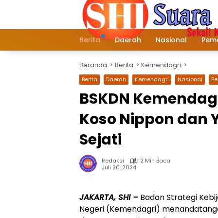
Langsung
ke
konten
Berita
Daerah
Nasional
Peme
Beranda
Berita
Kemendagri
Berita
Daerah
Kemendagri
Nasional
P
BSKDN Kemendagr
Koso Nippon dan 
Sejati
Redaksi
2 Min Baca
Juli 30, 2024
JAKARTA, SHI –
Badan Strategi Keb
Negeri (Kemendagri) menandatang