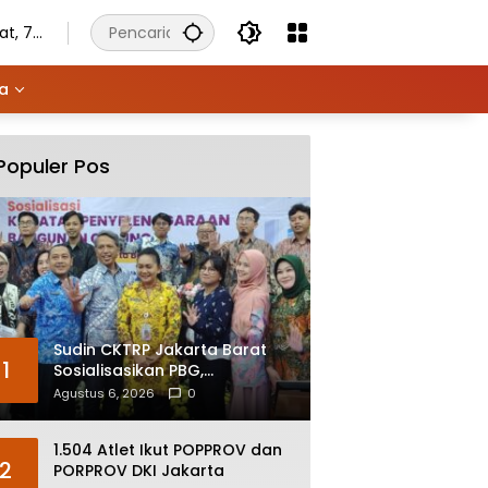
t, 7
stus
6
ya
Populer Pos
Sudin CKTRP Jakarta Barat
1
Sosialisasikan PBG,
Kelengkapan Dokumen Jadi
Agustus 6, 2026
0
Kunci Percepatan Izin
1.504 Atlet Ikut POPPROV dan
2
PORPROV DKI Jakarta