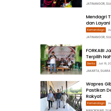
JATINANGOR, SUA
Mendagri 
dan Layan
Kemendagri
Ju
JATINANGOR, SUA
FORKABI Ja
Terpilih Na
Berita
Juli 19, 
JAKARTA, SUARA
Wapres Gib
Pastikan 
Rakyat
Kemendagri
Ju
MANOKWARI, SUAR