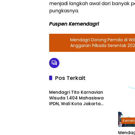
menjadi langkah awal dari banyak p
pungkasnya.
Puspen Kemendagri
Mendagri Dorong Pemda di Wi
Anggaran Pilkada Serentak 20
Pos Terkait
Kemendagri
Mendagri Tito Karnavian
Wisuda 1.404 Mahasiswa
IPDN, Wali Kota Jakarta
Barat Raih Gelar Doktor
Kemen
Mendag