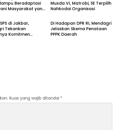
Mampu Beradaptasi
Musda VI, Matrobi, SE Terpilih
yani Masyarakat yang
Nahkodai Organisasi
dagri
DPR RI
am
BSPS di Jakbar,
Di Hadapan DPR RI, Mendagri
ri Tekankan
Jelaskan Skema Penataan
gnya Komitmen
PPPK Daerah
Bangun Rumah Layak
kan.
Ruas yang wajib ditandai
*