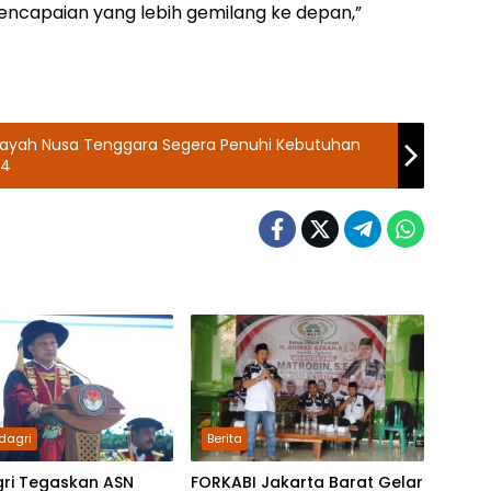
encapaian yang lebih gemilang ke depan,”
layah Nusa Tenggara Segera Penuhi Kebutuhan
24
dagri
Berita
ri Tegaskan ASN
FORKABI Jakarta Barat Gelar