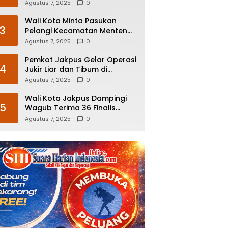
Agustus 7, 2025
0
Wali Kota Minta Pasukan
3
Pelangi Kecamatan Menteng
Kerja Lebih Responsif
Agustus 7, 2025
0
Pemkot Jakpus Gelar Operasi
4
Jukir Liar dan Tibum di
Kecamatan Kemayoran dan
Agustus 7, 2025
0
Johar Baru
Wali Kota Jakpus Dampingi
5
Wagub Terima 36 Finalis
Abnon DKI Jakarta
Agustus 7, 2025
0