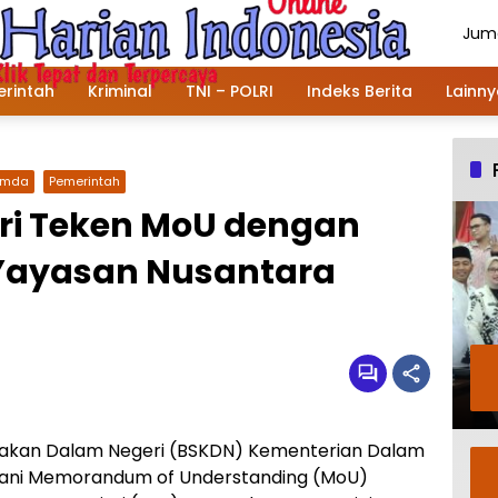
Juma
Agu
202
rintah
Kriminal
TNI – POLRI
Indeks Berita
Lainn
emda
Pemerintah
i Teken MoU dengan
Yayasan Nusantara
ijakan Dalam Negeri (BSKDN) Kementerian Dalam
ani Memorandum of Understanding (MoU)