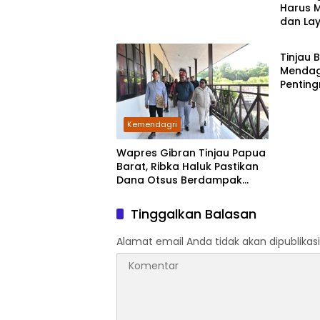
Harus 
dan La
Kemen
Berag
Tinjau 
Mendag
Pentin
Pemda 
Huni
Kemendagri
Wapres Gibran Tinjau Papua
Barat, Ribka Haluk Pastikan
Dana Otsus Berdampak
untuk Ekonomi Rakyat
Tinggalkan Balasan
Alamat email Anda tidak akan dipublikasi