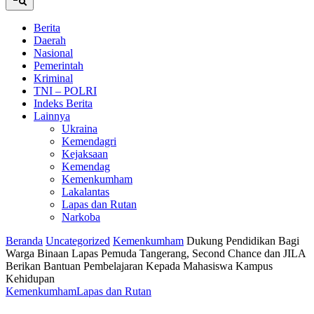
Berita
Daerah
Nasional
Pemerintah
Kriminal
TNI – POLRI
Indeks Berita
Lainnya
Ukraina
Kemendagri
Kejaksaan
Kemendag
Kemenkumham
Lakalantas
Lapas dan Rutan
Narkoba
Beranda
Uncategorized
Kemenkumham
Dukung Pendidikan Bagi
Warga Binaan Lapas Pemuda Tangerang, Second Chance dan JILA
Berikan Bantuan Pembelajaran Kepada Mahasiswa Kampus
Kehidupan
Kemenkumham
Lapas dan Rutan