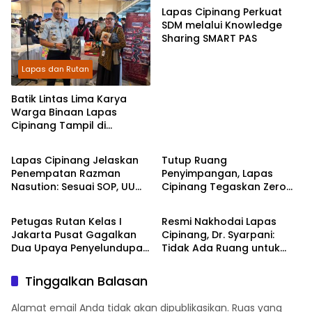
Lapas Cipinang Perkuat
SDM melalui Knowledge
Sharing SMART PAS
Lapas dan Rutan
Batik Lintas Lima Karya
Warga Binaan Lapas
Cipinang Tampil di
Lapas dan Rutan
Lapas dan Rutan
President University,
Bangun Harapan dan
Lapas Cipinang Jelaskan
Tutup Ruang
Kesempatan Kedua
Penempatan Razman
Penyimpangan, Lapas
Nasution: Sesuai SOP, UU
Cipinang Tegaskan Zero
Lapas dan Rutan
Lapas dan Rutan
Pemasyarakatan, dan
HP, Pungli, Narkoba dan
Pertimbangan Kesehatan
penipuan serta Seluruh
Petugas Rutan Kelas I
Resmi Nakhodai Lapas
Layanan Integrasi Bebas
Jakarta Pusat Gagalkan
Cipinang, Dr. Syarpani:
Biaya
Dua Upaya Penyelundupan
Tidak Ada Ruang untuk
Narkoba dalam Sehari
Pungli dan Penyimpangan
Tinggalkan Balasan
Alamat email Anda tidak akan dipublikasikan.
Ruas yang