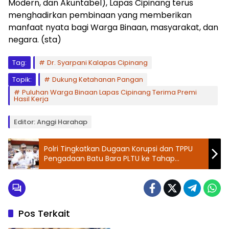
Modern, dan Akuntabel), Lapas Cipinang terus
menghadirkan pembinaan yang memberikan
manfaat nyata bagi Warga Binaan, masyarakat, dan
negara. (sta)
Tag:
Dr. Syarpani Kalapas Cipinang
Topik:
Dukung Ketahanan Pangan
Puluhan Warga Binaan Lapas Cipinang Terima Premi
Hasil Kerja
Editor: Anggi Harahap
Polri Tingkatkan Dugaan Korupsi dan TPPU
Pengadaan Batu Bara PLTU ke Tahap
Penyidikan, Kerugian Negara Diindikasikan
Capai Rp5 Triliun
Pos Terkait
Lapas dan Rutan