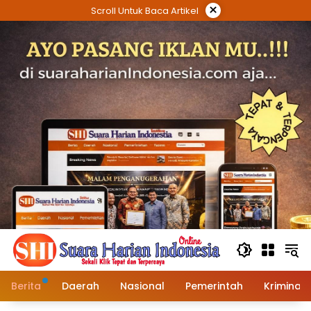
Langsung
×
Scroll Untuk Baca Artikel
ke
konten
Berita
Daerah
Nasional
Pemerintah
Kriminal