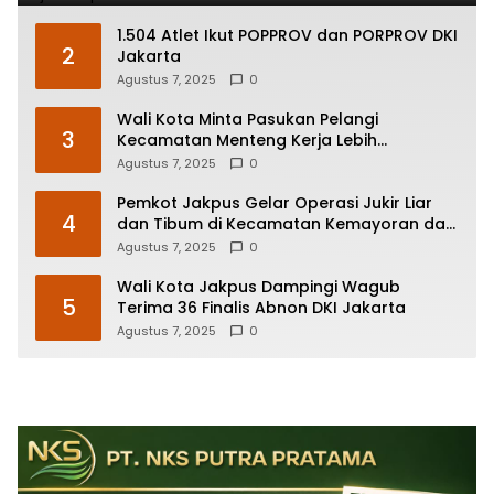
1.504 Atlet Ikut POPPROV dan PORPROV DKI
2
Jakarta
Agustus 7, 2025
0
Wali Kota Minta Pasukan Pelangi
3
Kecamatan Menteng Kerja Lebih
Responsif
Agustus 7, 2025
0
Pemkot Jakpus Gelar Operasi Jukir Liar
4
dan Tibum di Kecamatan Kemayoran dan
Johar Baru
Agustus 7, 2025
0
Wali Kota Jakpus Dampingi Wagub
5
Terima 36 Finalis Abnon DKI Jakarta
Agustus 7, 2025
0