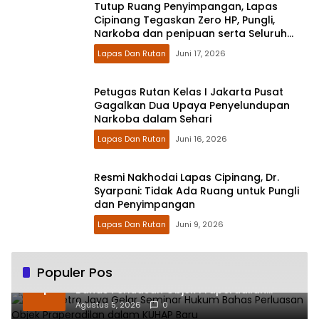
Tutup Ruang Penyimpangan, Lapas
Cipinang Tegaskan Zero HP, Pungli,
Narkoba dan penipuan serta Seluruh
Layanan Integrasi Bebas Biaya
Lapas Dan Rutan
Juni 17, 2026
Petugas Rutan Kelas I Jakarta Pusat
Gagalkan Dua Upaya Penyelundupan
Narkoba dalam Sehari
Lapas Dan Rutan
Juni 16, 2026
Resmi Nakhodai Lapas Cipinang, Dr.
Syarpani: Tidak Ada Ruang untuk Pungli
dan Penyimpangan
Lapas Dan Rutan
Juni 9, 2026
Populer Pos
Polda Metro Jaya Gelar Seminar Hukum
1
Bahas Perluasan Objek Praperadilan
dalam KUHAP Baru
Agustus 5, 2026
0