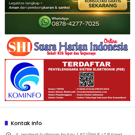
Kontak Info
Jl. Jenderal Sudirman No.Kav. 1, RT.1/RW.8, LT.8 Karet